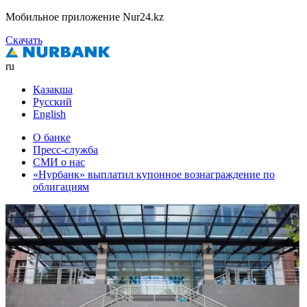
Мобильное приложение Nur24.kz
Скачать
ru
Қазақша
Русский
English
О банке
Пресс-служба
СМИ о нас
«Нурбанк» выплатил купонное вознаграждение по
облигациям