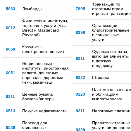
Транзакции по
5933
Ломбарды
7995
азартным играм,
игровые транзакции
Финансовые институты,
торговля и услуги (Visa
Организации,
6012
Direct и Mastercard
благотворительные
8398
Paysend)
и социальные
услуги
Квази-кэш
6050
(электронные деньги)
Судовые выплаты,
включая алименты
9211
и детскую
Нефинансовые
поддержку
институты: иностранная
6051
валюта, денежные
переводы, дорожные
9222
Штрафы
чеки, квази-кэш
Платежи по залога
Ценные бумаги,
9223
и облигациям,
6211
брокеры/дилеры
выплаты залога
6513
Покупка недвижимости
9311
Налоговые платежи
Перевод для
Правительственные
6529
финансовых
услуги, нигде ранее
9399