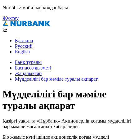
Nur24.kz мобильді қолданбасы
Жүктеу
kz
Қазақша
Русский
English
Банк туралы
Баспасөз қызметі
Жаңалықтар
Мүдделілігі бар мәміле туралы ақпарат
Мүдделілігі бар мәміле
туралы ақпарат
Қазіргі уақытта «Нұрбанк» Акционерлік қоғамы мүдделілігі
бар мәміле жасалғанын хабарлайды.
Бір жұмыс күні ішінде акционерлік қоғам мүдделі