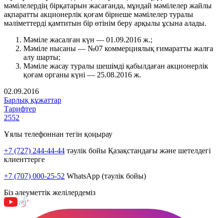
мәмілелердің бірқатарын жасағанда, мұндай мәмілелер жайлы
ақпаратты акционерлік қоғам бірнеше мәмілелер туралы
мәліметтерді қамтитын бір өтінім беру арқылы ұсына алады.
Мәміле жасалған күн — 01.09.2016 ж.;
Мәміле нысаны — №07 коммерциялық ғимаратты жалға
алу шарты;
Мәміле жасау туралы шешімді қабылдаған акционерлік
қоғам органы күні — 25.08.2016 ж.
02.09.2016
Барлық құжаттар
Тарифтер
2552
Ұялы телефоннан тегін қоңырау
+7 (727) 244-44-44
тәулік бойы Қазақстандағы және шетелдегі
клиенттерге
+7 (707) 000-25-52
WhatsApp (тәулік бойы)
Біз әлеуметтік желілердеміз