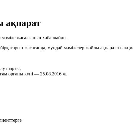
ы ақпарат
р мәміле жасалғанын хабарлайды.
ң бірқатарын жасағанда, мұндай мәмілелер жайлы ақпаратты акци
лу шарты;
ғам органы күні — 25.08.2016 ж.
лиенттерге