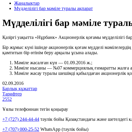
Жаңалықтар
Мүдделілігі бар мәміле туралы ақпарат
Мүдделілігі бар мәміле турал
Қазіргі уақытта «Нұрбанк» Акционерлік қоғамы мүдделілігі ба
Бір жұмыс күні ішінде акционерлік қоғам мүдделі мәмілелерді
қамтитын бір өтінім беру арқылы ұсына алады.
Мәміле жасалған күн — 01.09.2016 ж.;
Мәміле нысаны — №07 коммерциялық ғимаратты жалға а
Мәміле жасау туралы шешімді қабылдаған акционерлік қо
02.09.2016
Барлық құжаттар
Тарифтер
2552
Ұялы телефоннан тегін қоңырау
+7 (727) 244-44-44
тәулік бойы Қазақстандағы және шетелдегі к
+7 (707) 000-25-52
WhatsApp (тәулік бойы)