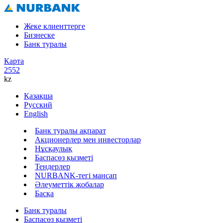
Жеке клиенттерге
Бизнеске
Банк туралы
Карта
2552
kz
Қазақша
Русский
English
Банк туралы ақпарат
Акционерлер мен инвесторлар
Нұсқаулық
Баспасөз қызметі
Тендерлер
NURBANK-тегі мансап
Әлеуметтік жобалар
Басқа
Банк туралы
Баспасөз қызметі