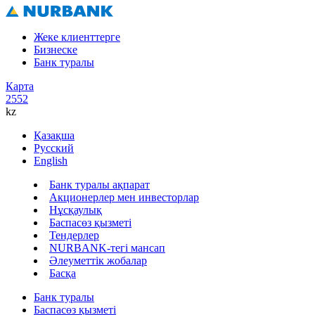
Жеке клиенттерге
Бизнеске
Банк туралы
Карта
2552
kz
Қазақша
Русский
English
Банк туралы ақпарат
Акционерлер мен инвесторлар
Нұсқаулық
Баспасөз қызметі
Тендерлер
NURBANK-тегі мансап
Әлеуметтік жобалар
Басқа
Банк туралы
Баспасөз қызметі