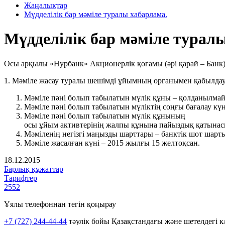
Жаңалықтар
Мүдделілік бар мәміле туралы хабарлама.
Мүдделілік бар мәміле турал
Осы арқылы «Нурбанк» Акционерлік қоғамы (әрі қарай – Банк)
1. Мәміле жасау туралы шешімді ұйымның органымен қабылдау 
Мәміле пәні болып табылатын мүлік құны – қолданылма
Мәміле пәні болып табылатын мүліктің соңғы бағалау кү
Мәміле пәні болып табылатын мүлік құнының
осы ұйым активтерінің жалпы құнына пайыздық қатынас
Мәміленің негізгі маңызды шарттары – банктік шот шарт
Мәміле жасалған күні – 2015 жылғы 15 желтоқсан.
18.12.2015
Барлық құжаттар
Тарифтер
2552
Ұялы телефоннан тегін қоңырау
+7 (727) 244-44-44
тәулік бойы Қазақстандағы және шетелдегі к