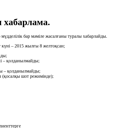
ы хабарлама.
 мүдделілік бар мәміле жасалғаны туралы хабарлайды.
күні – 2015 жылғы 8 желтоқсан;
йды;
ні – қолданылмайды;
ы – қолданылмайды;
ы (қосалқы шот режимінде);
лиенттерге