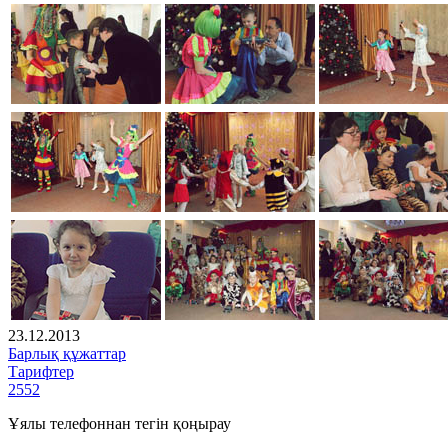
23.12.2013
Барлық құжаттар
Тарифтер
2552
Ұялы телефоннан тегін қоңырау