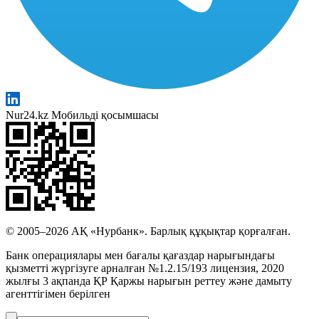
Nur24.kz Мобильді қосымшасы
© 2005–2026 АҚ «Нурбанк». Барлық құқықтар қорғалған.
Банк операциялары мен бағалы қағаздар нарығындағы
қызметті жүргізуге арналған №1.2.15/193 лицензия, 2020
жылғы 3 ақпанда ҚР Қаржы нарығын реттеу және дамыту
агенттігімен берілген