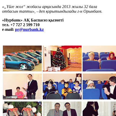
«„Үйге жол“ жобасы арқасында 2013 жылы 32 бала
отбасын тапты», - деп қорытындылады г-н Орынбаев.
«Нурбанк» АҚ Баспасөз қызметі
тел. +7 727 2 599 710
e-mail:
pr@nurbank.kz