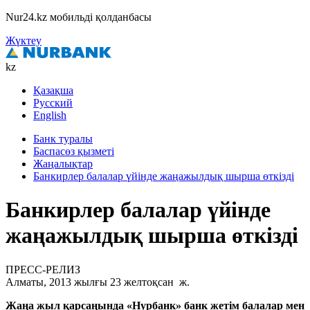
Nur24.kz мобильді қолданбасы
Жүктеу
kz
Қазақша
Русский
English
Банк туралы
Баспасөз қызметі
Жаңалықтар
Банкирлер балалар үйінде жаңажылдық шырша өткізді
Банкирлер балалар үйінде
жаңажылдық шырша өткізді
ПРЕСС-РЕЛИЗ
Алматы, 2013 жылғы 23 желтоқсан ж.
Жаңа жыл қарсаңында «Нурбанк» банк жетім балалар мен