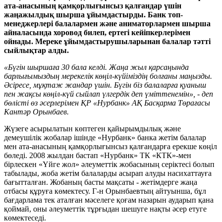
ата-анасының қамқорлығынсыз қалғандар үшін
жаңажылдық шырша ұйымдастырды. Банк топ-
менеджерлері балалармен және аниматорлармен шырша
айналасында хоровод билеп, ертегі кейіпкерлерімен
ойнады. Мереке ұйымдастырушыларынан балалар тәтті
сыйлықтар алды.
«Бүгін шыршаға 30 бала келді. Жаңа жыл қарсаңында
барлығымыздың мерекелік көңіл-күйіміздің болғаны маңызды.
Әсіресе, мұқтаж жандар үшін. Бүгін біз балаларға қуаныш
пен жақсы көңіл-күй сыйлап үлгердік деп үміттенемін», - деп
бөлісті өз әсерлерімен ҚР «Нурбанк» АҚ Басқарма Төрағасы
Кантәр Орынбаев.
Жүзеге асырылатын көптеген қайырымдылық және
демеушілік жобалар ішінде «Нурбанк» банка жетім балалар
мен ата-анасының қамқорлығынсыз қалғандарға ерекше көңіл
бөледі. 2008 жылдан бастап «Нурбанк» ТК «КТК»-мен
бірлескен «Үйге жол» әлеуметтік жобасының серіктесі болып
табылады, жоба жетім балаларды асырап алуды насихаттауға
бағытталған. Жобаның басты мақсаты - жетімдерге жаңа
отбасы құруға көмектесу. Г-н Орынбаевтың айтуынша, бұл
бағдарлама тек аталған мәселеге қоғам назарын аударып қана
қоймай, оны әлеуметтік тұрғыдан шешуге нақты әсер етуге
көмектеседі.