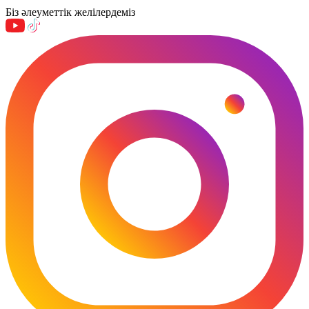
Біз әлеуметтік желілердеміз