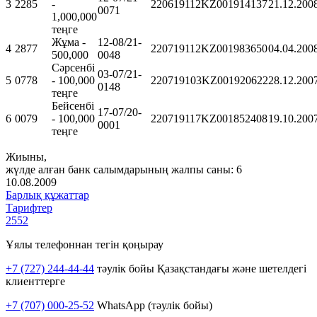
3
2285
-
220619112KZ001914137
21.12.200
0071
1,000,000
теңге
Жұма -
12-08/21-
4
2877
220719112KZ001983650
04.04.200
500,000
0048
Сәрсенбі
03-07/21-
5
0778
- 100,000
220719103KZ001920622
28.12.200
0148
теңге
Бейсенбі
17-07/20-
6
0079
- 100,000
220719117KZ001852408
19.10.200
0001
теңге
Жиыны,
жүлде алған банк салымдарының жалпы саны: 6
10.08.2009
Барлық құжаттар
Тарифтер
2552
Ұялы телефоннан тегін қоңырау
+7 (727) 244-44-44
тәулік бойы Қазақстандағы және шетелдегі
клиенттерге
+7 (707) 000-25-52
WhatsApp (тәулік бойы)