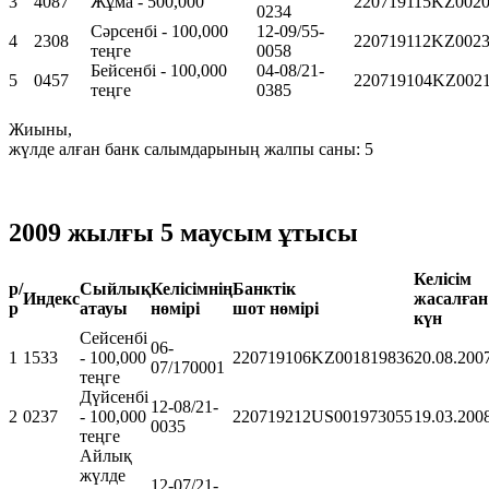
3
4087
Жұма - 500,000
220719115KZ0020
0234
Сәрсенбі - 100,000
12-09/55-
4
2308
220719112KZ0023
теңге
0058
Бейсенбі - 100,000
04-08/21-
5
0457
220719104KZ002
теңге
0385
Жиыны,
жүлде алған банк салымдарының жалпы саны: 5
2009 жылғы 5 маусым ұтысы
Келісім
р/
Сыйлық
Келісімнің
Банктік
Индекс
жасалған
р
атауы
нөмірі
шот нөмірі
күн
Сейсенбі
06-
1
1533
- 100,000
220719106KZ001819836
20.08.200
07/170001
теңге
Дүйсенбі
12-08/21-
2
0237
- 100,000
220719212US001973055
19.03.200
0035
теңге
Айлық
жүлде
12-07/21-