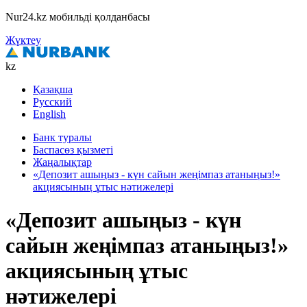
Nur24.kz мобильді қолданбасы
Жүктеу
kz
Қазақша
Русский
English
Банк туралы
Баспасөз қызметі
Жаңалықтар
«Депозит ашыңыз - күн сайын жеңімпаз атаныңыз!»
акциясының ұтыс нәтижелері
«Депозит ашыңыз - күн
сайын жеңімпаз атаныңыз!»
акциясының ұтыс
нәтижелері