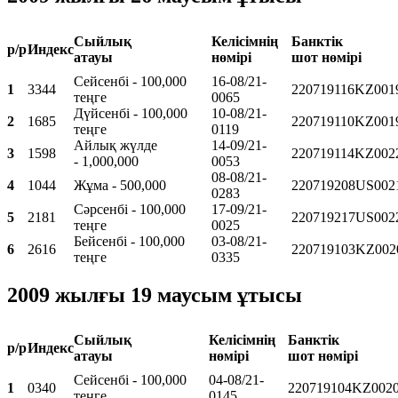
Сыйлық
Келісімнің
Банктік
р/р
Индекс
атауы
нөмірі
шот нөмірі
Сейсенбі - 100,000
16-08/21-
1
3344
220719116KZ001
теңге
0065
Дүйсенбі - 100,000
10-08/21-
2
1685
220719110KZ001
теңге
0119
Айлық жүлде
14-09/21-
3
1598
220719114KZ002
- 1,000,000
0053
08-08/21-
4
1044
Жұма - 500,000
220719208US002
0283
Сәрсенбі - 100,000
17-09/21-
5
2181
220719217US002
теңге
0025
Бейсенбі - 100,000
03-08/21-
6
2616
220719103KZ002
теңге
0335
2009 жылғы 19 маусым ұтысы
Сыйлық
Келісімнің
Банктік
р/р
Индекс
атауы
нөмірі
шот нөмірі
Сейсенбі - 100,000
04-08/21-
1
0340
220719104KZ002
теңге
0145