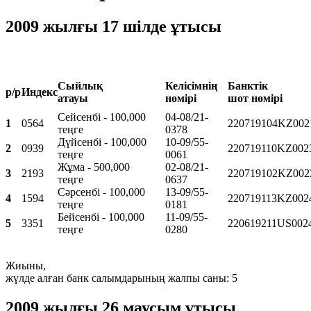
2009 жылғы 17 шілде ұтысы
Сыйлық
Келісімнің
Банктік
р/р
Индекс
атауы
нөмірі
шот нөмірі
Сейсенбі - 100,000
04-08/21-
1
0564
220719104KZ002
теңге
0378
Дүйсенбі - 100,000
10-09/55-
2
0939
220719110KZ002
теңге
0061
Жұма - 500,000
02-08/21-
3
2193
220719102KZ002
теңге
0637
Сәрсенбі - 100,000
13-09/55-
4
1594
220719113KZ002
теңге
0181
Бейсенбі - 100,000
11-09/55-
5
3351
220619211US002
теңге
0280
Жиыны,
жүлде алған банк салымдарының жалпы саны: 5
2009 жылғы 26 маусым ұтысы