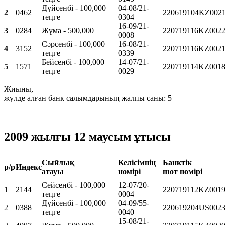
Дүйсенбі - 100,000
04-08/21-
2
0462
220619104KZ002
теңге
0304
16-09/21-
3
0284
Жұма - 500,000
220719116KZ0022
0008
Сәрсенбі - 100,000
16-08/21-
4
3152
220719116KZ0021
теңге
0339
Бейсенбі - 100,000
14-07/21-
5
1571
220719114KZ0018
теңге
0029
Жиыны,
жүлде алған банк салымдарының жалпы саны: 5
2009 жылғы 12 маусым ұтысы
Сыйлық
Келісімнің
Банктік
р/р
Индекс
атауы
нөмірі
шот нөмірі
Сейсенбі - 100,000
12-07/20-
1
2144
220719112KZ0019
теңге
0004
Дүйсенбі - 100,000
04-09/55-
2
0388
220619204US0023
теңге
0040
15-08/21-