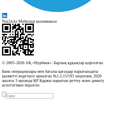
Nur24.kz Мобильді қосымшасы
© 2005–2026 АҚ «Нурбанк». Барлық құқықтар қорғалған.
Банк операциялары мен бағалы қағаздар нарығындағы
қызметті жүргізуге арналған №1.2.15/193 лицензия, 2020
жылғы 3 ақпанда ҚР Қаржы нарығын реттеу және дамыту
агенттігімен берілген