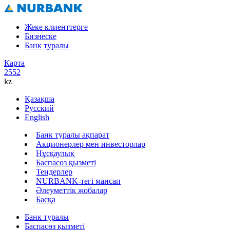
Жеке клиенттерге
Бизнеске
Банк туралы
Карта
2552
kz
Қазақша
Русский
English
Банк туралы ақпарат
Акционерлер мен инвесторлар
Нұсқаулық
Баспасөз қызметі
Тендерлер
NURBANK-тегі мансап
Әлеуметтік жобалар
Басқа
Банк туралы
Баспасөз қызметі