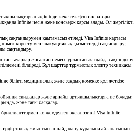
 артықшылықтарының ішінде жеке телефон операторы,
қанда Infinite иесін жеке консьерж қарсы алады. Ол жергілікті
ық сақтандырумен қамтамасыз етіледі. Visa Infinite картасы
көмек көрсету мен эвакуациялық қызметтерді сақтандыру;
ды сақтандыру.
ынған тауарлар жоғалған немесе ұрланған жағдайда сақтандыру
епілдемені білдіреді. Бұл шарттар тұрмыстық электр техникасы
інде білікті медициналық және заңдық көмекке қол жеткізе
лем бойынша скидкалар және арнайы артықшылықтарға ие болады:
арында, және тағы басқалар.
бриллианттармен көркемделген эксклюзивті Visa Infinite
қызметтердің толық жиынтығын пайдалану құралына айланатынын