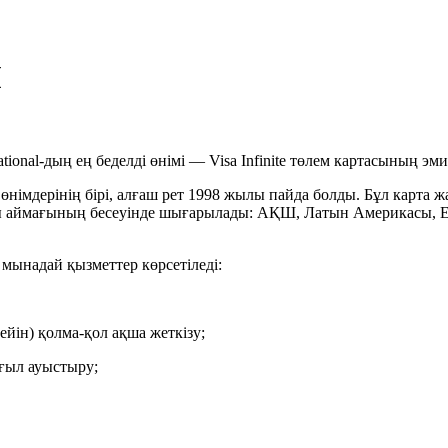
Ы
tional-дың ең беделді өнімі — Visa Infinite төлем картасының эм
ас өнімдерінің бірі, алғаш рет 1998 жылы пайда болды. Бұл карта
лты аймағының бесеуінде шығарылады: АҚШ, Латын Америкасы,
 мынадай қызметтер көрсетіледі:
ейін) қолма-қол ақша жеткізу;
ұғыл ауыстыру;