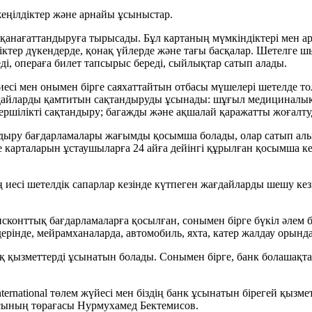
еңілдіктер және арнайы ұсыныстар.
рін қанағаттандыруға тырысады. Бұл картаның мүмкіндіктері мен
тер дүкендерде, қонақ үйлерде және тағы басқалар. Шетелге шық
ді, операға билет тапсырыс береді, сыйлықтар сатып алады.
иесі мен онымен бірге саяхаттайтын отбасы мүшелері шетелде тол
ғдайларды қамтитын сақтандыруды ұсынады: шұғыл медициналық 
ершілікті сақтандыру; багажды және ақшалай қаражатты жоғалту
тандыру бағдарламалары жағымды қосымша болады, олар сатып ал
ite карталарын ұстаушыларға 24 айға дейінгі құрылған қосымша к
ң иесі шетелдік сапарлар кезінде күтпеген жағдайларды шешу кез
ті дисконттық бағдарламаларға қосылған, сонымен бірге бүкіл ә
дерінде, мейрамханаларда, автомобиль, яхта, катер жалдау орынд
қ қызметтерді ұсынатын болады. Сонымен бірге, банк болашақта 
sa International төлем жүйесі мен біздің банк ұсынатын бірегей 
асының төрағасы Нурмухамед Бектемисов.