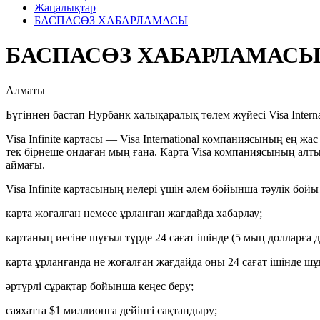
Жаңалықтар
БАСПАСӨЗ ХАБАРЛАМАСЫ
БАСПАСӨЗ ХАБАРЛАМАС
Алматы
Бүгіннен бастап Нурбанк халықаралық төлем жүйесі Visa Interna
Visa Infinite картасы — Visa International компаниясының ең ж
тек бірнеше ондаған мың ғана. Карта Visa компаниясының а
аймағы.
Visa Infinite картасының иелері үшін әлем бойынша тәулік бойы
карта жоғалған немесе ұрланған жағдайда хабарлау;
картаның иесіне шұғыл түрде 24 сағат ішінде (5 мың долларға д
карта ұрланғанда не жоғалған жағдайда оны 24 сағат ішінде ш
әртүрлі сұрақтар бойынша кеңес беру;
саяхатта $1 миллионға дейінгі сақтандыру;