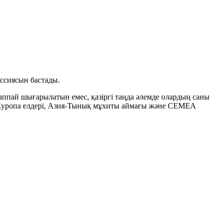
иссиясын бастады.
 жаппай шығарылатын емес, қазіргі таңда әлемде олардың саны
 Еуропа елдері, Азия-Тынық мұхиты аймағы және CEMEA