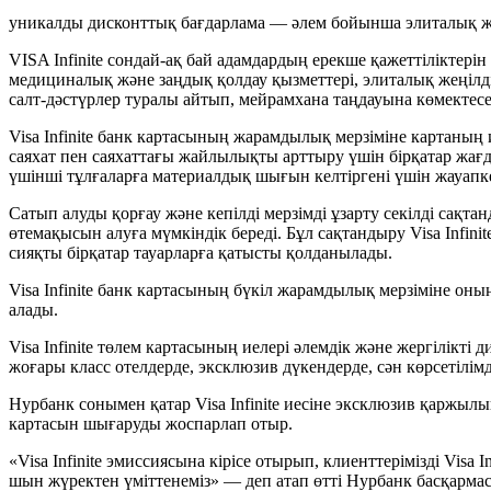
уникалды дисконттық бағдарлама — әлем бойынша элиталық ж
VISA Infinite сондай-ақ бай адамдардың ерекше қажеттілікте
медициналық және заңдық қолдау қызметтері, элиталық жеңілдік
салт-дәстүрлер туралы айтып, мейрамхана таңдауына көмектесе
Visa Infinite банк картасының жарамдылық мерзіміне картаның 
саяхат пен саяхаттағы жайлылықты арттыру үшін бірқатар жа
үшінші тұлғаларға материалдық шығын келтіргені үшін жауапк
Сатып алуды қорғау және кепілді мерзімді ұзарту секілді сақ
өтемақысын алуға мүмкіндік береді. Бұл сақтандыру Visa Infin
сияқты бірқатар тауарларға қатысты қолданылады.
Visa Infinite банк картасының бүкіл жарамдылық мерзіміне оны
алады.
Visa Infinite төлем картасының иелері әлемдік және жергілік
жоғары класс отелдерде, эксклюзив дүкендерде, сән көрсетілім
Нурбанк сонымен қатар Visa Infinite иесіне эксклюзив қаржылы
картасын шығаруды жоспарлап отыр.
«Visa Infinite эмиссиясына кірісе отырып, клиенттерімізді Vi
шын жүректен үміттенеміз» — деп атап өтті Нурбанк басқарм