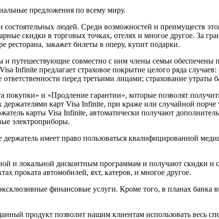
иальные предложения по всему миру.
ости состоятельных людей. Среди возможностей и преимуществ э
ые скидки в торговых точках, отелях и многое другое. За грани
е ресторана, закажет билеты в оперу, купит подарки.
карты и путешествующие совместно с ним члены семьи обеспечены
isa Infinite предлагает страховое покрытие целого ряда случаев
 ответственности перед третьими лицами; страхование утраты б
 покупки» и «Продление гарантии», которые позволят получить
 держателями карт Visa Infinite, при краже или случайной порч
ржатель карты Visa Infinite, автоматически получают дополните
овые электроприборы.
te ее держатель имеет право пользоваться квалифицированной м
рной и локальной дисконтным программам и получают скидки и 
тах проката автомобилей, яхт, катеров, и многое другое.
 эксклюзивные финансовые услуги. Кроме того, в планах банка в
то данный продукт позволит нашим клиентам использовать весь с