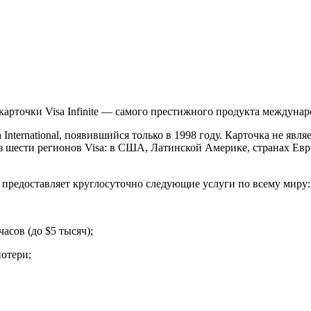
рточки Visa Infinite — самого престижного продукта международ
 International, появившийся только в 1998 году. Карточка не яв
из шести регионов Visa: в США, Латинской Америке, странах Ев
e предоставляет круглосуточно следующие услуги по всему миру:
асов (до $5 тысяч);
потери;