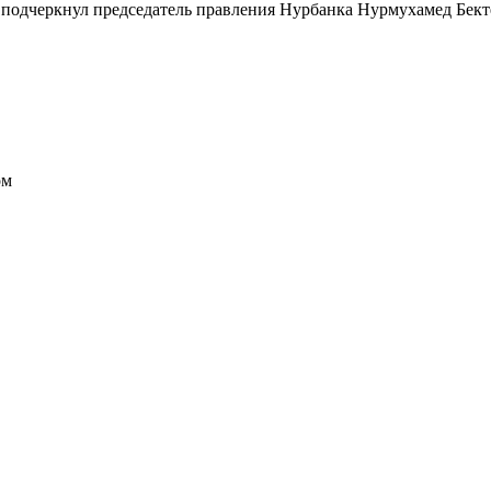
 — подчеркнул председатель правления Нурбанка Нурмухамед Бек
ом