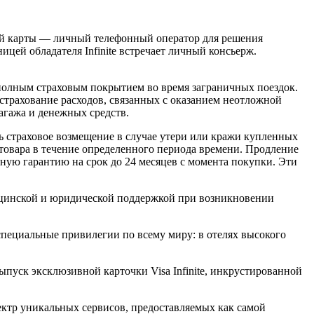
той карты — личный телефонный оператор для решения
цей обладателя Infinite встречает личный консьерж.
 полным страховым покрытием во время заграничных поездок.
: страхование расходов, связанных с оказанием неотложной
агажа и денежных средств.
 страховое возмещение в случае утери или кражи купленных
е товара в течение определенного периода времени. Продление
льную гарантию на срок до 24 месяцев с момента покупки. Эти
едицинской и юридической поддержкой при возникновении
специальные привилегии по всему миру: в отелях высокого
ыпуск эксклюзивной карточки Visa Infinite, инкрустированной
пектр уникальных сервисов, предоставляемых как самой