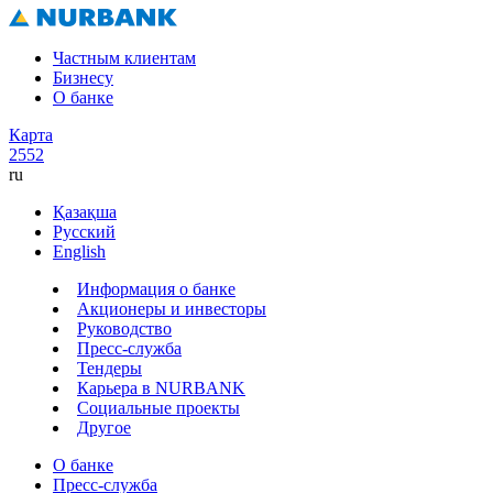
Частным клиентам
Бизнесу
О банке
Карта
2552
ru
Қазақша
Русский
English
Информация о банке
Акционеры и инвесторы
Руководство
Пресс-служба
Тендеры
Карьера в NURBANK
Социальные проекты
Другое
О банке
Пресс-служба