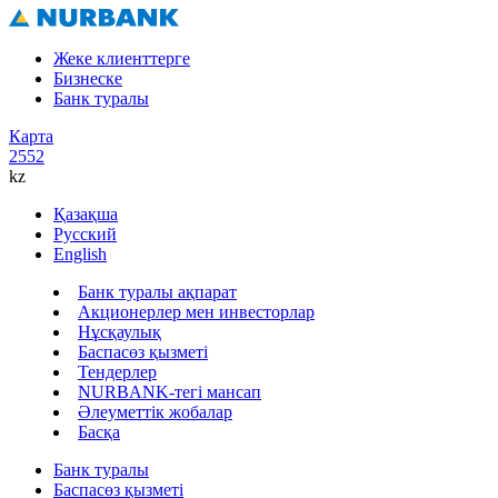
Жеке клиенттерге
Бизнеске
Банк туралы
Карта
2552
kz
Қазақша
Русский
English
Банк туралы ақпарат
Акционерлер мен инвесторлар
Нұсқаулық
Баспасөз қызметі
Тендерлер
NURBANK-тегі мансап
Әлеуметтік жобалар
Басқа
Банк туралы
Баспасөз қызметі