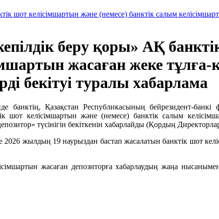
ктік шот келісімшартын және (немесе) банктік салым келісімша
кепілдік беру қоры» АҚ банкт
сімшартын жасаған жеке тұлға
ерді бекітуі туралы хабарлама
нде банктің, Қазақстан Республикасының бейрезидент-банкі
ік шот келісімшартын және (немесе) банктік салым келісім
 «депозитор» түсінігін бекіткенін хабарлайды (Қордың Директор
е 2026 жылдың 19 наурыздан бастап жасалатын банктік шот келі
елісімшартын жасаған депозиторға хабарлаудың жаңа нысаным