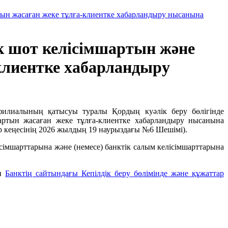
ртын жасаған жеке тұлға-клиентке хабарландыру нысанына
ік шот келісімшартын және
-клиентке хабарландыру
 филиалының қатысуы туралы Қордың куәлік беру бөлігінде
шартын жасаған жеке тұлға-клиентке хабарландыру нысанына
лар кеңесінің 2026 жылдың 19 наурыздағы №6 Шешімі).
сімшарттарына және (немесе) банктік салым келісімшарттарына
ен
Банктің сайтындағы Кепілдік беру бөлімінде және құжаттар