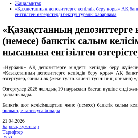
Жаңалықтар
«Қазақстанның депозиттерге кепілдік беру қоры» АҚ бан
енгізілген өзгерістерді бекітуі туралы хабарлама
«Қазақстанның депозиттерге 
(немесе) банктік салым келі
нысанына енгізілген өзгеріст
«Нұрбанк» АҚ депозиттерге міндетті кепілдік беру жүйесі
«Қазақстанның депозиттерге кепілдік беру қоры» АҚ банкт
өзгертулер, сондай-ақ (жеке тұлға-клиент түсінігінің орнына)
Өзгертулер 2026 жылдың 19 наурыздан бастап күшіне енді жән
қолданылады.
Банктік шот келісімшартын және (немесе) банктік салым к
бөлімінде танысуға болады
21.04.2026
Барлық құжаттар
Тарифтер
2552