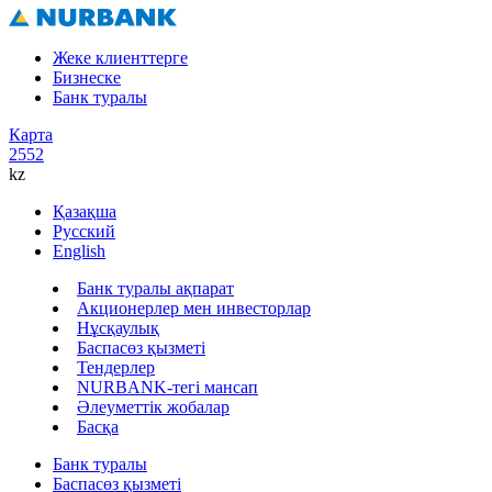
Жеке клиенттерге
Бизнеске
Банк туралы
Карта
2552
kz
Қазақша
Русский
English
Банк туралы ақпарат
Акционерлер мен инвесторлар
Нұсқаулық
Баспасөз қызметі
Тендерлер
NURBANK-тегі мансап
Әлеуметтік жобалар
Басқа
Банк туралы
Баспасөз қызметі