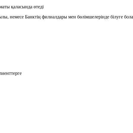
аты қаласында өтеді
ы, немесе Банктің филиалдары мен бөлімшелерінде білуге бол
лиенттерге