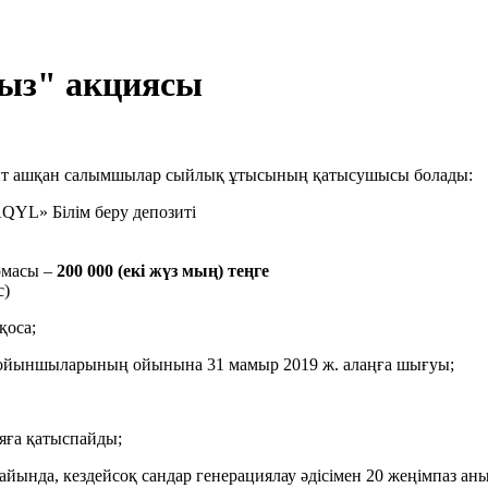
ыз" акциясы
ит ашқан салымшылар сыйлық ұтысының қатысушысы болады:
YL» Білім беру депозиті
сомасы –
200 000 (екі жүз мың) теңге
с)
қоса;
 ойыншыларының ойынына 31 мамыр 2019 ж. алаңға шығуы;
ияға қатыспайды;
йында, кездейсоқ сандар генерациялау әдісімен 20 жеңімпаз ан