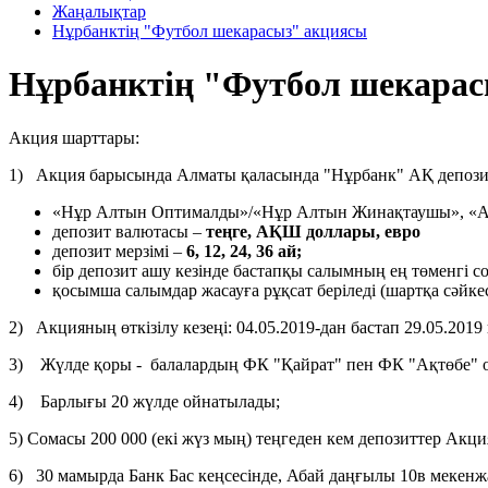
Жаңалықтар
Нұрбанктің "Футбол шекарасыз" акциясы
Нұрбанктің "Футбол шекарас
Акция шарттары:
1) Акция барысында Алматы қаласында "Нұрбанк" АҚ депоз
«Нұр Алтын Оптималды»/«Нұр Алтын Жинақтаушы», «AQ
депозит валютасы –
теңге, АҚШ доллары, евро
депозит мерзімі –
6, 12, 24, 36 ай;
бір депозит ашу кезінде бастапқы салымның ең төменгі 
қосымша салымдар жасауға рұқсат беріледі (шартқа сәйке
2) Акцияның өткізілу кезеңі: 04.05.2019-дан бастап 29.05.2019 
3) Жүлде қоры - балалардың ФК "Қайрат" пен ФК "Ақтөбе"
4) Барлығы 20 жүлде ойнатылады;
5) Сомасы 200 000 (екі жүз мың) теңгеден кем депозиттер Акц
6) 30 мамырда Банк Бас кеңсесінде, Абай даңғылы 10в мекенжа