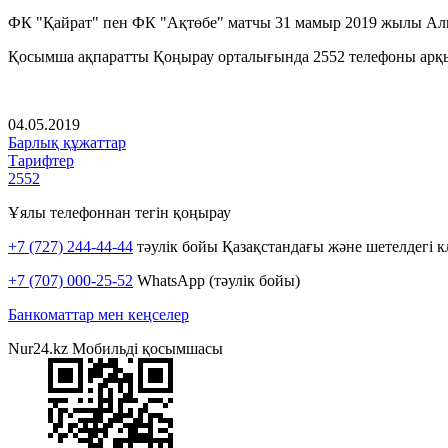
ФК "Қайрат" пен ФК "Ақтөбе" матчы 31 мамыр 2019 жылы Алм
Қосымша ақпаратты Қоңырау орталығында 2552 телефоны арқыл
04.05.2019
Барлық құжаттар
Тарифтер
2552
Ұялы телефоннан тегін қоңырау
+7 (727) 244-44-44
тәулік бойы Қазақстандағы және шетелдегі к
+7 (707) 000-25-52
WhatsApp (тәулік бойы)
Банкоматтар мен кеңселер
Nur24.kz Мобильді қосымшасы