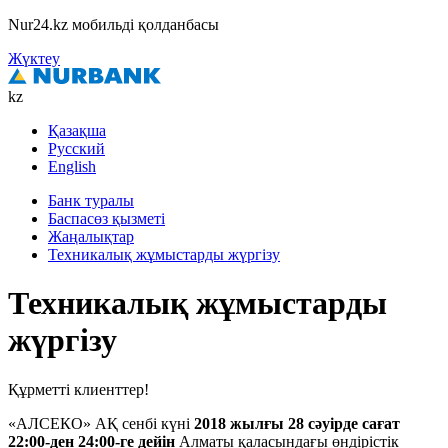
Nur24.kz мобильді қолданбасы
Жүктеу
kz
Қазақша
Русский
English
Банк туралы
Баспасөз қызметі
Жаңалықтар
Техникалық жұмыстарды жүргізу
Техникалық жұмыстарды
жүргізу
Құрметті клиенттер!
«АЛСЕКО» АҚ сенбі күні
2018 жылғы 28 сәуірде сағат
22:00-ден 24:00-ге дейін
Алматы қаласындағы өндірістік