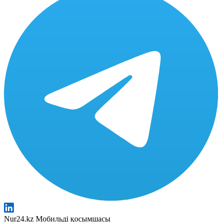
Nur24.kz Мобильді қосымшасы