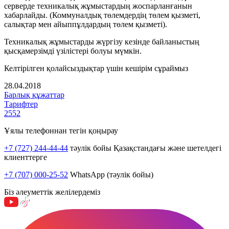
серверде техникалық жұмыстардың жоспарланғанын
хабарлайды. (Коммуналдық төлемдердің төлем қызметі,
салықтар мен айыппұлдардың төлем қызметі).
Техникалық жұмыстарды жүргізу кезінде байланыстың
қысқамерзімді үзілістері болуы мүмкін.
Келтірілген қолайсыздықтар үшін кешірім сұраймыз
28.04.2018
Барлық құжаттар
Тарифтер
2552
Ұялы телефоннан тегін қоңырау
+7 (727) 244-44-44
тәулік бойы Қазақстандағы және шетелдегі
клиенттерге
+7 (707) 000-25-52
WhatsApp (тәулік бойы)
Біз әлеуметтік желілердеміз