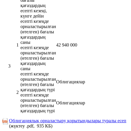
бағалы
қағаздардың
есепті кезеңі,
күнге дейін
есепті кезеңде
орналастырылған
(өтелген) бағалы
қағаздардың
саны
1
42 940 000
есепті кезеңде
орналастырылған
(өтелген) бағалы
қағаздардың
3
саны
есепті кезеңде
орналастырылған
Облигациялар
(өтелген) бағалы
қағаздардың түрі
2
есепті кезеңде
орналастырылған
Облигациялар
(өтелген) бағалы
қағаздардың түрі
Облигациялық орналастыру қорытындылары туралы есеп
(жүктеу .pdf, 935 КБ)