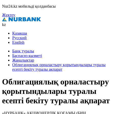
Nur24.kz мобильді қолданбасы
Жүктеу
kz
Қазақша
Русский
English
Банк туралы
Баспасөз қызметі
Жаңалықтар
Облигациялық орналастыру қорытындылары туралы
есепті бекіту туралы ақпарат
Облигациялық орналастыру
қорытындылары туралы
есепті бекіту туралы ақпарат
«НУРБАНК» АКЦИОНЕРЛІК ҚОҒАМЫ (БИН