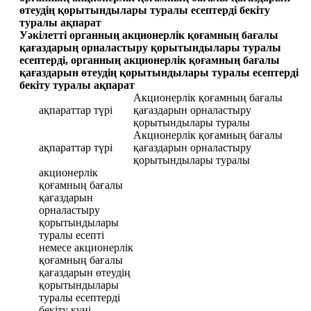
өтеудің қорытындылары туралы есептерді бекіту
туралы ақпарат
Уәкілетті органның акционерлік қоғамның бағалы
қағаздарың орналастыру қорытындылары туралы
есептерді, органның акционерлік қоғамның бағалы
қағаздарын өтеудің қорытындылары туралы есептерді
бекіту туралы ақпарат
Акционерлік қоғамның бағалы
ақпараттар түрі
қағаздарын орналастыру
қорытындылары туралы
Акционерлік қоғамның бағалы
ақпараттар түрі
қағаздарын орналастыру
қорытындылары туралы
акционерлік
қоғамның бағалы
қағаздарын
орналастыру
қорытындылары
туралы есепті
немесе акционерлік
қоғамның бағалы
қағаздарын өтеудің
қорытындылары
туралы есептерді
бекіту күні