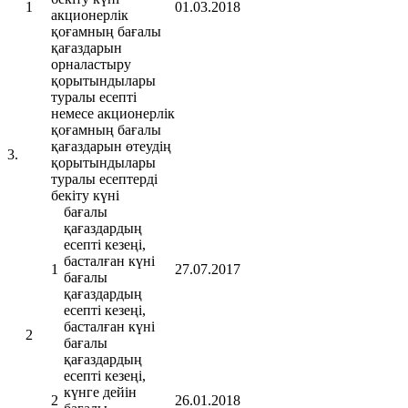
1
01.03.2018
акционерлік
қоғамның бағалы
қағаздарын
орналастыру
қорытындылары
туралы есепті
немесе акционерлік
қоғамның бағалы
қағаздарын өтеудің
3.
қорытындылары
туралы есептерді
бекіту күні
бағалы
қағаздардың
есепті кезеңі,
басталған күні
1
27.07.2017
бағалы
қағаздардың
есепті кезеңі,
басталған күні
2
бағалы
қағаздардың
есепті кезеңі,
күнге дейін
2
26.01.2018