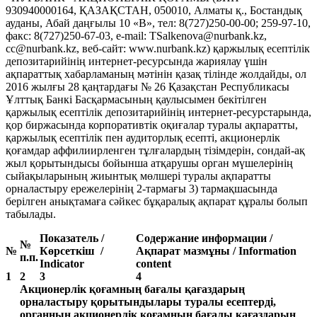
930940000164, ҚАЗАҚСТАН, 050010, Алматы қ., Бостандық
ауданы, Абай даңғылы 10 «В», тел: 8(727)250-00-00; 259-97-10,
факс: 8(727)250-67-03, e-mail: TSalkenova@nurbank.kz,
cc@nurbank.kz, веб-сайт: www.nurbank.kz) қаржылық есептілік
депозитарийінің интернет-ресурсында жариялау үшін
ақпараттық хабарламаның мәтінін қазақ тілінде жолдайды, ол
2016 жылғы 28 қаңтардағы № 26 Қазақстан Республикасы
Ұлттық Банкі Басқармасының қаулысымен бекітілген
қаржылық есептілік депозитарийінің интернет-ресурстарында,
қор биржасында корпоративтік оқиғалар туралы ақпаратты,
қаржылық есептілік пен аудиторлық есепті, акционерлік
қоғамдар аффилиирленген тұлғалардың тізімдерін, сондай-ақ
жыл қорытындысы бойынша атқарушы орган мүшелерінің
сыйақыларының жиынтық мөлшері туралы ақпаратты
орналастыру ережелерінің 2-тармағы 3) тармақшасында
берілген анықтамаға сәйкес бұқаралық ақпарат құралы болып
табылады.
Показатель /
Содержание информации /
№
№
Көрсеткіш /
Ақпарат мазмұны / Information
п.п.
Indicator
content
1
2
3
4
Акционерлік қоғамның бағалы қағаздарың
орналастыру қорытындылары туралы есептерді,
органның акционерлік қоғамның бағалы қағаздарын