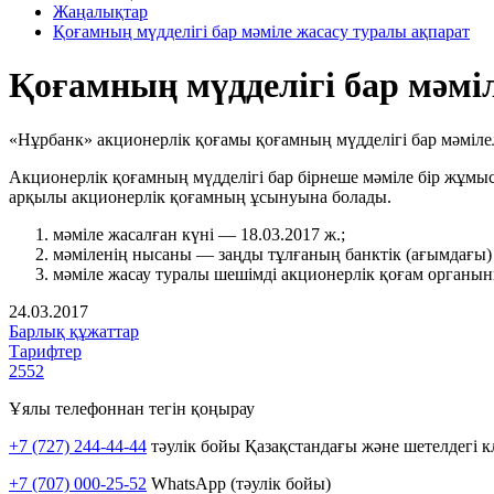
Жаңалықтар
Қоғамның мүдделігі бар мәміле жасасу туралы ақпарат
Қоғамның мүдделігі бар мәмі
«Нұрбанк» акционерлік қоғамы қоғамның мүдделігі бар мәміле
Акционерлік қоғамның мүдделігі бар бірнеше мәміле бір жұмыс
арқылы акционерлік қоғамның ұсынуына болады.
мәміле жасалған күні — 18.03.2017 ж.;
мәміленің нысаны — заңды тұлғаның банктік (ағымдағы)
мәміле жасау туралы шешімді акционерлік қоғам органын
24.03.2017
Барлық құжаттар
Тарифтер
2552
Ұялы телефоннан тегін қоңырау
+7 (727) 244-44-44
тәулік бойы Қазақстандағы және шетелдегі к
+7 (707) 000-25-52
WhatsApp (тәулік бойы)