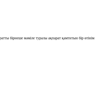
ратты бірнеше мәміле туралы ақпарат қамтитын бір өтінім