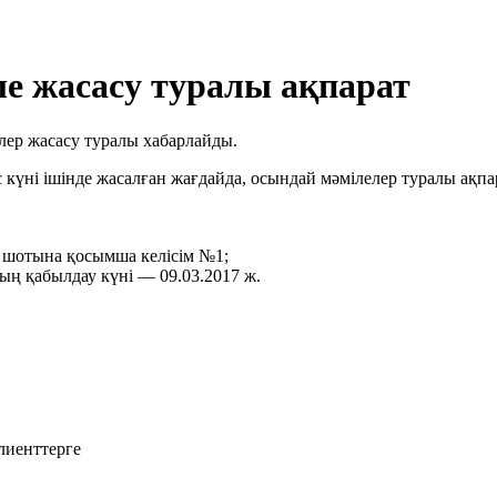
ле жасасу туралы ақпарат
лер жасасу туралы хабарлайды.
 күні ішінде жасалған жағдайда, осындай мәмілелер туралы ақпа
 шотына қосымша келісім №1;
ың қабылдау күні — 09.03.2017 ж.
лиенттерге