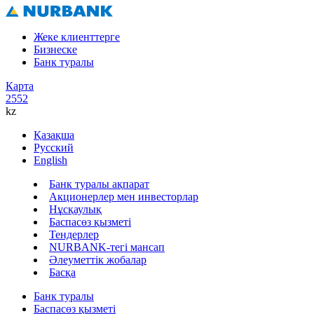
Жеке клиенттерге
Бизнеске
Банк туралы
Карта
2552
kz
Қазақша
Русский
English
Банк туралы ақпарат
Акционерлер мен инвесторлар
Нұсқаулық
Баспасөз қызметі
Тендерлер
NURBANK-тегі мансап
Әлеуметтік жобалар
Басқа
Банк туралы
Баспасөз қызметі