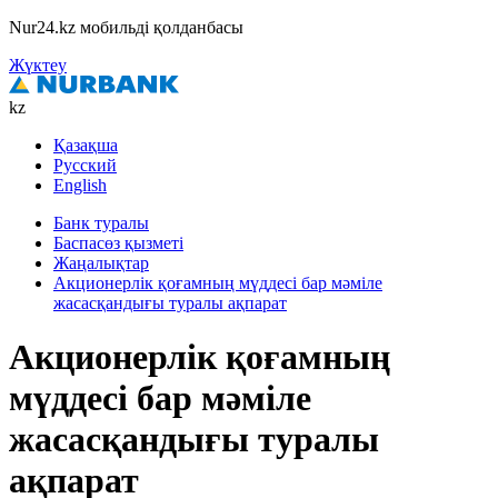
Nur24.kz мобильді қолданбасы
Жүктеу
kz
Қазақша
Русский
English
Банк туралы
Баспасөз қызметі
Жаңалықтар
Акционерлік қоғамның мүддесі бар мәміле
жасасқандығы туралы ақпарат
Акционерлік қоғамның
мүддесі бар мәміле
жасасқандығы туралы
ақпарат