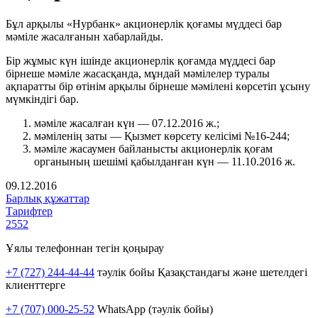
Бұл арқылы «Нурбанк» акционерлік қоғамы мүддесі бар
мәміле жасалғанын хабарлайды.
Бір жұмыс күн ішінде акционерлік қоғамда мүддесі бар
бірнеше мәміле жасасқанда, мұндай мәмілелер туралы
ақпаратты бір өтінім арқылы бірнеше мәмілені көрсетіп ұсыну
мүмкіндігі бар.
мәміле жасалған күн — 07.12.2016 ж.;
мәміленің заты — Қызмет көрсету келісімі №16-244;
мәміле жасаумен байланысты акционерлік қоғам
органының шешімі қабылданған күн — 11.10.2016 ж.
09.12.2016
Барлық құжаттар
Тарифтер
2552
Ұялы телефоннан тегін қоңырау
+7 (727) 244-44-44
тәулік бойы Қазақстандағы және шетелдегі
клиенттерге
+7 (707) 000-25-52
WhatsApp (тәулік бойы)