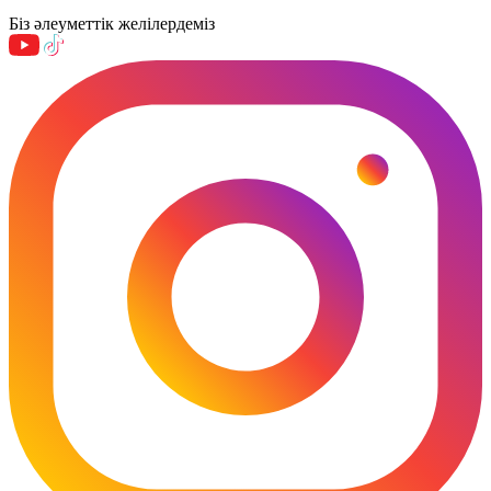
Біз әлеуметтік желілердеміз