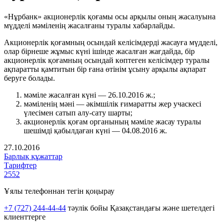
«Нұрбанк» акционерлік қоғамы осы арқылы оның жасалуына
мүдделі мәміленің жасалғаны туралы хабарлайды.
Акционерлік қоғамның осындай келісімдерді жасауға мүдделі,
олар бірнеше жұмыс күні ішінде жасалған жағдайда, бір
акционерлік қоғамның осындай көптеген келісімдер туралы
ақпаратты қамтитын бір ғана өтінім ұсыну арқылы ақпарат
беруге болады.
мәміле жасалған күні — 26.10.2016 ж.;
мәміленің мәні — әкімшілік ғимаратты жер учаскесі
үлесімен сатып алу-сату шарты;
акционерлік қоғам органының мәміле жасау туралы
шешімді қабылдаған күні — 04.08.2016 ж.
27.10.2016
Барлық құжаттар
Тарифтер
2552
Ұялы телефоннан тегін қоңырау
+7 (727) 244-44-44
тәулік бойы Қазақстандағы және шетелдегі
клиенттерге