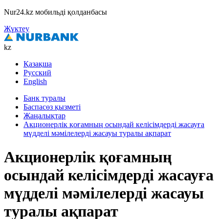
Nur24.kz мобильді қолданбасы
Жүктеу
kz
Қазақша
Русский
English
Банк туралы
Баспасөз қызметі
Жаңалықтар
Акционерлік қоғамның осындай келісімдерді жасауға
мүдделі мәмілелерді жасауы туралы ақпарат
Акционерлік қоғамның
осындай келісімдерді жасауға
мүдделі мәмілелерді жасауы
туралы ақпарат