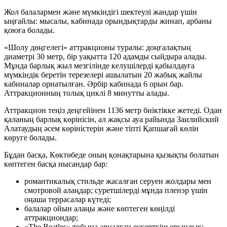
Жол балалармен және мүмкіндігі шектеулі жандар үшін
ыңғайлы: мысалы, кабинада орындықтарды жинап, арбаны
қоюға болады.
«Шолу дөңгелегі» аттракционы туралы: доңғалақтың
диаметрі 30 метр, бір уақытта 120 адамды сыйдыра алады.
Мұнда барлық жыл мезгілінде келушілерді қабылдауға
мүмкіндік беретін терезелері ашылатын 20 жабық жайлы
кабиналар орнатылған. Әрбір кабинада 6 орын бар.
Аттракционның толық циклі 8 минутты алады.
Аттракцион теңіз деңгейінен 1136 метр биіктікке жетеді. Одан
қаланың барлық көрінісін, ал жақсы ауа райында Заилийский
Алатаудың әсем көріністерін және тіпті Қапшағай көлін
көруге болады.
Бұдан басқа, Көктөбеде оның қонақтарына қызықты болатын
көптеген басқа нысандар бар:
романтикалық стильде жасалған серуен жолдары мен
смотровой алаңдар; суретшілерді мұнда пленэр үшін
оңаша террасалар күтеді;
балалар ойын алаңы және көптеген көңілді
аттракциондар;
«The Beatles» тобына арналған ескерткіш орындық;