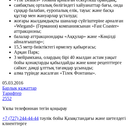
саябақтың орталық бөлігіндегі хайуанаттар бағы, онда
сұңқар балабан, еуропалық елік, тауыс және басқа
құстар мен жануарлар ұсталуда;
жоғары жылдамдықты шаналар сүйгіштеріне арналған
«Wiegand» (Германия) компаниясынан «Fast Coaster»
аттракционы;
балалар аттракциондары «Аққулар» және «Көңілді
айналғыштар»;
15,5 метр биіктіктегі өрмелеу қабырғасы;
Арқан Парк;
3 мейрамхана, олардың бірі 40 жылдан астам уақыт
бойы қонақтарды қабылдайды және көне рецепттерге
сәйкес дәмді ұлттық тағамдар ұсынады;
алма түрінде жасалған «Тілек Фонтаны».
05.03.2016
Барлық құжаттар
Тарифтер
2552
Ұялы телефоннан тегін қоңырау
+7 (727) 244-44-44
тәулік бойы Қазақстандағы және шетелдегі
клиенттерге