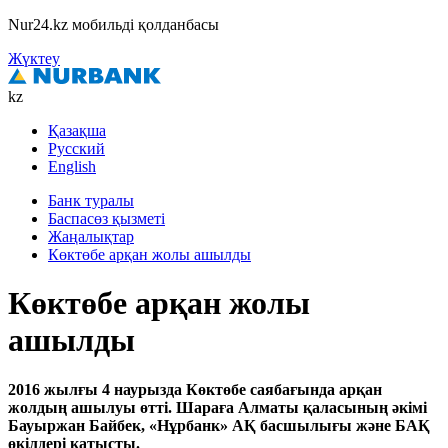
Nur24.kz мобильді қолданбасы
Жүктеу
kz
Қазақша
Русский
English
Банк туралы
Баспасөз қызметі
Жаңалықтар
Көктөбе арқан жолы ашылды
Көктөбе арқан жолы
ашылды
2016 жылғы 4 наурызда Көктөбе саябағында арқан
жолдың ашылуы өтті. Шараға Алматы қаласының әкімі
Бауыржан Байбек, «Нұрбанк» АҚ басшылығы және БАҚ
өкілдері қатысты.