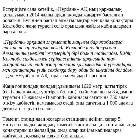
Естеріңізге сала кетейік, «Нұрбанк» АҚ-ның қаржылық
қолдауымен 2014 жылы арқан жолды жаңарту басталған
болатын. Бүгіннен бастап алматылықтар мен қала қонақтары
Көктөбеге жаңа түрдегі сегіз орындық жайлы кабиналармен
бара алады.
«Нұрбанк» әрқашан әлеуметтік маңызы бар жобаларға
ерекше назар аударып келеді. Көктөбе тау болуымен
Алматының көрікті жерлерінің бірі болып табылады. Біздің
Көктөбе саябағымен серіктестіктің арқасында тау
жаңартылып, енді біздің тамаша қаламыздың тұрғындары
мен қонақтары үшін саябаққа бару одан да ыңғайлы болады»
– деді «Нұрбанк» АҚ төрағасы Эльдар Сәрсенов
Жаңа гондолдық жолдың ұзындығы 1620 метр, алты тірек
(ескі арқан жолда үш тірек болған), сыйымдылығы 8 адамнан
тұратын 17 жайлы «Diamond» кабинасы сағатына 750 адам
өткізу қабілетін қамтамасыз етеді, оны сағатына 1 000 адамға
дейін арттыруға болады.
Төменгі станциядан жоғарғы станцияға дейінгі сапар 5
минутты алады: жолдың төменгі станциясы қала орталығында
қонақтарды қабылдайды, онда олар жайлы кабиналарға
жайғасып, қызықты саяхат басталады.