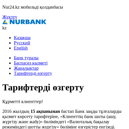
Nur24.kz мобильді қолданбасы
Жүктеу
kz
Қазақша
Русский
English
Банк туралы
Баспасөз қызметі
Жаңалықтар
Тарифтерді өзгерту
Тарифтерді өзгерту
Құрметті клиенттер!
2016 жылдың
15 ақпанынан
бастап Банк заңды тұлғаларды
қызмет көрсету тарифтеріне, «Клиенттің банк шоты (ашу,
жүргізу және жабу)» бөліміндегі «Валюталық бақылау
режиміндегі шотты жүргізу» бөліміне өзгерістер енгізеді.