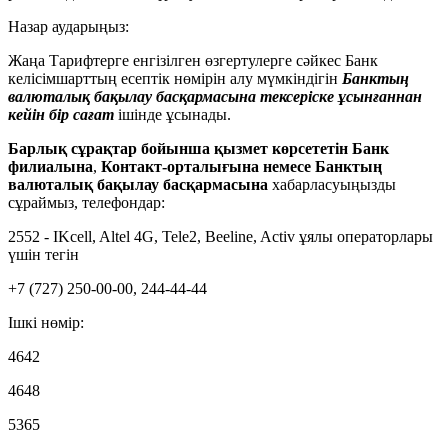
Назар аударыңыз:
Жаңа Тарифтерге енгізілген өзгертулерге сәйкес Банк
келісімшарттың есептік нөмірін алу мүмкіндігін
Банктың
валюталық бақылау басқармасына тексеріске ұсынғаннан
кейін бір сағат
ішінде ұсынады.
Барлық сұрақтар бойынша қызмет көрсететін Банк
филиалына
,
Контакт-орталығына немесе Банктың
валюталық бақылау басқармасына
хабарласуыңызды
сұраймыз, телефондар:
2552 - IKcell, Altel 4G, Tele2, Beeline, Activ ұялы операторлары
үшін тегін
+7 (727) 250-00-00, 244-44-44
Iшкі нөмір:
4642
4648
5365