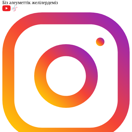
Біз әлеуметтік желілердеміз