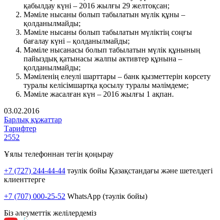
қабылдау күні – 2016 жылғы 29 желтоқсан;
Мәміле нысаны болып табылатын мүлік құны –
қолданылмайды;
Мәміле нысаны болып табылатын мүліктің соңғы
бағалау күні – қолданылмайды;
Мәміле нысанасы болып табылатын мүлік құнының
пайыздық қатынасы жалпы активтер құнына –
қолданылмайды;
Мәміленің елеулі шарттары – банк қызметтерін көрсету
туралы келісімшартқа қосылу туралы мәлімдеме;
Мәміле жасалған күн – 2016 жылғы 1 ақпан.
03.02.2016
Барлық құжаттар
Тарифтер
2552
Ұялы телефоннан тегін қоңырау
+7 (727) 244-44-44
тәулік бойы Қазақстандағы және шетелдегі
клиенттерге
+7 (707) 000-25-52
WhatsApp (тәулік бойы)
Біз әлеуметтік желілердеміз