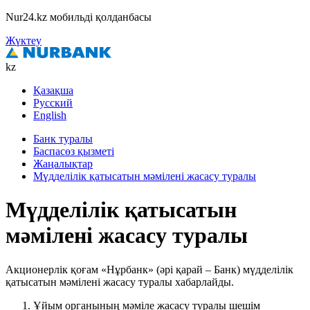
Nur24.kz мобильді қолданбасы
Жүктеу
kz
Қазақша
Русский
English
Банк туралы
Баспасөз қызметі
Жаңалықтар
Мүдделілік қатысатын мәмілені жасасу туралы
Мүдделілік қатысатын
мәмілені жасасу туралы
Акционерлік қоғам «Нұрбанк» (әрі қарай – Банк) мүдделілік
қатысатын мәмілені жасасу туралы хабарлайды.
Ұйым органының мәміле жасасу туралы шешім