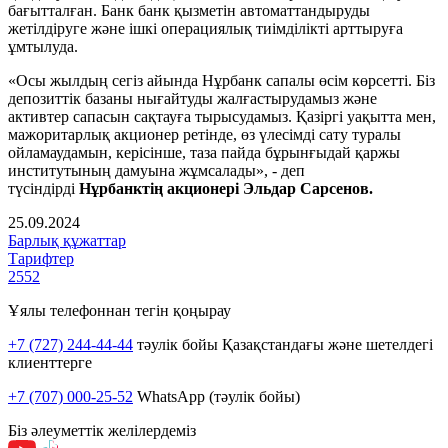
бағытталған.
Банк банк қызметін автоматтандыруды
жетілдіруге және ішкі операциялық тиімділікті арттыруға
ұмтылуда.
«Осы жылдың сегіз айында Нұрбанк сапалы өсім көрсетті. Біз
депозиттік базаны нығайтуды жалғастырудамыз және
активтер сапасын сақтауға тырысудамыз. Қазіргі уақытта мен,
мажоритарлық акционер ретінде, өз үлесімді сату туралы
ойламаудамын, керісінше, таза пайда бұрынғыдай қаржы
институтының дамуына жұмсалады», - деп
түсіндірді
Нұрбанктің акционері Эльдар Сарсенов.
25.09.2024
Барлық құжаттар
Тарифтер
2552
Ұялы телефоннан тегін қоңырау
+7 (727) 244-44-44
тәулік бойы Қазақстандағы және шетелдегі
клиенттерге
+7 (707) 000-25-52
WhatsApp (тәулік бойы)
Біз әлеуметтік желілердеміз