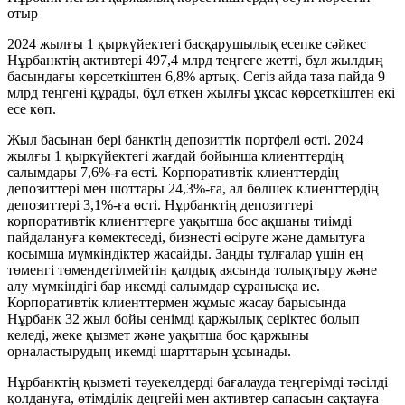
отыр
2024 жылғы 1 қыркүйектегі басқарушылық есепке сәйкес
Нұрбанктің активтері 497,4 млрд теңгеге жетті, бұл жылдың
басындағы көрсеткіштен 6,8% артық. Сегіз айда таза пайда 9
млрд теңгені құрады, бұл өткен жылғы ұқсас көрсеткіштен екі
есе көп.
Жыл басынан бері банктің депозиттік портфелі өсті. 2024
жылғы 1 қыркүйектегі жағдай бойынша клиенттердің
салымдары 7,6%-ға өсті. Корпоративтік клиенттердің
депозиттері мен шоттары 24,3%-ға, ал бөлшек клиенттердің
депозиттері 3,1%-ға өсті. Нұрбанктің депозиттері
корпоративтік клиенттерге уақытша бос ақшаны тиімді
пайдалануға көмектеседі, бизнесті өсіруге және дамытуға
қосымша мүмкіндіктер жасайды. Заңды тұлғалар үшін ең
төменгі төмендетілмейтін қалдық аясында толықтыру және
алу мүмкіндігі бар икемді салымдар сұранысқа ие.
Корпоративтік клиенттермен жұмыс жасау барысында
Нұрбанк 32 жыл бойы сенімді қаржылық серіктес болып
келеді, жеке қызмет және уақытша бос қаржыны
орналастырудың икемді шарттарын ұсынады.
Нұрбанктің қызметі тәуекелдерді бағалауда теңгерімді тәсілді
қолдануға, өтімділік деңгейі мен активтер сапасын сақтауға