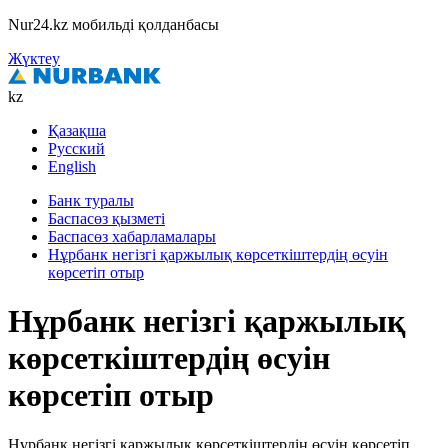
Nur24.kz мобильді қолданбасы
Жүктеу
kz
Қазақша
Русский
English
Банк туралы
Баспасөз қызметі
Баспасөз хабарламалары
Нұрбанк негізгі қаржылық көрсеткіштердің өсуін
көрсетіп отыр
Нұрбанк негізгі қаржылық
көрсеткіштердің өсуін
көрсетіп отыр
Нұрбанк негізгі қаржылық көрсеткіштердің өсуін көрсетіп