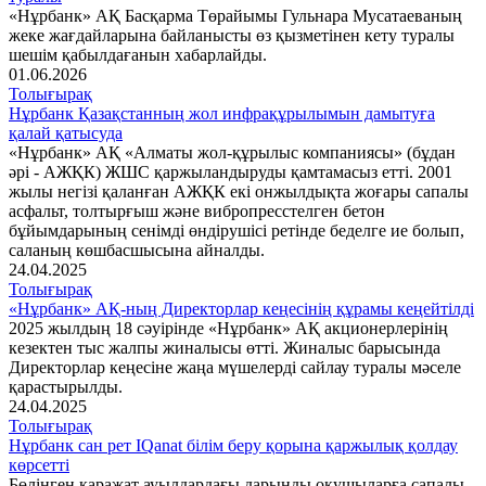
«Нұрбанк» АҚ Басқарма Төрайымы Гульнара Мусатаеваның
жеке жағдайларына байланысты өз қызметінен кету туралы
шешім қабылдағанын хабарлайды.
01.06.2026
Толығырақ
Нұрбанк Қазақстанның жол инфрақұрылымын дамытуға
қалай қатысуда
«Нұрбанк» АҚ «Алматы жол-құрылыс компаниясы» (бұдан
әрі - АЖҚК) ЖШС қаржыландыруды қамтамасыз етті. 2001
жылы негізі қаланған АЖҚК екі онжылдықта жоғары сапалы
асфальт, толтырғыш және вибропресстелген бетон
бұйымдарының сенімді өндірушісі ретінде беделге ие болып,
саланың көшбасшысына айналды.
24.04.2025
Толығырақ
«Нұрбанк» АҚ-ның Директорлар кеңесінің құрамы кеңейтілді
2025 жылдың 18 сәуірінде «Нұрбанк» АҚ акционерлерінің
кезектен тыс жалпы жиналысы өтті. Жиналыс барысында
Директорлар кеңесіне жаңа мүшелерді сайлау туралы мәселе
қарастырылды.
24.04.2025
Толығырақ
Нұрбанк сан рет IQanat білім беру қорына қаржылық қолдау
көрсетті
Бөлінген қаражат ауылдардағы дарынды оқушыларға сапалы