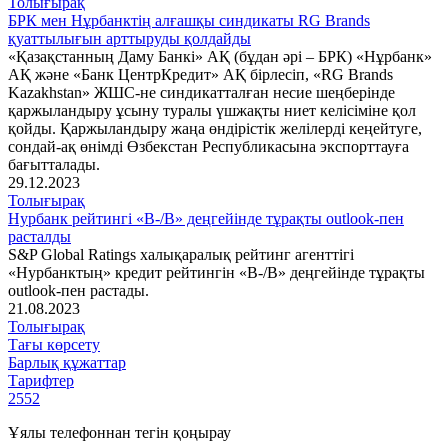
Толығырақ
БРК мен Нұрбанктің алғашқы синдикаты RG Brands
қуаттылығын арттыруды қолдайды
«Қазақстанның Даму Банкі» АҚ (бұдан әрі – БРК) «Нұрбанк»
АҚ және «Банк ЦентрКредит» АҚ бірлесіп, «RG Brands
Kazakhstan» ЖШС-не синдикатталған несие шеңберінде
қаржыландыру ұсыну туралы үшжақты ниет келісіміне қол
қойды. Қаржыландыру жаңа өндірістік желілерді кеңейтуге,
сондай-ақ өнімді Өзбекстан Республикасына экспорттауға
бағытталады.
29.12.2023
Толығырақ
Нурбанк рейтингі «В-/В» деңгейінде тұрақты outlook-пен
расталды
S&P Global Ratings халықаралық рейтинг агенттігі
«Нурбанктың» кредит рейтингін «В-/В» деңгейінде тұрақты
outlook-пен растады.
21.08.2023
Толығырақ
Тағы көрсету
Барлық құжаттар
Тарифтер
2552
Ұялы телефоннан тегін қоңырау