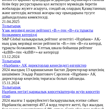
білім беру ресурстарына қол жеткізуге мүмкіндік беретін
жобаларды жүзеге асыруға, сондай-ақ олардың Қазақстанның
және шетелдің жетекші жоғары оқу орындарына түсуге
дайындалуына көмектеседі.
21.04.2025
Толығырақ
Ұзақ мерзімді несие рейтингі «B-»-тен «B»-ға тұрақты
болжаммен көтерілді
S&P Global халықаралық рейтинг агенттігі «Нурбанк» АҚ-
ның ұзақ мерзімді несие рейтингін «B-»-тен «B»-ға көтерді,
тұрақты болжаммен. Ұлттық шкала бойынша рейтинг
«kzBB»-тен «kzBB+»-ке көтерілді
13.12.2024
Толығырақ
«Нұрбанк» АҚ директорлар кеңесіндегі өзгерістер
2024 жылдың 13 қарашасынан бастап Директорлар кеңесінің
шешімімен Эльдар Рашитович Сәрсенов «Нұрбанк» АҚ
директорлар кеңесінің төрағасы болып сайланды.
15.11.2024
Толығырақ
Нұрбанк негізгі қаржылық көрсеткіштердің өсуін көрсетіп
отыр
2024 жылғы 1 қыркүйектегі басқарушылық есепке сәйкес
Нұрбанктің активтері 497,4 млрд теңгеге жетті, бұл жылдың