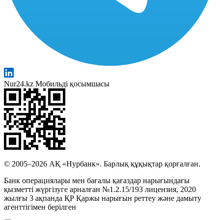
Nur24.kz Мобильді қосымшасы
© 2005–2026 АҚ «Нурбанк». Барлық құқықтар қорғалған.
Банк операциялары мен бағалы қағаздар нарығындағы
қызметті жүргізуге арналған №1.2.15/193 лицензия, 2020
жылғы 3 ақпанда ҚР Қаржы нарығын реттеу және дамыту
агенттігімен берілген