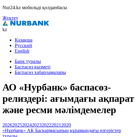
Nur24.kz мобильді қолданбасы
Жүктеу
kz
Қазақша
Русский
English
Банк туралы
Баспасөз қызметі
Баспасөз хабарламалары
АО «Нурбанк» баспасөз-
релиздері: ағымдағы ақпарат
және ресми мәлімдемелер
2026
2025
2024
2023
2022
2021
2020
«Нұрбанк» АҚ Басқармасының құрамындағы өзгерістер
туралы