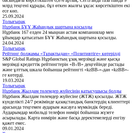
басындағы көрсеткіштен 6,8% артық. Сегіз айда таза пайда 9
млрд теңгені құрады, бұл өткен жылғы ұқсас көрсеткіштен екі
есе көп.
25.09.2024
Толығырақ
Нұрбанк БҰҰ Жаһандық шартына қосылды
Нұрбанк 167 елден 24 мыңнан астам компаниялар мен
ұйымдар қатысатын БҰҰ Жаһандық шартына қосылды.
24.04.2024
Толығырақ
Рейтинг болжамы «Тұрақтыдан» «Позитивтіге» көтерілді
S&P Global Ratings Нұрбанктың ұзақ мерзімді және қысқа
мерзімді кредиттік рейтингтерін «B-/B» деңгейінде растады
және ұлттық шкала бойынша рейтингті «kzBB-»-дан «kzBB»-
ге көтерді.
19.03.2024
Толығырақ
Нұрбанк Жылдам төлемдер жүйесінің қатысушысы болды
Нұрбанк Жылдам төлемдер жүйесіне (ЖТЖ) қосылды. ЖТЖ
күнделікті 24/7 режімінде қазақстандық банктердің клиенттері
арасында теңгемен аударым жасауға мүмкіндік береді.
Аударымдар мобильді телефон нөмірі бойынша жүзеге
асырылады. Карта нөмірін және басқа деректемелерді енгізу
қажет емес.
09.01.2024