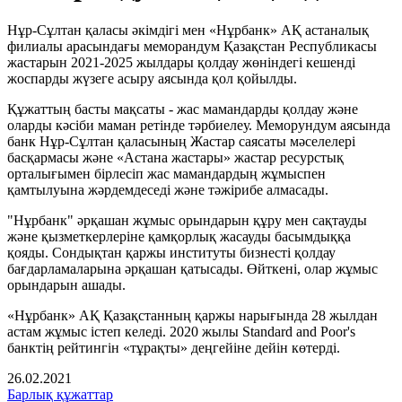
Нұр-Сұлтан қаласы әкімдігі мен «Нұрбанк» АҚ астаналық
филиалы арасындағы меморандум Қазақстан Республикасы
жастарын 2021-2025 жылдары қолдау жөніндегі кешенді
жоспарды жүзеге асыру аясында қол қойылды.
Құжаттың басты мақсаты - жас мамандарды қолдау және
оларды кәсіби маман ретінде тәрбиелеу. Меморундум аясында
банк Нұр-Сұлтан қаласының Жастар саясаты мәселелері
басқармасы және «Астана жастары» жастар ресурстық
орталығымен бірлесіп жас мамандардың жұмыспен
қамтылуына жәрдемдеседі және тәжірибе алмасады.
"Нұрбанк" әрқашан жұмыс орындарын құру мен сақтауды
және қызметкерлеріне қамқорлық жасауды басымдыққа
қояды. Сондықтан қаржы институты бизнесті қолдау
бағдарламаларына әрқашан қатысады. Өйткені, олар жұмыс
орындарын ашады.
«Нұрбанк» АҚ Қазақстанның қаржы нарығында 28 жылдан
астам жұмыс істеп келеді. 2020 жылы Standard and Poor's
банктің рейтингін «тұрақты» деңгейіне дейін көтерді.
26.02.2021
Барлық құжаттар