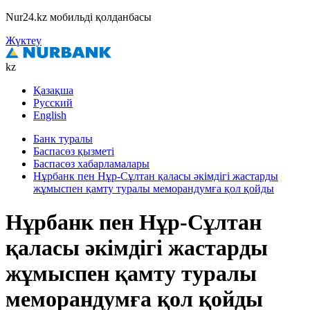
Nur24.kz мобильді қолданбасы
Жүктеу
kz
Қазақша
Русский
English
Банк туралы
Баспасөз қызметі
Баспасөз хабарламалары
Нұрбанк пен Нұр-Сұлтан қаласы әкімдігі жастарды
жұмыспен қамту туралы меморандумға қол қойды
Нұрбанк пен Нұр-Сұлтан
қаласы әкімдігі жастарды
жұмыспен қамту туралы
меморандумға қол қойды