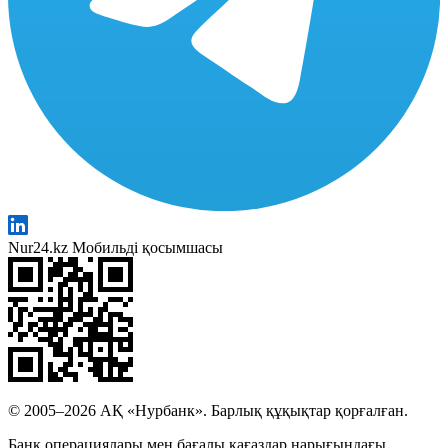
Nur24.kz Мобильді қосымшасы
© 2005–2026 АҚ «Нурбанк». Барлық құқықтар қорғалған.
Банк операциялары мен бағалы қағаздар нарығындағы