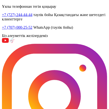
Ұялы телефоннан тегін қоңырау
+7 (727) 244-44-44
тәулік бойы Қазақстандағы және шетелдегі
клиенттерге
+7 (707) 000-25-52
WhatsApp (тәулік бойы)
Біз әлеуметтік желілердеміз