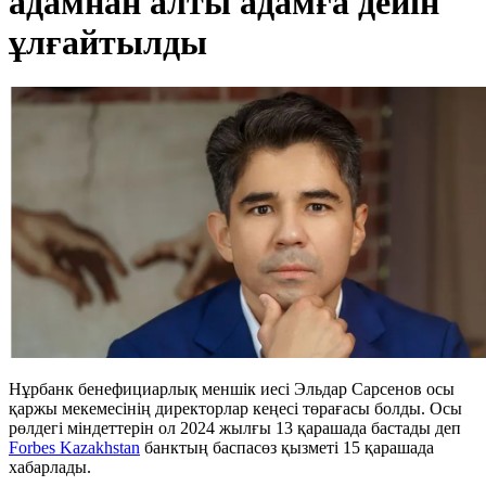
адамнан алты адамға дейін
ұлғайтылды
Нұрбанк бенефициарлық меншік иесі Эльдар Сарсенов осы
қаржы мекемесінің директорлар кеңесі төрағасы болды. Осы
рөлдегі міндеттерін ол 2024 жылғы 13 қарашада бастады деп
Forbes Kazakhstan
банктың баспасөз қызметі 15 қарашада
хабарлады.