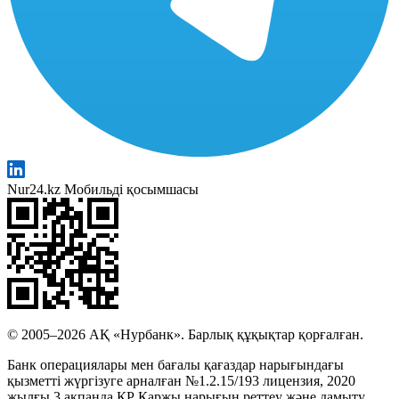
Nur24.kz Мобильді қосымшасы
© 2005–2026 АҚ «Нурбанк». Барлық құқықтар қорғалған.
Банк операциялары мен бағалы қағаздар нарығындағы
қызметті жүргізуге арналған №1.2.15/193 лицензия, 2020
жылғы 3 ақпанда ҚР Қаржы нарығын реттеу және дамыту