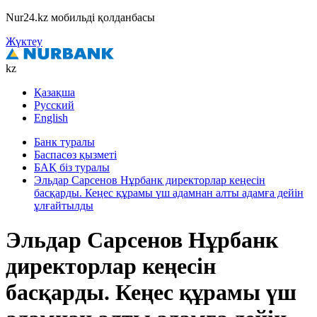
Nur24.kz мобильді қолданбасы
Жүктеу
kz
Қазақша
Русский
English
Банк туралы
Баспасөз қызметі
БАҚ біз туралы
Эльдар Сарсенов Нұрбанк директорлар кеңесін
басқарды. Кеңес құрамы үш адамнан алты адамға дейін
ұлғайтылды
Эльдар Сарсенов Нұрбанк
директорлар кеңесін
басқарды. Кеңес құрамы үш