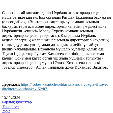
Сарсенов сайланғанға дейін Нұрбанк директорлар кеңесіне
мүше ретінде кірген. Бұл органды Раушан Ержанова басқарған
(ол сондай-ақ, «Виктория» сақтандыру компаниясының
басқарма төрағасы және директорлар кеңесінің мүшесі және
Нұрбанктің «еншісі» Money Experts компаниясының
директорлар кеңесінің төрағасы). 8 қарашада Нұрбанк
акционерлерінің жалпы жиналысында директорлар кеңесінің
сандық құрамы үш адамнан алты адамға дейін ұлғайтуға
шешім қабылданды. Ержанова мүшелік құрамда қалып еді.
Тәуелсіз директор Рустам Камалеев те өзінің орнын сақтап
қалды. Сонымен қатар орган үш жаңа мүшемен толықты -
директорлар кеңесінің мүшесі Элиза Қозыкеева және екі
тәуелсіз директор - Аслан Талпақов және Искандер Вахитов.
Дереккөз:
https://forbes.kz/articles/eldar-sarsenov-vozglavil-sovet-
direktorov-nurbanka-152df7
15.11.2024
Барлық құжаттар
Тарифтер
2552