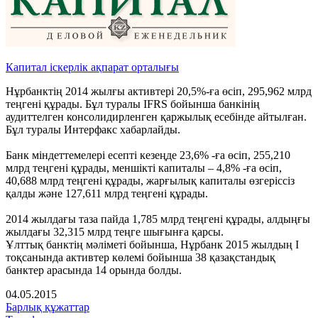
Капитал іскерлік ақпарат орталығы
Нұрбанктің 2014 жылғы активтері 20,5%-ға өсіп, 295,962 млрд
теңгені құрады. Бұл туралы IFRS бойынша банкінің
аудиттелген консолидирленген қаржылық есебінде айтылған.
Бұл туралы Интерфакс хабарлайды.
Банк міндеттемелері есепті кезеңде 23,6% -ға өсіп, 255,210
млрд теңгені құрады, меншікті капиталы – 4,8% -ға өсіп,
40,688 млрд теңгені құрады, жарғылық капиталы өзгеріссіз
қалды және 127,611 млрд теңгені құрады.
2014 жылдағы таза пайда 1,785 млрд теңгені құрады, алдыңғы
жылдағы 32,315 млрд теңге шығынға қарсы.
Ұлттық банктің мәліметі бойынша, Нұрбанк 2015 жылдың I
тоқсанында активтер көлемі бойынша 38 қазақстандық
банктер арасында 14 орында болды.
04.05.2015
Барлық құжаттар