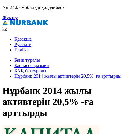
Nur24.kz мобильді қолданбасы
Жүктеу
kz
Қазақша
Русский
English
Банк туралы
Баспасөз қызметі
БАҚ біз туралы
Нұрбанк 2014 жылы активтерін 20,5% -ға арттырды
Нұрбанк 2014 жылы
активтерін 20,5% -ға
арттырды