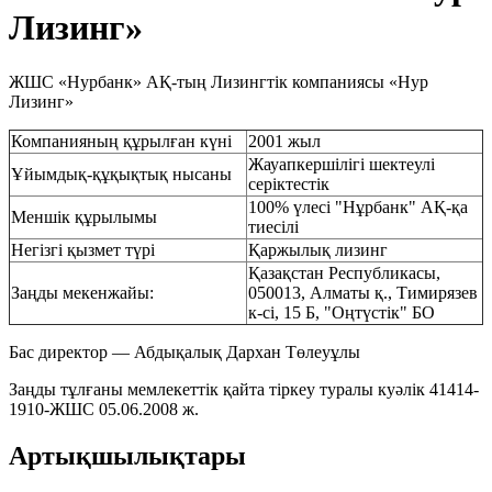
Лизинг»
ЖШС «Нурбанк» АҚ-тың Лизингтік компаниясы «Нур
Лизинг»
Компанияның құрылған күні
2001 жыл
Жауапкершілігі шектеулі
Ұйымдық-құқықтық нысаны
серіктестік
100% үлесі "Нұрбанк" АҚ-қа
Меншік құрылымы
тиесілі
Негізгі қызмет түрі
Қаржылық лизинг
Қазақстан Республикасы,
Заңды мекенжайы:
050013, Алматы қ., Тимирязев
к-сі, 15 Б, "Оңтүстік" БО
Бас директор — Абдықалық Дархан Төлеуұлы
Заңды тұлғаны мемлекеттік қайта тіркеу туралы куәлік 41414-
1910-ЖШС 05.06.2008 ж.
Артықшылықтары