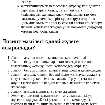
азайту
Жеткізушілермен келіссөздер жүргізу, кепілдіктер
беру шарттарын келісу, сатып алу-сату
келісімдерін, халықаралық келісімшарттар мен
сақтандыру келісімдерін құрастыру, сондай-ақ
қосымша қызмет көрсету секілді кәсіби кеңес беру
Лизинг кепілзаты жоқтар үшін қаржыландырудың
жалғыз көзі бола алады
Лизинг мәмілесі қалай жүзеге
асырылады?
Лизинг алушы лизинг компаниясына жүгінеді
Лизинг беруші жобаны сараптан өткізеді және лизинг
нысанының жеткізушімен келіссөздер жүргізеді
Лизинг беруші Лизинг комитетінде шешім қабылдайды
Лизинг алушы, лизинг беруші және жеткізуші үшжақты
сату-сатып алу келісімін жасасады, бір уақытта лизинг
алушы және лизинг беруші қаржылық лизинг келісімін
жасасады
Лизинг алушы алдын ала төлем жасайды
Жеткізуші лизинг затын лизинг алушыға жеткізуді
жүзеге асырады. Жеткізу көлікпен тасымалдауды,
импорт кезінде лизинг нысанына кедендік рәсімдеуді,