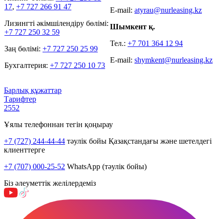
17
,
+7 727 266 91 47
E-mail:
atyrau@nurleasing.kz
Лизингті әкімшілендіру бөлімі:
Шымкент қ.
+7 727 250 32 59
Тел.:
+7 701 364 12 94
Заң бөлімі:
+7 727 250 25 99
E-mail:
shymkent@nurleasing.kz
Бухгалтерия:
+7 727 250 10 73
Барлық құжаттар
Тарифтер
2552
Ұялы телефоннан тегін қоңырау
+7 (727) 244-44-44
тәулік бойы Қазақстандағы және шетелдегі
клиенттерге
+7 (707) 000-25-52
WhatsApp (тәулік бойы)
Біз әлеуметтік желілердеміз