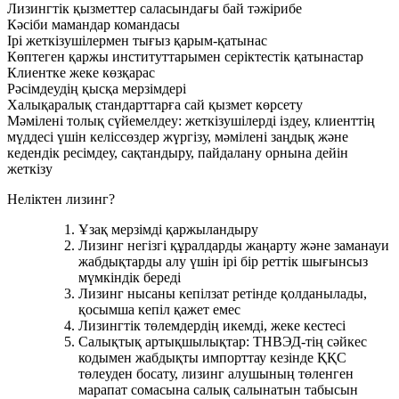
Лизингтік қызметтер саласындағы бай тәжірибе
Кәсіби мамандар командасы
Ірі жеткізушілермен тығыз қарым-қатынас
Көптеген қаржы институттарымен серіктестік қатынастар
Клиентке жеке көзқарас
Рәсімдеудің қысқа мерзімдері
Халықаралық стандарттарға сай қызмет көрсету
Мәмілені толық сүйемелдеу: жеткізушілерді іздеу, клиенттің
мүддесі үшін келіссөздер жүргізу, мәмілені заңдық және
кедендік ресімдеу, сақтандыру, пайдалану орнына дейін
жеткізу
Неліктен лизинг?
Ұзақ мерзімді қаржыландыру
Лизинг негізгі құралдарды жаңарту және заманауи
жабдықтарды алу үшін ірі бір реттік шығынсыз
мүмкіндік береді
Лизинг нысаны кепілзат ретінде қолданылады,
қосымша кепіл қажет емес
Лизингтік төлемдердің икемді, жеке кестесі
Салықтық артықшылықтар: ТНВЭД-тің сәйкес
кодымен жабдықты импорттау кезінде ҚҚС
төлеуден босату, лизинг алушының төленген
марапат сомасына салық салынатын табысын