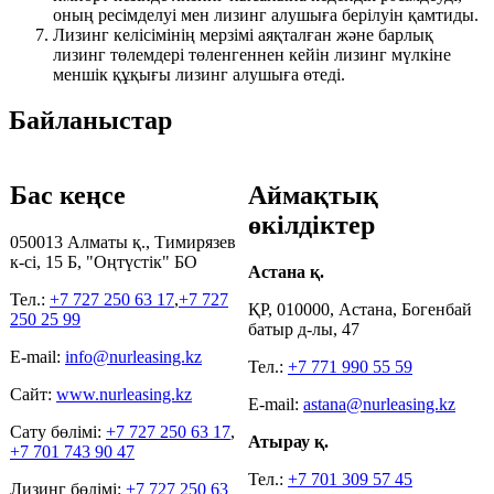
оның ресімделуі мен лизинг алушыға берілуін қамтиды.
Лизинг келісімінің мерзімі аяқталған және барлық
лизинг төлемдері төленгеннен кейін лизинг мүлкіне
меншік құқығы лизинг алушыға өтеді.
Байланыстар
Бас кеңсе
Аймақтық
өкілдіктер
050013 Алматы қ., Тимирязев
к-сі, 15 Б, "Оңтүстік" БО
Астана қ.
Тел.:
+7 727 250 63 17
,
+7 727
ҚР, 010000, Астана, Богенбай
250 25 99
батыр д-лы, 47
E-mail:
info@nurleasing.kz
Тел.:
+7 771 990 55 59
Сайт:
www.nurleasing.kz
E-mail:
astana@nurleasing.kz
Сату бөлімі:
+7 727 250 63 17
,
Атырау қ.
+7 701 743 90 47
Тел.:
+7 701 309 57 45
Лизинг бөлімі:
+7 727 250 63