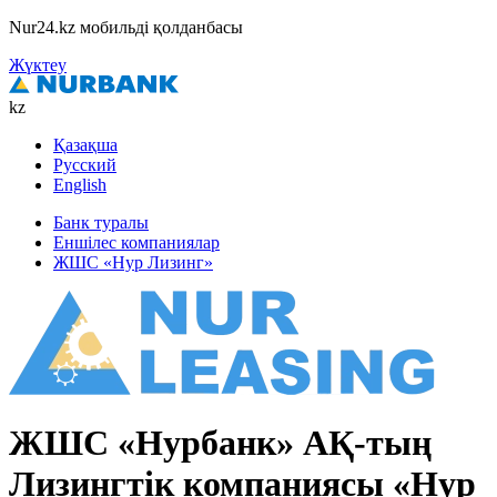
Nur24.kz мобильді қолданбасы
Жүктеу
kz
Қазақша
Русский
English
Банк туралы
Еншілес компаниялар
ЖШС «Нур Лизинг»
ЖШС «Нурбанк» АҚ-тың
Лизингтік компаниясы «Нур