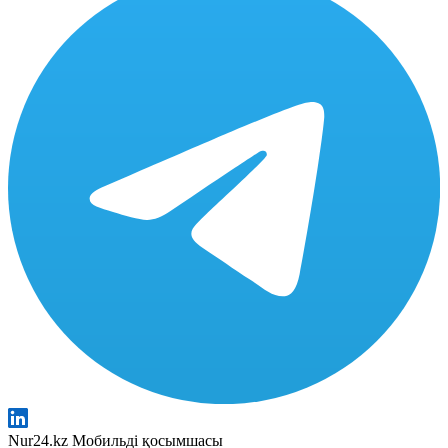
Nur24.kz Мобильді қосымшасы