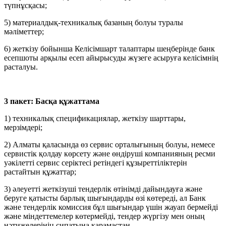
түпнұсқасы;
5) материалдық-техникалық базаның болуы туралы
мәліметтер;
6)
жеткізу бойынша Келісімшарт талаптары шеңберінде банк
есепшоты арқылы есеп айырысуды жүзеге асыруға келісімнің
расталуы.
3 пакет: Басқа құжаттама
1)
техникалық спецификациялар, жеткізу шарттары,
мерзімдері;
2) Алматы қаласында өз сервис орталығының болуы, немесе
сервистік қолдау көрсету және өндіруші компанияның ресми
уәкілетті сервис серіктесі ретіндегі құзыреттіліктерін
растайтын құжаттар;
3) әлеуетті жеткізуші тендерлік өтінімді дайындауға және
беруге қатысты барлық шығындарды өзі көтереді, ал Банк
және тендерлік комиссия бұл шығындар үшін жауап бермейді
және міндеттемелер көтермейді, тендер жүргізу мен оның
нәтижелерінің сипатына қарамастан.