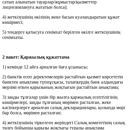
сатып алынатын тауарлар/жұмыстар/қызметтер
лицензиялануға жататын болса);
4)
жеткізушінің өкілінің жеке басын куәландыратын құжат
көшірмесі;
5)
тендерге қатысуға сенімхат берілген өкілге жеткізушінің
сенімхаты.
2 пакет: Қаржылық құжаттама
1)
кемінде 12 айға арналған баға ұсынысы;
2) банктік есеп деректемелерін растайтын қызмет көрсететін
банктен анықтама түпнұсқасы, талапкердің банк алдындағы
мерзімі өткен қарызының жоқтығын растайтын анықтама;
3) заңды тұлғалар үшін бір жылға қаржылық есептілігінің
көшірмелері, заңды тұлғаның мөрімен расталған, жеке
кәсіпкерлерге арналған салық декларациялары, қолында мөрі
бар болса, мөрімен расталған;
4) жеткізушінің тіркелген жеріндегі Салық комитетінің салық
төлеу бойынша қарызы жоқтығы туралы анықтама