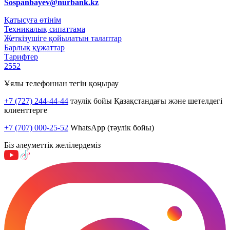
Sospanbayev@nurbank.kz
Қатысуға өтінім
Техникалық сипаттама
Жеткізушіге қойылатын талаптар
Барлық құжаттар
Тарифтер
2552
Ұялы телефоннан тегін қоңырау
+7 (727) 244-44-44
тәулік бойы Қазақстандағы және шетелдегі
клиенттерге
+7 (707) 000-25-52
WhatsApp (тәулік бойы)
Біз әлеуметтік желілердеміз