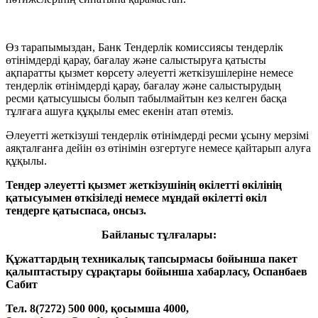
Өз тарапымыздан, Банк Тендерлік комиссиясы тендерлік
өтінімдерді қарау, бағалау және салыстыруға қатысты
ақпаратты қызмет көрсету әлеуетті жеткізушілеріне немесе
тендерлік өтінімдерді қарау, бағалау және салыстырудың
ресми қатысушысы болып табылмайтын кез келген басқа
тұлғаға ашуға құқылы емес екенін атап өтеміз.
Әлеуетті жеткізуші тендерлік өтінімдерді ресми ұсыну мерзімі
аяқталғанға дейін өз өтінімін өзгертуге немесе қайтарып алуға
құқылы.
Тендер әлеуетті қызмет жеткізушінің өкілетті өкілінің
қатысуымен
өткізіледі
немесе мұндай өкілетті өкіл
тендерге қатыспаса, онсыз.
Байланыс тұлғалары:
Құжаттардың техникалық тапсырмасы бойынша пакет
қалыптастыру сұрақтары бойынша хабарласу, Оспанбаев
Сабит
Тел. 8(7272) 500 000, қосымша 4000,