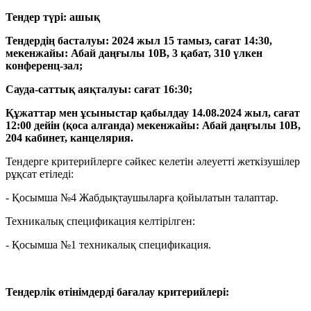
Тендер түрі: ашық
Тендердің басталуы: 2024 жыл 15 тамыз, сағат 14:30,
мекенжайы: Абай даңғылы 10В, 3 қабат, 310 үлкен
конференц-зал;
Сауда-саттық аяқталуы: сағат 16:30;
Құжаттар мен ұсыныстар қабылдау 14.08.2024 жыл, сағат
12:00 дейін (қоса алғанда) мекенжайы: Абай даңғылы 10В,
204 кабинет, канцелярия.
Тендерге критерийлерге сәйкес келетін әлеуетті жеткізушілер
рұқсат етіледі:
-
Қосымша №4 Жабдықтаушыларға қойылатын талаптар.
Техникалық спецификация келтірілген:
- Қосымша №1 техникалық спецификация.
Тендерлік өтінімдерді бағалау критерийлері: