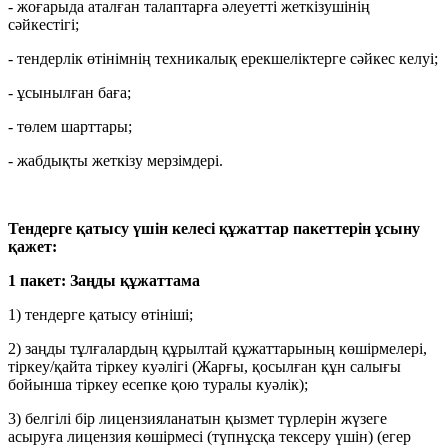
-
жоғарыда аталған талаптарға әлеуетті жеткізушінің
сәйкестігі;
-
тендерлік өтінімнің техникалық ерекшеліктерге сәйкес келуі;
-
ұсынылған баға;
-
төлем шарттары;
-
жабдықты жеткізу мерзімдері.
Тендерге қатысу үшін келесі құжаттар пакеттерін ұсыну
қажет:
1 пакет: Заңды құжаттама
1)
тендерге қатысу өтініші;
2)
заңды тұлғалардың құрылтай құжаттарының көшірмелері,
тіркеу/қайта тіркеу куәлігі (Жарғы, қосылған құн салығы
бойынша тіркеу есепке қою туралы куәлік);
3)
белгілі бір лицензияланатын қызмет түрлерін жүзеге
асыруға лицензия көшірмесі (түпнұсқа тексеру үшін) (егер