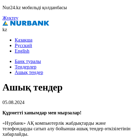
Nur24.kz мобильді қолданбасы
Жүктеу
kz
Қазақша
Русский
English
Банк туралы
Тендерлер
Ашық тендер
Ашық тендер
05.08.2024
Құрметті ханымдар мен мырзалар!
«Нурбанк» АҚ компьютерлік жабдықтарды
және
телефондарды сатып алу бойынша ашық тендер өткізілетінін
хабарлайды.