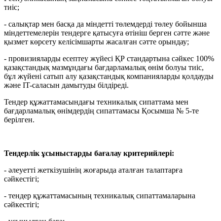
тиіс;
- салықтар мен басқа да міндетті төлемдерді төлеу бойынша
міндеттемелерін тендерге қатысуға өтініш берген сәтте және
қызмет көрсету келісімшарты жасалған сәтте орындау;
- провизияларды есептеу жүйесі ҚР стандартына сәйкес 100%
қазақстандық мазмұндағы бағдарламалық өнім болуы тиіс,
бұл жүйені сатып алу қазақстандық компанияларды қолдауды
және IT-саласын дамытуды білдіреді.
Тендер құжаттамасындағы техникалық сипаттама мен
бағдарламалық өнімдердің сипаттамасы Қосымша № 5-те
берілген.
Тендерлік ұсыныстарды бағалау критерийлері:
- әлеуетті жеткізушінің жоғарыда аталған талаптарға
сәйкестігі;
- тендер құжаттамасының техникалық сипаттамаларына
сәйкестігі;