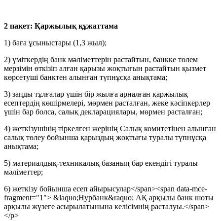
2 пакет: Қаржылық құжаттама
1) баға ұсыныстары (1,3 жыл);
2) үміткердің банк мәліметтерін растайтын, банкке төлем
мерзімін өткізіп алған қарызы жоқтығын растайтын қызмет
көрсетуші банктен алынған түпнұсқа анықтама;
3) заңды тұлғалар үшін бір жылға арналған қаржылық
есептердің көшірмелері, мөрмен расталған, жеке кәсіпкерлер
үшін бар болса, салық декларациялары, мөрмен расталған;
4) жеткізушінің тіркелген жерінің Салық комитетінен алынған
салық төлеу бойынша қарыздың жоқтығы туралы түпнұсқа
анықтама;
5) материалдық-техникалық базаның бар екендігі туралы
мәліметтер;
6) жеткізу бойынша есеп айырысулар</span><span data-mce-
fragment="1"> &laquo;Нурбанк&raquo; АҚ арқылы банк шоты
арқылы жүзеге асырылатынына келісімнің расталуы.</span>
</p>