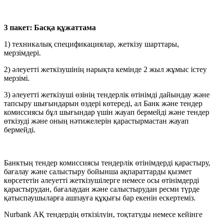
3 пакет: Басқа құжаттама
1) техникалық спецификациялар, жеткізу шарттары,
мерзімдері.
2) әлеуетті жеткізушінің нарықта кемінде 2 жыл жұмыс істеу
мерзімі.
3) әлеуетті жеткізуші өзінің тендерлік өтінімді дайындау және
тапсыру шығындарын өздері көтереді, ал Банк және тендер
комиссиясы бұл шығындар үшін жауап бермейді және тендер
өткізуді және оның нәтижелерін қарастырмастан жауап
бермейді.
Банктың тендер комиссиясы тендерлік өтінімдерді қарастыру,
бағалау және салыстыру бойынша ақпараттарды қызмет
көрсететін әлеуетті жеткізушілерге немесе осы өтінімдерді
қарастырудан, бағалаудан және салыстырудан ресми түрде
қатыспаушыларға ашпауға құқығы бар екенін ескертеміз.
Nurbank АҚ тендердің өткізілуін, тоқтатуды немесе кейінге