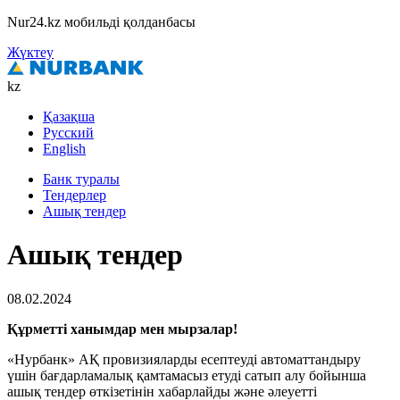
Nur24.kz мобильді қолданбасы
Жүктеу
kz
Қазақша
Русский
English
Банк туралы
Тендерлер
Ашық тендер
Ашық тендер
08.02.2024
Құрметті ханымдар мен мырзалар!
«Нурбанк» АҚ провизияларды есептеуді автоматтандыру
үшін бағдарламалық қамтамасыз етуді сатып алу бойынша
ашық тендер өткізетінін хабарлайды
және әлеуетті