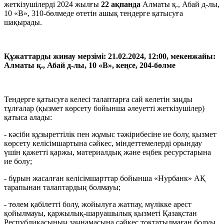
жеткізушілерді 2024 жылғы
22
ақпанда
Алматы қ., Абай д-лы,
10 «В», 310-бөлмеде өтетін ашық тендерге қатысуға
шақырады.
Құжаттарды жинау мерзімі: 21.02.2024, 12:00, мекенжайы:
Алматы қ., Абай д-лы, 10 «В», кеңсе, 204-бөлме
Тендерге қатысуға келесі талаптарға сай келетін заңды
тұлғалар (қызмет көрсету бойынша әлеуетті жеткізушілер)
қатыса алады:
- кәсіби құзыреттілік пен жұмыс тәжірибесіне ие болу, қызмет
көрсету келісімшартына сәйкес, міндеттемелерді орындау
үшін қажетті қаржы, материалдық және еңбек ресурстарына
ие болу;
- бұрын жасалған келісімшарттар бойынша «Нурбанк» АҚ
тарапынан талаптардың болмауы;
- төлем қабілетті болу, жойылуға жатпау, мүлікке арест
қойылмауы, қаржылық-шаруашылық қызметі Қазақстан
Республикасының заңнамасына сәйкес тоқтатылмаған болуы