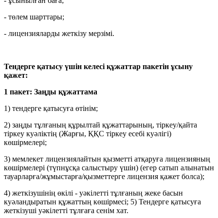
- ұсынылған баға;
- төлем шарттары;
- лицензияларды жеткізу мерзімі.
Тендерге қатысу үшін келесі құжаттар пакетін ұсыну
қажет:
1 пакет: Заңды құжаттама
1) тендерге қатысуға өтінім;
2) заңды тұлғаның құрылтай құжаттарының, тіркеу/қайта
тіркеу куәліктің (Жарғы, ҚҚС тіркеу есебі куәлігі)
көшірмелері;
3) мемлекет лицензиялайтын қызметті атқаруға лицензияның
көшірмелері (түпнұсқа салыстыру үшін) (егер сатып алынатын
тауарларға/жұмыстарға/қызметтерге лицензия қажет болса);
4) жеткізушінің өкілі - уәкілетті тұлғаның жеке басын
куәландыратын құжаттың көшірмесі; 5) Тендерге қатысуға
жеткізуші уәкілетті тұлғаға сенім хат.