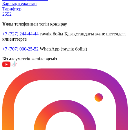
Барлық құжаттар
Тарифтер
2552
Ұялы телефоннан тегін қоңырау
+7 (727) 244-44-44
тәулік бойы Қазақстандағы және шетелдегі
клиенттерге
+7 (707) 000-25-52
WhatsApp (тәулік бойы)
Біз әлеуметтік желілердеміз