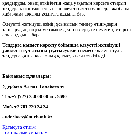
қалдыруды, оның өткізілетін жаңа уақытын көрсете отырып,
тендерлік өтінімдер ұсынған әлеуетті жеткізушілерді жазбаша
хабарлама арқылы ұсынуға құқығы бар.
Әлеуетті жеткізуші өзінің ұсынысын тендер өтінімдерін
тапсырудың соңғы мерзіміне дейін өзгертуге немесе қайтарып
алуға құқығы бар.
Тендерге қызмет көрсету бойынша әлеуетті жеткізуші
уәкілетті тұлғасының қатысуымен
немесе өкілетті тұлға
тендерге қатыспаса, оның қатысуынсыз өткізіледі.
Байланыс тұлғалары:
Удербаев Алмат Танабаевич
Тел.+7 (727) 250 00 00 іш. 5690
Моб. +7 701 720 34 34
auderbaev@nurbank.kz
Қатысуға өтінім
Техникалық сипаттама