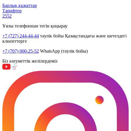
Барлық құжаттар
Тарифтер
2552
Ұялы телефоннан тегін қоңырау
+7 (727) 244-44-44
тәулік бойы Қазақстандағы және шетелдегі
клиенттерге
+7 (707) 000-25-52
WhatsApp (тәулік бойы)
Біз әлеуметтік желілердеміз