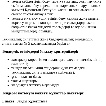
төлем қабілеттілігі болу, таратуға жатпау, оның мүлкіне
тыйым салынбау керек, оның қаржылық-шаруашылық
қызметі Қазақстан Республикасының заңнамасына
сәйкес тоқтатылмауы тиіс;
тендерге қатысу үшін өтінім беру кезінде және қызмет
көрсету шартына қол қою кезінде салықтарды және
бюджетке басқа міндетті төлемдерді төлеу бойынша
міндеттемелерді орындау.
Техникалық сипаттама және бағдарламалық өнімдердің
сипаттамасы № 5 қосымшасында берілген.
Тендерлік өтінімдерді бағалау критерийлері:
жоғарыда көрсетілген талаптарға әлеуетті жеткізушінің
сәйкестігі;
тендерлік өтінімнің тендерлік құжаттамадағы
техникалық сипаттамаларға сәйкестігі;
ұсынылатын баға;
төлем шарттары;
жабдықты жеткізу мерзімдері.
Тендерге қатысуға қажетті құжаттар пакеттері:
1 пакет: Заңды құжаттама