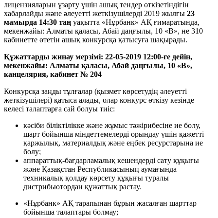
лицензияларын ұзарту үшін ашық тендер өткізетіндігін
хабарлайды және әлеуетті жеткізушілерді 2019 жылғы
23
мамырда
14:30
таң
уақытта «Нұрбанк» АҚ ғимаратында,
мекенжайы: Алматы қаласы, Абай даңғылы, 10 «В», не 310
кабинетте өтетін ашық конкурсқа қатысуға шақырады.
Құжаттарды жинау мерзімі: 22-05-2019 12:00-ге дейін,
мекенжайы:
Алматы қаласы, Абай даңғылы, 10 «В»,
канцелярия, кабинет № 204
Конкурсқа заңды тұлғалар (қызмет көрсетудің әлеуетті
жеткізушілері) қатыса алады, олар конкурс өткізу кезінде
келесі талаптарға сай болуы тиіс:
кәсіби біліктілікке және жұмыс тәжірибесіне ие болу,
шарт бойынша міндеттемелерді орындау үшін қажетті
қаржылық, материалдық және еңбек ресурстарына ие
болу;
аппараттық-бағдарламалық кешендерді сату құқығы
және Қазақстан Республикасының аумағында
техникалық қолдау көрсету құқығы туралы
дистрибьютордан құжаттық растау.
«Нұрбанк» АҚ тарапынан бұрын жасалған шарттар
бойынша талаптары болмау;