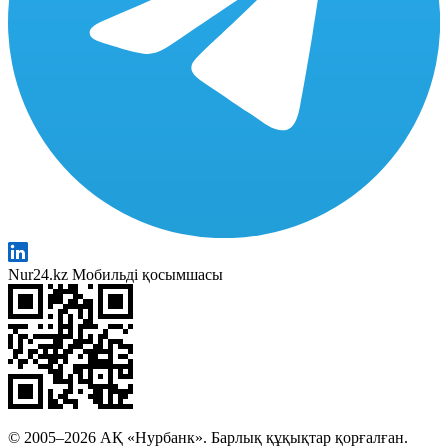
Nur24.kz Мобильді қосымшасы
© 2005–2026 АҚ «Нурбанк». Барлық құқықтар қорғалған.