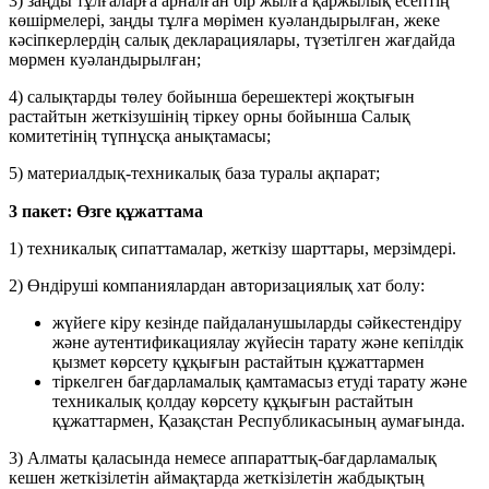
3) заңды тұлғаларға арналған бір жылға қаржылық есептің
көшірмелері, заңды тұлға мөрімен куәландырылған, жеке
кәсіпкерлердің салық декларациялары, түзетілген жағдайда
мөрмен куәландырылған;
4) салықтарды төлеу бойынша берешектері жоқтығын
растайтын жеткізушінің тіркеу орны бойынша Салық
комитетінің түпнұсқа анықтамасы;
5) материалдық-техникалық база туралы ақпарат;
3 пакет: Өзге құжаттама
1) техникалық сипаттамалар, жеткізу шарттары, мерзімдері.
2) Өндіруші компаниялардан авторизациялық хат болу:
жүйеге кіру кезінде пайдаланушыларды сәйкестендіру
және аутентификациялау жүйесін тарату және кепілдік
қызмет көрсету құқығын растайтын құжаттармен
тіркелген бағдарламалық қамтамасыз етуді тарату және
техникалық қолдау көрсету құқығын растайтын
құжаттармен, Қазақстан Республикасының аумағында.
3) Алматы қаласында немесе аппараттық-бағдарламалық
кешен жеткізілетін аймақтарда жеткізілетін жабдықтың