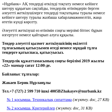
«Нұрбанк» АҚ тендерді өткізуді тоқтату немесе кейінге
шегеру құқығын сақтайды, тендерлік өтінімдерін берген
әлеуетті жеткізушілерге тендерді тоқтатқаны туралы немесе
кейінге шегеру туралы жазбаша хабарламажөнелтіп, жаңа
өтетін күнді көрсету.
Әлеуетті жеткізуші өз өтінімін соңғы мерзімі бітпес бұрын
өзгертуге немесе қайтарып алуға құқылы.
Тендер әлеуетті қызмет жеткізушісінің өкілетті
тұлғасының қатысуымен өтеді
немесе мұндай тұлға
тендерге қатыспаса, қатысуысыз.
Тендерлік құжаттамасының соңғы берілімі
2019 жылғы
«22» мамыр
сағат 12:00-де
.
Байланыс тұлғалар:
Жакаев Берик Нұрланұлы
Тел.+7 (727) 2 599 710 ішкі 4005
BZhakayev@nurbank.kz
№ 1 қосымша. Техникалық сипаттама
(жүктеу.
doc
, 27 KB)
№ 2 қосымша. Критерийлер
(жүктеу. doc, 31 KB)