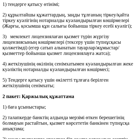
1) тендерге қатысу өтінімі;
2) құрылтайшы құжаттардың, заңды тұлғаның тіркеу/қайта
тіркеу куәлігінің нотариалды куәландырылған көшірмелері
(Жарғы, қосымша құн салығы бойынша тіркеу есебі куәлігі);
3) мемлекет лицензиялаған қызмет түрін жүргізу
лицензиясының көшірмелері (тексеру үшін түпнұсқасы
қолжетімді) (егер сатып алынатын тауарлар/жұмыстар/
қызметтер бойынша қызмет лицензиялауға жатса);
4) жеткізушінің өкілінің сенімхатымен куәландырылған жеке
куәліктің нотариалды куәландырылған көшірмесі;
5) Тендерге қатысу үшін өкілетті тұлғаға берілген
жеткізушінің сенімхаты;
2 пакет: Қаржылық құжаттама
1) баға ұсыныстары;
2) талапкерде банктің алдында мерзімі өткен берешегінің
болмауын растайтын, қызмет көрсететін банкінен түпнұсқа
анықтама;