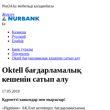
Nur24.kz мобильді қолданбасы
Жүктеу
kz
Қазақша
Русский
English
Банк туралы
Тендерлер
Oktell бағдарламалық кешенін сатып алу
Oktell бағдарламалық
кешенін сатып алу
17.05.2019
Құрметті ханымдар мен мырзалар!
«Нұрбанк» АҚ Eset антивирус бағдарламасының