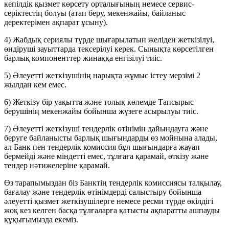
кепілдік қызмет көрсету орталығының немесе сервис-
серіктестің болуы (атап беру, мекенжайы, байланыс
деректерімен ақпарат ұсыну).
4) Жабдық сериялы түрде шығарылатын желіден жеткізілуі,
өндіруші зауыттарда тексерілуі керек. Сынықта көрсетілген
барлық компоненттер жинаққа енгізілуі тиіс.
5) Әлеуетті жеткізушінің нарықта жұмыс істеу мерзімі 2
жылдан кем емес.
6) Жеткізу бір уақытта және толық көлемде Тапсырыс
берушінің мекенжайы бойынша жүзеге асырылуы тиіс.
7) Әлеуетті жеткізуші тендерлік өтінімін дайындауға және
беруге байланысты барлық шығындарды өз мойнына алады,
ал Банк пен тендерлік комиссия бұл шығындарға жауап
бермейді және міндетті емес, тұлғаға қарамай, өткізу және
тендер нәтижелеріне қарамай.
Өз тарапымыздан біз Банктің тендерлік комиссиясы талқылау,
бағалау және тендерлік өтінімдерді салыстыру бойынша
әлеуетті қызмет жеткізушілерге немесе ресми түрде өкілдігі
жоқ кез келген басқа тұлғаларға қатысты ақпаратты ашпауды
құқығымызда екеміз.