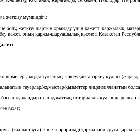
бе, Көкшетау, Қостанай, Қарағанды, Өскемен, Павлодар, Петроп
а жеткізу мүмкіндігі;
ке ие болу, жеткізу шартын орындау үшін қажетті қаржылық, мате
ынбау қажет, оның қаржы-шаруашылық қызметі Қазақстан Республ
қажет:
рмелері, заңды тұлғаның тіркеу/қайта тіркеу куәлігі (жарғы, 
 алынатын тауарлар/жұмыстар/қызметтер лицензияланатын болса)
еке басын куәландыратын құжаттың нотариалды куәландырылған к
 сенімхат;
ыруға (жылыстауға) және терроризмді қаржыландыруға қарсы іс-