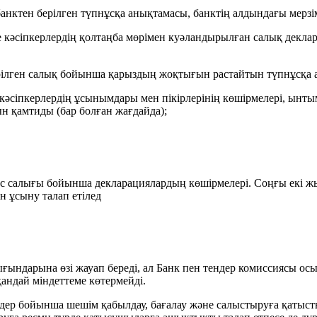
 банктен берілген түпнұсқа анықтамасы, банктің алдындағы мер
е кәсіпкерлердің қолтаңба мөрімен куәландырылған салық декла
ерілген салық бойынша қарыздың жоқтығын растайтын түпнұсқа 
кәсіпкерлердің ұсынымдары мен пікірлерінің көшірмелері, ынты
н қамтиды (бар болған жағдайда);
 табыс салығы бойынша декларациялардың көшірмелері. Соңғы екі
 ұсыну талап етілед
шығындарына өзі жауап береді, ал Банк пен тендер комиссиясы ос
қандай міндеттеме көтермейді.
імдер бойынша шешім қабылдау, бағалау және салыстыруға қатыст