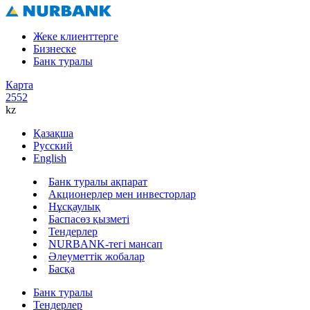
Жеке клиенттерге
Бизнеске
Банк туралы
Карта
2552
kz
Қазақша
Русский
English
Банк туралы ақпарат
Акционерлер мен инвесторлар
Нұсқаулық
Баспасөз қызметі
Тендерлер
NURBANK-тегі мансап
Әлеуметтік жобалар
Басқа
Банк туралы
Тендерлер