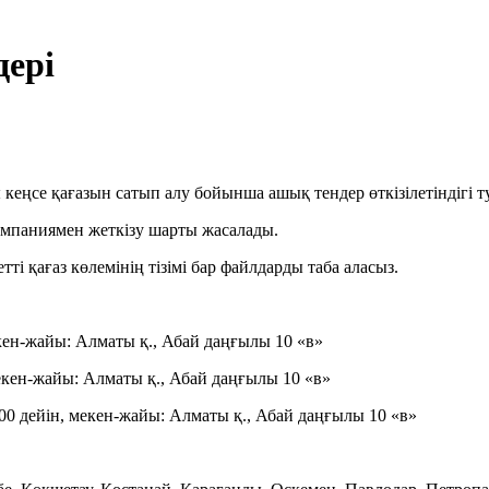
ері
еңсе қағазын сатып алу бойынша ашық тендер өткізілетіндігі т
омпаниямен жеткізу шарты жасалады.
ті қағаз көлемінің тізімі бар файлдарды таба аласыз.
екен-жайы: Алматы қ., Абай даңғылы 10 «в»
мекен-жайы: Алматы қ., Абай даңғылы 10 «в»
:00 дейін, мекен-жайы: Алматы қ., Абай даңғылы 10 «в»