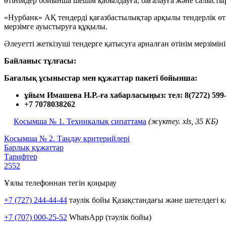
өтінімдер бойынша шешім қабылдауға, бағалауға және салысты
«Нурбанк» АҚ тендерді қағазбастылықтар арқылы тендерлік өтіні
мерзімге ауыстыруға құқылы.
Әлеуетті жеткізуші тендерге қатысуға арналған өтінім мерзімін
Байланыс тұлғасы:
Бағалық ұсыныстар мен құжаттар пакеті бойынша:
ұйым Имашева Н.Р.-ға хабарласыңыз
: тел: 8(7272) 599
+7 7078038262
Қосымша № 1. Техникалық сипаттама
(жүктеу. xls, 35 КБ)
Қосымша № 2. Таңдау критерийлері
Барлық құжаттар
Тарифтер
2552
Ұялы телефоннан тегін қоңырау
+7 (727) 244-44-44
тәулік бойы Қазақстандағы және шетелдегі к
+7 (707) 000-25-52
WhatsApp (тәулік бойы)