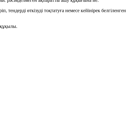
рыс рәсімделмеген ақпаратты ашу құқығына ие.
, тендерді өткізуді тоқтатуға немесе кейінірек белгіленген
а құқылы.