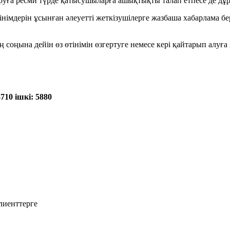
руға ресми түрде қатысушыларға ашықтықты талап етпесе де дұ
мдерін ұсынған әлеуетті жеткізушілерге жазбаша хабарлама беріп
ің соңына дейін өз өтінімін өзгертуге немесе кері қайтарып алуғ
-710 ішкі:
5880
лиенттерге