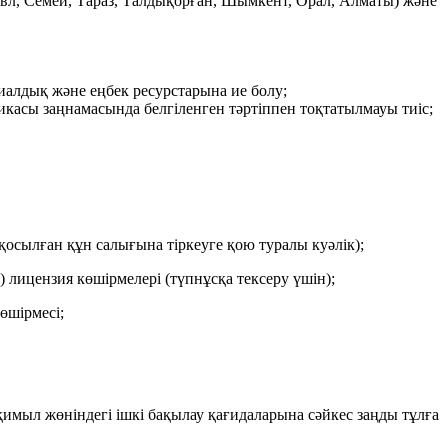
авл, Семей, Тараз, Талдықорған, Шымкент, Орал, Алматы) және
риалдық және еңбек ресурстарына ие болу;
икасы заңнамасында белгіленген тәртіппен тоқтатылмауы тиіс;
қосылған құн салығына тіркеуге қою туралы куәлік);
 лицензия көшірмелері (түпнұсқа тексеру үшін);
өшірмесі;
қимыл жөніндегі ішкі бақылау қағидаларына сәйкес заңды тұлға