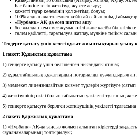
Қазақстанның 16 облысына (Атырау, Астана, Ақтау, Ақтө
Бас банкіне тегін жеткізуді жүзеге асыру;
қажетті тауар көлемінің қол жетімді болуы;
100% алдын ала төлемнен кейін ай сайын өнімді аймақтарғ
«Нурбанк» АҚ-да есеп шотты ашу
бес жылдан кем емес жұмыс өтілі және кәсіби біліктілік
төлем қабілетті, таратылуға жатпау, мүлкіне тыйым сал
Тендерге қатысу үшін келесі құжат жиынтықтарын ұсыну 
1 пакет: Құқықтық құжаттама
1) тендерге қатысу үшін белгіленген нысандағы өтінім;
2) құрылтайшылық құжаттардың нотариалды куәландырылған көші
3) мемлекет лицензиялайтын қызмет түрлерін жүргізуге (сатып
4) жеткізушінің өкілі болып табылатын уәкілетті тұлғаның ж
5) тендерге қатысуға берілген жеткізушінің уәкілетті тұлғасына
2 пакет: Қаржылық құжаттама
1) «Нурбанк» АҚ-да заңсыз жолмен алынған кірістерді заңдаст
сауалнамаларының толтырылуы;