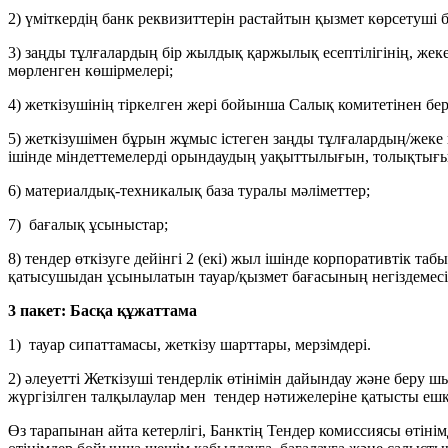
2) үміткердің банк реквизиттерін растайтын қызмет көрсетуші
3) заңды тұлғалардың бір жылдық қаржылық есептілігінің, жек
мөрленген көшірмелері;
4) жеткізушінің тіркелген жері бойынша Салық комитетінен б
5) жеткізушімен бұрын жұмыс істеген заңды тұлғалардың/жеке 
ішінде міндеттемелерді орындаудың уақыттылығын, толықтығы
6) материалдық-техникалық база туралы мәліметтер;
7) бағалық ұсыныстар;
8) тендер өткізуге дейінгі 2 (екі) жыл ішінде корпоративтік
қатысушыдан ұсынылатын тауар/қызмет бағасының негіздемесін
3 пакет: Басқа құжаттама
1) тауар сипаттамасы, жеткізу шарттары, мерзімдері.
2) әлеуетті Жеткізуші тендерлік өтінімін дайындау және беру 
жүргізілген талқылаулар мен тендер нәтижелеріне қатысты еш
Өз тарапынан айта кетерлігі, Банктің Тендер комиссиясы өтін