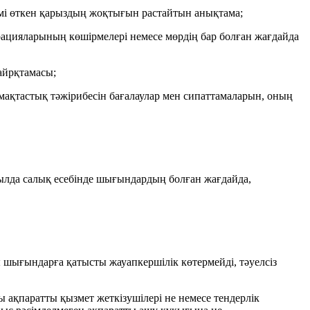
зімі өткен қарыздың жоқтығын растайтын анықтама;
рацияларының көшірмелері немесе мөрдің бар болған жағдайда
айрқтамасы;
мақтастық тәжірибесін бағалаулар мен сипаттамаларын, оның
 жылда салық есебінде шығындардың болған жағдайда,
ы шығындарға қатысты жауапкершілік көтермейді, тәуелсіз
ы ақпаратты қызмет жеткізушілері не немесе тендерлік