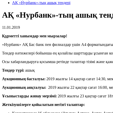
АҚ «Нурбанк»-тың ашық тендері
АҚ «Нурбанк»-тың ашық тенд
11.01.2019
Құрметті ханымдар мен мырзалар!
«Нурбанк» АҚ Бас банк пен филиалдар үшін А4 форматындағы к
Тендер нәтижелері бойынша ең қолайлы шарттарды ұсынған к
Осы хабарландыруға қосымша ретінде талаптар тізімі және қажет
Тендер түрі:
ашық
Аукционның басталуы:
2019 жылғы 14 қаңтар сағат 14:30, м
Аукционның аяқталуы:
2019 жылғы 22 қаңтар сағат 16:00, 
Ұсыныстарды жинау мерзімі:
2019 жылғы 23 қаңтар сағат 18
Жеткізушілерге қойылатын негізгі талаптар: