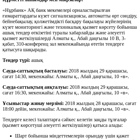
«Нұрбанк» АҚ банк мекемелері орналастырылған
ғимараттардағы күзет сигнализациясы, автоматты өрт сөндіру,
бейнебақылау, қолжетімдікті басқару бақылауы жүйелерінің
күзет мониторингі және техникалық қызмет көрсету бойынша
ашық тендер өткізетіні туралы хабарлайды және әлеуетті
қызмет жеткізушілерді Алматы қ., Абай даңғылы 10 В, 3-
қабат, 310-конференц зал мекенжайында өтетін тендерге
қатысуға шақырады.
Тендер түрі:
ашық
Сауда-саттықтың басталуы:
2018 жылдың 29 қарашасы,
сағат 14:30, мекенжайы: Алматы қ., Абай даңғылы, 10 «в».
Сауда-саттықтың аяқталуы:
2018 жылдың 29 қарашасы,
сағат 16:30, мекенжайы: Алматы қ., Абай даңғылы, 10 «в».
Ұсыныстар жинау мерзімі:
2018 жылдың 28 қарашасы, сағат
18:00 дейін, мекенжайы: Алматы қ., Абай даңғылы, 10 «в».
Тендерге келесі талаптарға сәйкес келетін заңды тұлғалар
(қызмет көрсетуші әлеуетті жеткізушілер) қатыса алады:
Шарт бойынша міндеттемелерін орындау үшін қажет