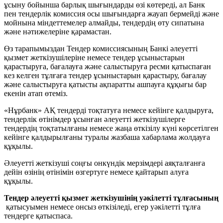
ұсыну бойынша барлық шығындарды өзі көтереді, ал Банк
пен тендерлік комиссия осы шығындарға жауап бермейді және
мойнына міндеттемелер алмайды, тендердің өту сипатына
және нәтижелеріне қарамастан.
Өз тарапымыздан Тендер комиссиясының Банкі әлеуетті
қызмет жеткізушілеріне немесе тендер ұсыныстарын
қарастыруға, бағалауға және салыстыруға ресми қатыспаған
кез келген тұлғаға тендер ұсыныстарын қарастыру, бағалау
және салыстыруға қатысты ақпаратты ашпауға құқығы бар
екенін атап өтеміз.
«Нұрбанк» АҚ тендерді тоқтатуға немесе кейінге қалдыруға,
тендерлік өтінімдер ұсынған әлеуетті жеткізушілерге
тендердің тоқтатылғаны немесе жаңа өткізілу күні көрсетілген
кейінге қалдырылғаны туралы жазбаша хабарлама жолдауға
құқылы.
Әлеуетті жеткізуші соңғы онкүндік мерзімдері аяқталғанға
дейін өзінің өтінімін өзгертуге немесе қайтарып алуға
құқылы.
Тендер әлеуетті қызмет жеткізушінің уәкілетті тұлғасының
қатысуымен немесе онсыз өткізіледі, егер уәкілетті тұлға
тендерге қатыспаса.