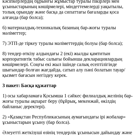
кәсіпкерлердің бұрынғы жұмыстар туралы пікірлері мен
ұсыныстарының көшірмелері, міндеттемелерді уақытылы,
толық орындау және басқа да сипаттағы бағаларды қоса
алғанда (бар болса);
6) материалдық-техникалық базаның бар-жоғы туралы
мәліметтер;
7) ЭТП-де тіркеу туралы мәліметтердің болуы (бар болса);
8) тендер өткізу алдындағы 2 (екі) жылды қамтитын
корпоративтік табыс салығы бойынша декларациялардың
көшірмелері. Соңғы екі жыл ішінде салық есептілігінде
шығындар болған жағдайда, сатып алу пәні болатын тауар/
қызмет бағасын негіздеу керек.
3 пакет: Басқа құжаттар
1) осы хабарламаға Қосымша 1 сәйкес филиалдық желінің бар-
жоғы туралы ақпарат беру (бұйрық, мекенжай, өкілдің
байланыс деректері).
2) «Қазақстан Республикасының аумағындағы ірі жобалар»
ұсыныстарын ұсыну (бар болса).
Әлеуетті жеткізуші өзінің тендерлік ұсынысын дайындау және