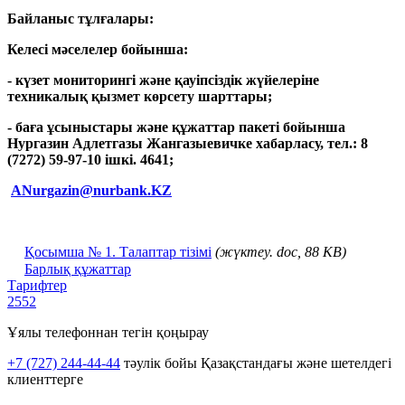
Байланыс тұлғалары:
Келесі мәселелер бойынша:
- күзет мониторингі және қауіпсіздік жүйелеріне
техникалық қызмет көрсету шарттары;
- баға ұсыныстары және құжаттар пакеті бойынша
Нургазин Адлетгазы Жангазыевичке хабарласу, тел.: 8
(7272) 59-97-10 ішкі. 4641;
ANurgazin@nurbank.KZ
Қосымша № 1.
Талаптар тізімі
(жүктеу. doc, 88 KB)
Барлық құжаттар
Тарифтер
2552
Ұялы телефоннан тегін қоңырау
+7 (727) 244-44-44
тәулік бойы Қазақстандағы және шетелдегі
клиенттерге