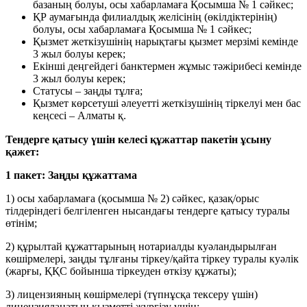
базаның болуы, осы хабарламаға Қосымша № 1 сәйкес;
ҚР аумағында филиалдық желісінің (өкілдіктерінің)
болуы, осы хабарламаға Қосымша № 1 сәйкес;
Қызмет жеткізушінің нарықтағы қызмет мерзімі кемінде
3 жыл болуы керек;
Екінші деңгейдегі банктермен жұмыс тәжірибесі кемінде
3 жыл болуы керек;
Статусы – заңды тұлға;
Қызмет көрсетуші әлеуетті жеткізушінің тіркелуі мен бас
кеңсесі – Алматы қ.
Тендерге қатысу үшін келесі құжаттар пакетін ұсыну
қажет:
1 пакет: Заңды құжаттама
1) осы хабарламаға (қосымша № 2) сәйкес, қазақ/орыс
тілдеріндегі белгіленген нысандағы тендерге қатысу туралы
өтінім;
2) құрылтай құжаттарының нотариалды куәландырылған
көшірмелері, заңды тұлғаны тіркеу/қайта тіркеу туралы куәлік
(жарғы, ҚҚС бойынша тіркеуден өткізу құжаты);
3) лицензияның көшірмелері (түпнұсқа тексеру үшін)
лицензияланатын қызметті жүргізу үшін;