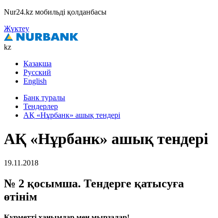
Nur24.kz мобильді қолданбасы
Жүктеу
kz
Қазақша
Русский
English
Банк туралы
Тендерлер
АҚ «Нұрбанк» ашық тендері
АҚ «Нұрбанк» ашық тендері
19.11.2018
№ 2 қосымша. Тендерге қатысуға
өтінім
Құрметті ханымдар мен мырзалар!