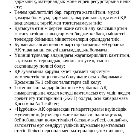
қаржылық, материалдық және еңбек ресурстарына иелік
ету;
Төлем қабілеттілігі бар, таратуға жатпайтын, мүлкі
қамауда болмауы, қаржылық-шаруашылық қызметі ҚР
заңнамалық тәртібімен тоқтатылмауы тиіс;
Қатысуға өтінім берген және сатып алу келісімшартын
жасасу кезінде салықтар мен бюджетке басқа міндетті
төлемдер бойынша міндеттемелерін орындауы тиіс;
Бұрын жасалған келісімшарттар бойынша «Нұрбанк»
АҚ тарапынан елеулі шағымдардың болмауы;
Үшінші тұлғалар алдындағы жауапкершілікті қамтитын,
ықтимал материалдық зиянды өтеуге қатысты
сақтандыру полисі болу;
ҚР аумағында қарулы күзет қызметі көрсетуге
мемлекеттік лицензиясы болу және осы хабарламаға
Қосымша № 1 сәйкес талаптарға сай келу;
Төтенше сигналдар бойынша «Нұрбанк» АҚ
ғимараттарына жедел келуді қамтамасыз ету үшін жедел
әрекет ету топтарының (ЖӘТ) болуы, осы хабарламаға
Қосымша № 1 сәйкес;
«Нұрбанк» АҚ орналасқан ғимараттардағы қауіпсіздік
жүйелерінің (күзет-өрт және дабыл сигнализациясы,
бейнебақылау, қолжетімдікті басқару жүйесі, сондай-ақ
автоматты өрт сөндіру) үздіксіз жұмысын қамтамасыз
ететін білікті персонал мен материалдық-техникалық