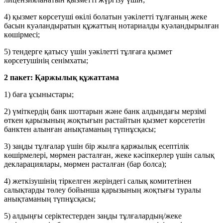
4) қызмет көрсетуші өкілі болатын уәкілетті тұлғаның жеке
басын куәландыратын құжаттың нотариалды куәландырылған
көшірмесі;
5) тендерге қатысу үшін уәкілетті тұлғаға қызмет
көрсетушінің сенімхаты;
2 пакет: Қаржылық құжаттама
1) баға ұсыныстары;
2) үміткердің банк шоттарын және банк алдындағы мерзімі
өткен қарызының жоқтығын растайтын қызмет көрсететін
банктен алынған анықтаманың түпнұсқасы;
3) заңды тұлғалар үшін бір жылға қаржылық есептілік
көшірмелері, мөрмен расталған, жеке кәсіпкерлер үшін салық
декларациялары, мөрмен расталған (бар болса);
4) жеткізушінің тіркелген жеріндегі салық комитетінен
салықтарды төлеу бойынша қарызының жоқтығы туралы
анықтаманың түпнұсқасы;
5) алдыңғы серіктестерден заңды тұлғалардың/жеке