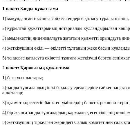
1 пакет: Заңды құжаттама
1) мақұлданған нысанға сәйкес тендерге қатысу туралы өтініш, 
2) құрылтай құжаттарының нотариалды куәландырылған көшірмеле
3) мемлекеттің лицензиялауға жататын қызметті орындауға лице
4) жеткізушінің өкілі — өкілетті тұлғаның жеке басын куәла
5) тендерге қатысуға өкілетті тұлғаға жеткізуші берген сенімхат
2 пакет: Қаржылық құжаттама
1) баға ұсыныстары;
2) заңды тұлғалардың ішкі бақылау ережелеріне сәйкес заңсыз
анкеталар;
3) қызмет көрсететін банктен үміткердің банктік реквизиттері
4) бір жылға заңды тұлғалардың қаржылық есептілігінің көшірм
5) жеткізушінің тіркелген жеріндегі Салық комитетінен салы