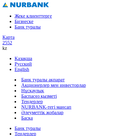
Жеке клиенттерге
Бизнеске
Банк туралы
Карта
2552
kz
Қазақша
Русский
English
Банк туралы ақпарат
Акционерлер мен инвесторлар
Нұсқаулық
Баспасөз қызметі
Тендерлер
NURBANK-тегі мансап
Әлеуметтік жобалар
Басқа
Банк туралы
Тендерлер