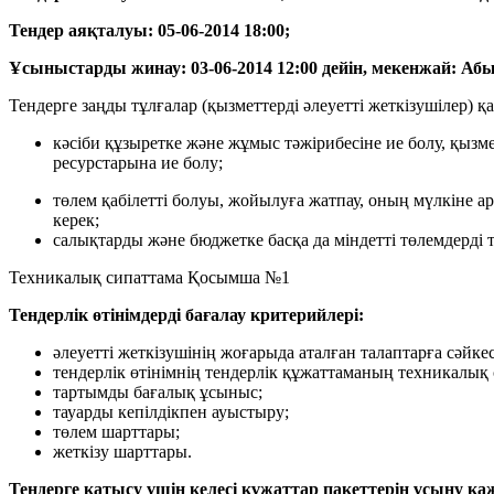
Тендер аяқталуы: 05-06-2014 18:00;
Ұсыныстарды жинау: 03-06-2014 12:00 дейін, мекенжай: Аб
Тендерге заңды тұлғалар (қызметтерді әлеуетті жеткізушілер) қа
кәсіби құзыретке және жұмыс тәжірибесіне ие болу, қызм
ресурстарына ие болу;
төлем қабілетті болуы, жойылуға жатпау, оның мүлкіне
керек;
салықтарды және бюджетке басқа да міндетті төлемдерді т
Техникалық сипаттама Қосымша №1
Тендерлік өтінімдерді бағалау критерийлері:
әлеуетті жеткізушінің жоғарыда аталған талаптарға сәйкест
тендерлік өтінімнің тендерлік құжаттаманың техникалық 
тартымды бағалық ұсыныс;
тауарды кепілдікпен ауыстыру;
төлем шарттары;
жеткізу шарттары.
Тендерге қатысу үшін келесі құжаттар пакеттерін ұсыну қа