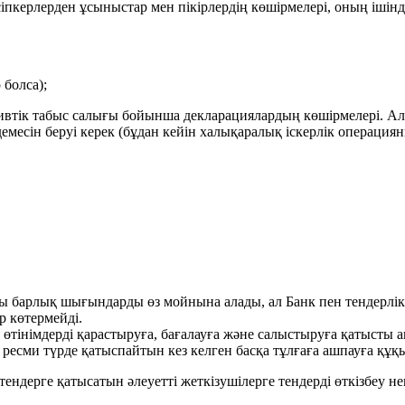
сіпкерлерден ұсыныстар мен пікірлердің көшірмелері, оның ішін
 болса);
ративтік табыс салығы бойынша декларациялардың көшірмелері.
емесін беруі керек (бұдан кейін халықаралық іскерлік операци
ы барлық шығындарды өз мойнына алады, ал Банк пен тендерлік 
р көтермейді.
өтінімдерді қарастыруға, бағалауға және салыстыруға қатысты ақ
 ресми түрде қатыспайтын кез келген басқа тұлғаға ашпауға құқы
ндерге қатысатын әлеуетті жеткізушілерге тендерді өткізбеу нем