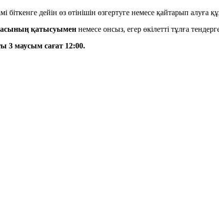
мі біткенге дейін өз өтінішін өзгертуге немесе қайтарып алуға қ
тұлғасының қатысуымен
немесе онсыз, егер өкілетті тұлға тендер
 3 маусым сағат 12:00.