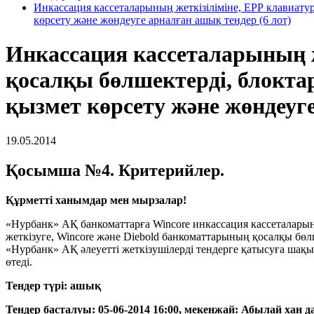
Инкассация кассеталарының жеткізіліміне, ЕРР клавиатур
көрсету және жөндеуге арналған ашық тендер (6 лот)
Инкассация кассеталарының же
қосалқы бөлшектерді, блокта
қызмет көрсету және жөндеуге
19.05.2014
Қосымша №4. Критерийлер.
Құрметті ханымдар мен мырзалар!
«Нурбанк» АҚ банкоматтарға Wincore инкассация кассеталарын
жеткізуге, Wincore және Diebold банкоматтарының қосалқы б
«Нурбанк» АҚ әлеуетті жеткізушілерді тендерге қатысуға шақ
өтеді.
Тендер түрі: ашық
Тендер басталуы: 05-06-2014 16:00, мекенжай: Абылай хан д