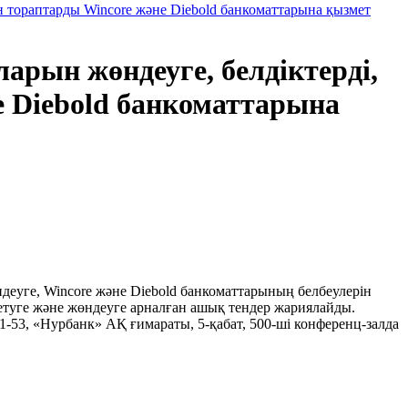
ен тораптарды Wincore және Diebold банкоматтарына қызмет
арын жөндеуге, белдіктерді,
е Diebold банкоматтарына
)
деуге, Wincore және Diebold банкоматтарының белбеулерін
етуге және жөндеуге арналған ашық тендер жариялайды.
1-53, «Нурбанк» АҚ ғимараты, 5-қабат, 500-ші конференц-залда