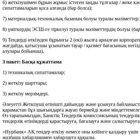
6) жеткізушімен бұрын жұмыс істеген заңды тұлғалар / жеке кә
сипаттамаларын қоса алғанда (бар болса);
7) материалдық-техникалық базаның болуы туралы мәліметтер;
8) үміткердің ЭСШ-ге тіркелуі туралы мәліметтердің болуы (бар
9) Тендерді өткізуден бұрынғы 2 (екі) жылға арналған корпо
жағдайда, қатысушы ұсынатын тауар / қызмет бағасының негізд
алулары бойынша).
3 пакет: Басқа құжаттама
1) техникалық сипаттамалар;
2) жеткізу шарттары;
3) жеткізу мерзімдері.
Әлеуетті Жеткізуші өтінішті дайындау және ұсынуға байланыст
қарамастан бұл шығындарға жауап бермейді және міндеттемеле
Өз тарапымыздан, Банктің Тендерлік комиссиясының тендерлік 
тендерлік өтінімдерді қарастыруға, бағалауға және салыстыруға
«Нурбанк» АҚ тендер өткізу немесе оны кейінге қалдыру үшін те
жазбаша хабарламамен хабарлауға құқылы.