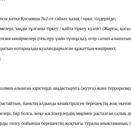
осы хатқа Қосымша №2-ге сәйкес қазақ / орыс тілдерінде;
рі, заңды тұлғаны тіркеу / қайта тіркеу куәлігі (Жарғы, қосыл
нзия көшірмелері (тексеру үшін түпнұсқа), егер сатып алынатын
ндыратын нотариалды куәландырылған құжаттың көшірмесі;
;
 жолмен алынған кірістерді заңдастыруға (жууға) және террори
н растайтын, банктің алдында кешіктірілген берешектің жоқ екен
елері, бар болса, жеке кәсіпкерлердің мөрімен расталған салық
қтарды төлеу бойынша берешектің жоқтығы туралы анықтаманың 