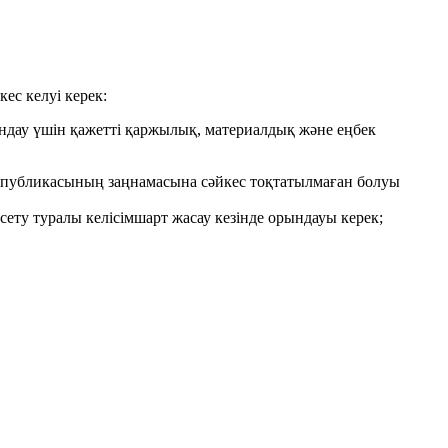
кес келуі керек:
рындау үшін қажетті қаржылық, материалдық және еңбек
еспубликасының заңнамасына сәйкес тоқтатылмаған болуы
сету туралы келісімшарт жасау кезінде орындауы керек;