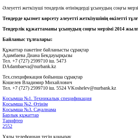
Әлеуетті жеткізуші тендерлік өтінімдерді ұсынудың соңғы мерзі
Тендерде қызмет көрсету әлеуетті жеткізушінің өкілетті 
Тендерлік құжаттаманы ұсынудың соңғы мерзімі 2014 жылғы
Байланыс тұлғалары:
Құжаттар пакетіне байланысты сұрақтар
Адамбаева Диана Бекдәуырқызы
Тел. +7 (727) 2599710 іш. 5473
DAdambaeva@nurbank.kz
Тех.спецификация бойынша сұрақтар
Кошелев Владимир Михайлович
Тел. +7 (727) 2599710 іш. 5524 VKoshelev@nurbank.kz
Қосымша №1. Техникалық спецификация
Қосымша №2. Өтінім
Қосымша №3. Сауалнама
Барлық құжаттар
Тарифтер
2552
Ұялы телефоннан тегін қоңырау