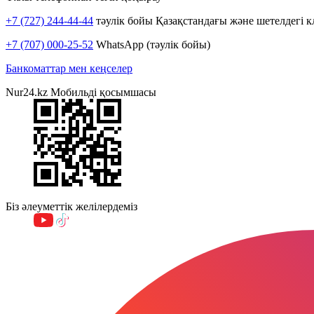
+7 (727) 244-44-44
тәулік бойы Қазақстандағы және шетелдегі к
+7 (707) 000-25-52
WhatsApp (тәулік бойы)
Банкоматтар мен кеңселер
Nur24.kz Мобильді қосымшасы
Біз әлеуметтік желілердеміз