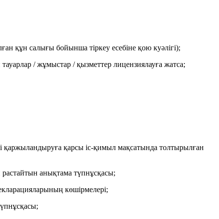
ған құн салығы бойынша тіркеу есебіне қою куәлігі);
 тауарлар / жұмыстар / қызметтер лицензиялауға жатса;
змді қаржыландыруға қарсы іс-қимыл мақсатында толтырылған
ін растайтын анықтама түпнұсқасы;
 декларацияларының көшірмелері;
түпнұсқасы;