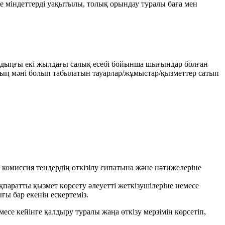
де міндеттерді уақытылы, толық орындау туралы баға мен
 Алдыңғы екі жылдағы салық есебі бойынша шығындар болған
яның мәні болып табылатын тауарлар/жұмыстар/қызметтер сатып
комиссия тендердің өткізілу сипатына және нәтижелеріне
паратты қызмет көрсету әлеуетті жеткізушілеріне немесе
ғы бар екенін ескертеміз.
есе кейінге қалдыру туралы жаңа өткізу мерзімін көрсетіп,