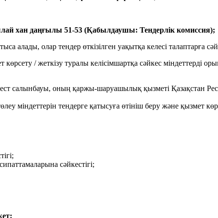
ылай хан даңғылы 51-53 (Қабылдаушы: Тендерлік комиссия);
тыса алады, олар тендер өткізілген уақытқа келесі талаптарға сәй
ет көрсету / жеткізу туралы келісімшартқа сәйкес міндеттерді о
 арест салынбауы, оның қаржы-шаруашылық қызметі Қазақстан Р
өлеу міндеттерін тендерге қатысуға өтініш беру және қызмет көр
ігі;
сипаттамаларына сәйкестігі;
жет: