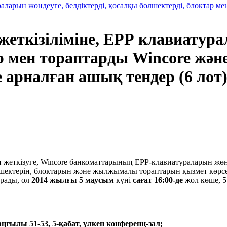
аларын жөндеуге, белдіктерді, қосалқы бөлшектерді, блоктар м
ткізіліміне, ЕРР клавиатурал
р мен тораптарды Wincore жән
 арналған ашық тендер (6 лот
 жеткізуге, Wincore банкоматтарының ЕРР-клавиатураларын жөн
өлшектерін, блоктарын және жылжымалы тораптарын қызмет көрс
ырады, ол
2014 жылғы 5 маусым
күні
сағат 16:00-де
жол көше, 5
аңғылы 51-53, 5-қабат, үлкен конференц-зал;