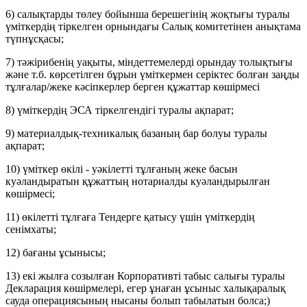
6) салықтарды төлеу бойынша берешегінің жоқтығы туралы
үміткердің тіркелген орнындағы Салық комитетінен анықтама
түпнұсқасы;
7) тәжірибенің уақыты, міндеттемелерді орындау толықтығы
жəне т.б. көрсетілген бұрын үміткермен серіктес болған заңды
тұлғалар/жеке кәсіпкерлер берген құжаттар көшірмесі
8) үміткердің ЭСА тіркелгендігі туралы ақпарат;
9) материалдық-техникалық базаның бар болуы туралы
ақпарат;
10) үміткер өкілі - уәкілетті тұлғаның жеке басын
куәландыратын құжаттың нотариалды куәландырылған
көшірмесі;
11) өкілетті тұлғаға Тендерге қатысу үшін үміткердің
сенімхаты;
12) бағаны ұсынысы;
13) екі жылға созылған Корпоративті табыс салығы туралы
Декларация көшірмелері, егер ұнаған ұсыныс халықаралық
сауда операциясының нысаны болып табылатын болса;)