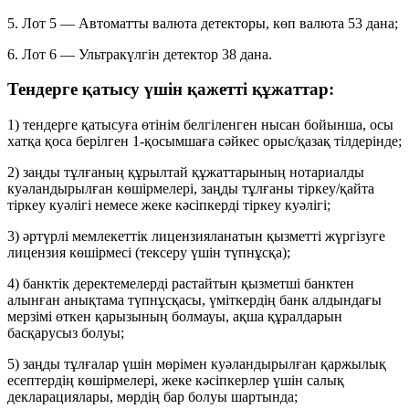
5. Лот 5 — Автоматты валюта детекторы, көп валюта 53 дана;
6. Лот 6 — Ультракүлгін детектор 38 дана.
Тендерге қатысу үшін қажетті құжаттар:
1) тендерге қатысуға өтінім белгіленген нысан бойынша, осы
хатқа қоса берілген 1-қосымшаға сәйкес орыс/қазақ тілдерінде;
2) заңды тұлғаның құрылтай құжаттарының нотариалды
куәландырылған көшірмелері, заңды тұлғаны тіркеу/қайта
тіркеу куәлігі немесе жеке кәсіпкерді тіркеу куәлігі;
3) әртүрлі мемлекеттік лицензияланатын қызметті жүргізуге
лицензия көшірмесі (тексеру үшін түпнұсқа);
4) банктік деректемелерді растайтын қызметші банктен
алынған анықтама түпнұсқасы, үміткердің банк алдындағы
мерзімі өткен қарызының болмауы, ақша құралдарын
басқарусыз болуы;
5) заңды тұлғалар үшін мөрімен куәландырылған қаржылық
есептердің көшірмелері, жеке кәсіпкерлер үшін салық
декларациялары, мөрдің бар болуы шартында;