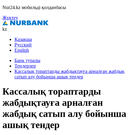
Nur24.kz мобильді қолданбасы
Жүктеу
kz
Қазақша
Русский
English
Банк туралы
Тендерлер
Кассалық тораптарды жабдықтауға арналған жабдық
сатып алу бойынша ашық тендер
Кассалық тораптарды
жабдықтауға арналған
жабдық сатып алу бойынша
ашық тендер