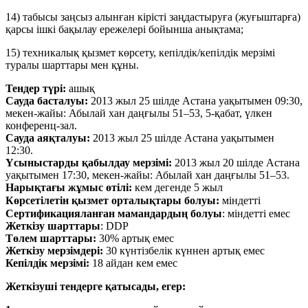
14) табысы заңсыз алынған кірісті заңдастыруға (жуғыштарға)
қарсы ішкі бақылау ережелері бойынша анықтама;
15) техникалық қызмет көрсету, кепілдік/кепілдік мерзімі
туралы шарттары мен құны.
Тендер түрі:
ашық
Сауда басталуы:
2013 жыл 25 шілде Астана уақытымен 09:30,
мекен-жайы: Абылай хан даңғылы 51–53, 5-қабат, үлкен
конференц-зал.
Сауда аяқталуы:
2013 жыл 25 шілде Астана уақытымен
12:30.
Үсыныстарды қабылдау мерзімі:
2013 жыл 20 шілде Астана
уақытымен 17:30, мекен-жайы: Абылай хан даңғылы 51–53.
Нарықтағы жұмыс өтілі:
кем дегенде 5 жыл
Көрсетілетін қызмет орталықтары болуы:
міндетті
Сертификацияланған мамандардың болуы
: міндетті емес
Жеткізу шарттары
: DDP
Төлем шарттары:
30% артық емес
Жеткізу мерзімдері:
30 күнтізбелік күннен артық емес
Кепілдік мерзімі:
18 айдан кем емес
Жеткізуші тендерге қатысады, егер: