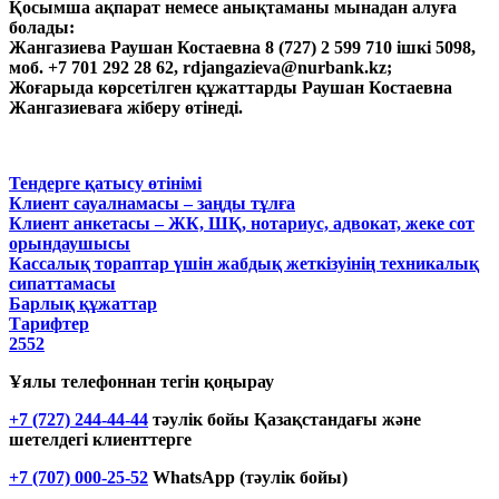
Қосымша ақпарат немесе анықтаманы мынадан алуға
болады:
Жангазиева Раушан Костаевна 8 (727) 2 599 710 ішкі 5098,
моб. +7 701 292 28 62, rdjangazieva@nurbank.kz;
Жоғарыда көрсетілген құжаттарды Раушан Костаевна
Жангазиеваға жіберу өтінеді.
Тендерге қатысу өтінімі
Клиент сауалнамасы – заңды тұлға
Клиент анкетасы – ЖК, ШҚ, нотариус, адвокат, жеке сот
орындаушысы
Кассалық тораптар үшін жабдық жеткізуінің техникалық
сипаттамасы
Барлық құжаттар
Тарифтер
2552
Ұялы телефоннан тегін қоңырау
+7 (727) 244-44-44
тәулік бойы Қазақстандағы және
шетелдегі клиенттерге
+7 (707) 000-25-52
WhatsApp (тәулік бойы)