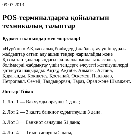
09.07.2013
POS-терминалдарға қойылатын
техникалық талаптар
Құрметті ханымдар мен мырзалар
!
«Нұрбанк» АҚ кассалық бөлімдерді жабдықтау үшін құрал-
жабдықтар сатып алу ашық тендер жариялайды жəне
Қазақстан қалаларындағы филиалдарындағы кассалық
бөлімдерді жабдықтау үшін тендерге әлеуетті жеткізушілерді
қатысуға шақырады: Ақтау, Ақтөбе, Алматы, Астана,
Қарағанды, Көкшетау, Қостанай, Өскемен, Павлодар,
Петропавл, Семей, Талдықорған, Тараз, Орал және Шымкент.
Лоттар Тізімі:
1. Лот 1 — Вакуумды ораушы 1 дана;
2. Лот 2 — 3 қалта банкнот сұрыптауыш 3 дана;
3. Лот 3 — Банкнот санаушы 51 дана;
4. Лот 4 — Тиын санаушы 5 дана;