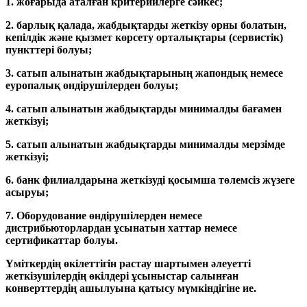
1. жоғарыда аталған критерийлерге сәйкес;
2. барлық қалада, жабдықтарды жеткізу орны болатын,
кепілдік және қызмет көрсету орталықтары (сервистік)
пункттері болуы;
3. сатып алынатын жабдықтарының жапондық немесе
еуропалық өндірушілерден болуы;
4. сатып алынатын жабдықтарды минималды бағамен
жеткізуі;
5. сатып алынатын жабдықтарды минималды мерзімде
жеткізуі;
6. банк филиалдарына жеткізуді қосымша төлемсіз жүзеге
асыруы;
7. Оборудование өндірушілерден немесе
дистрибьюторлардан ұсынатын хаттар немесе
сертификаттар болуы.
Үміткердің өкілеттігін растау шартымен әлеуетті
жеткізушілердің өкілдері ұсыныстар салынған
конверттердің ашылуына қатысу мүмкіндігіне ие.