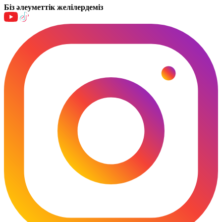
Біз әлеуметтік желілердеміз