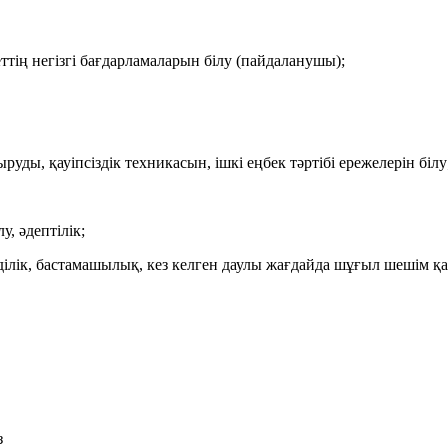
ттің негізгі бағдарламаларын білу (пайдаланушы);
уды, қауіпсіздік техникасын, ішкі еңбек тәртібі ережелерін білу
у, әдептілік;
мділік, бастамашылық, кез келген даулы жағдайда шұғыл шешім қа
з