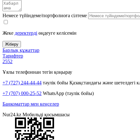
Немесе түйіндеме/портфолиоға сілтеме
Жеке
деректерді
өңдеуге келісемін
Барлық құжаттар
Тарифтер
2552
Ұялы телефоннан тегін қоңырау
+7 (727) 244-44-44
тәулік бойы Қазақстандағы және шетелдегі к
+7 (707) 000-25-52
WhatsApp (тәулік бойы)
Банкоматтар мен кеңселер
Nur24.kz Мобильді қосымшасы