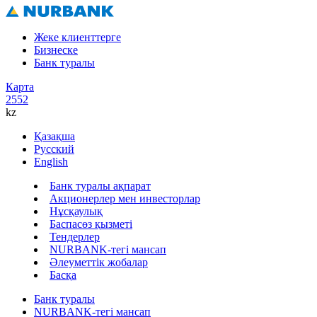
Жеке клиенттерге
Бизнеске
Банк туралы
Карта
2552
kz
Қазақша
Русский
English
Банк туралы ақпарат
Акционерлер мен инвесторлар
Нұсқаулық
Баспасөз қызметі
Тендерлер
NURBANK-тегі мансап
Әлеуметтік жобалар
Басқа
Банк туралы
NURBANK-тегі мансап