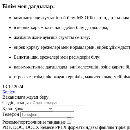
Білім мен дағдылар:
компьютерде жұмыс істей білу, MS Office стандартты паке
іскерлік қарым-қатынас әдебін білу дағдылары;
жазбаша және ауызша сауатты сөйлеу;
еңбек қорғау ережелері мен нормаларын, еңбек ұйымдастыр
Банктің ішкі ережелері мен рәсімдерін білу;
қарым-қатынас дағдылары, әңгімелесушіні өзіне қарата біл
стресске төзімділік, жауапкершілік, мақсаттылық, мейірі
13.12.2024
Бөлісу
Вакансияға жауап беру
Сіздің атыңыз
Қала
Телефон
Резюме/портфолионы таңдаңыз
PDF, DOC, DOCX немесе PPTX форматындағы файлды тіркеңі