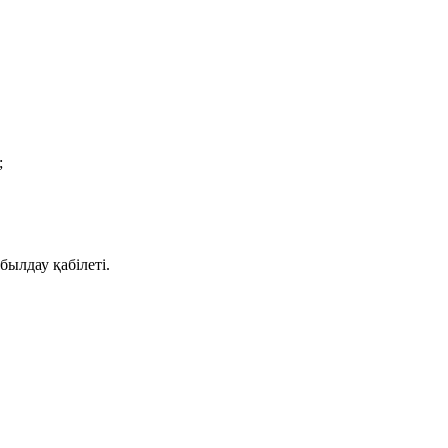
;
былдау қабілеті.