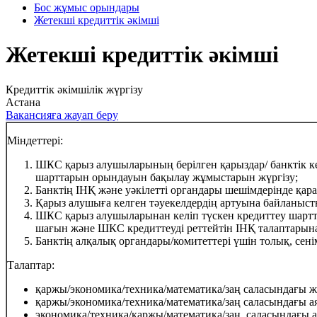
Бос жұмыс орындары
Жетекші кредиттік әкімші
Жетекші кредиттік әкімші
Кредиттік әкімшілік жүргізу
Астана
Вакансияға жауап беру
Міндеттері:
ШКС қарыз алушыларының берілген қарыздар/ банктік ке
шарттарын орындауын бақылау жұмыстарын жүргізу;
Банктің ІНҚ және уәкілетті органдары шешімдерінде қар
Қарыз алушыға келген тәуекелдердің артуына байланысты
ШКС қарыз алушыларынан келіп түскен кредиттеу шартта
шағын және ШКС кредиттеуді реттейтін ІНҚ талаптарына 
Банктің алқалық органдары/комитеттері үшін толық, сен
Талаптар:
қаржы/экономика/техника/математика/заң саласындағы жо
қаржы/экономика/техника/математика/заң саласындағы ая
экономика/техника/қаржы/математика/заң саласындағы ар