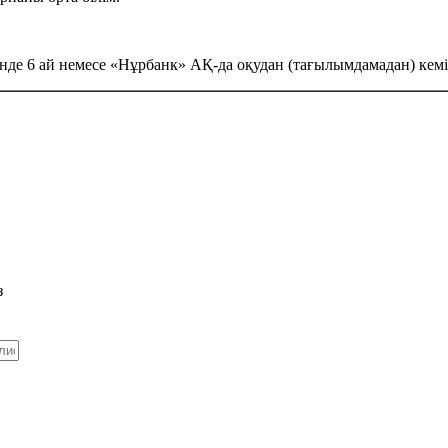
 6 ай немесе «Нұрбанк» АҚ-да оқудан (тағылымдамадан) кемінде
з