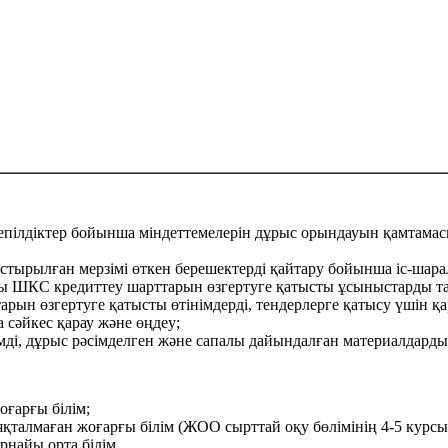
пілдіктер бойынша міндеттемелерін дұрыс орындауын қамтамасы
астырылған мерзімі өткен берешектерді қайтару бойынша іс-шара
 ШКС кредиттеу шарттарын өзгертуге қатысты ұсыныстарды талд
рын өзгертуге қатысты өтінімдерді, тендерлерге қатысу үшін қ
сәйкес қарау және өңдеу;
імді, дұрыс рәсімделген және сапалы дайындалған материалдарды
ғарғы білім;
қталмаған жоғарғы білім (ЖОО сырттай оқу бөлімінің 4-5 курсы
найы орта білім.