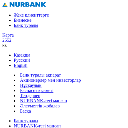
Жеке клиенттерге
Бизнеске
Банк туралы
Карта
2552
kz
Қазақша
Русский
English
Банк туралы ақпарат
Акционерлер мен инвесторлар
Нұсқаулық
Баспасөз қызметі
Тендерлер
NURBANK-тегі мансап
Әлеуметтік жобалар
Басқа
Банк туралы
NURBANK-тегі мансап