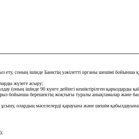
з ету, соның ішінде Банктің уәкілетті органы шешімі бойынша
ларды жүзеге асыру;
ау (оның ішінде 90 күнге дейінгі кешіктірілген қарыздарды қа
арыз бойынша берешектің жоқтығы туралы анықтамалар және бас
 ұсыну, олардың мәселелерді қарауына және шешім қабылдауына 
);