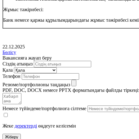
Жұмыс тәжірибесі:
Банк немесе қаржы құрылымдарындағы жұмыс тәжірибесі кемінде
22.12.2025
Бөлісу
Вакансияға жауап беру
Сіздің атыңыз
Қала
Телефон
Резюме/портфолионы таңдаңыз
PDF, DOC, DOCX немесе PPTX форматындағы файлды тіркеңі
Немесе түйіндеме/портфолиоға сілтеме
Жеке
деректерді
өңдеуге келісемін