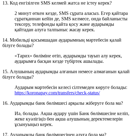
13. Код енгізілген SMS келмей жатса не істеу керек?
2 минут өткен кезде, SMS сұрата аласыз. Егер қайтара
сұратқаннан кейін де, SMS келмесе, онда байланысты
тексеру, телефонды қайта қосу және аударымды
қайтадан алуға талпыныс жасау керек.
14. Мобильді қосымшадан аударымның мәртебесін қалай
білуге болады?
«Тарих» бөліміне өтіп, аударымды тауып алу керек,
аударымға басқан кезде түбіртек ашылады.
15. Алушының аударымды алғанын немесе алмағанын қалай
білуге болады?
Аударым мәртебесін келесі сілтемеден көруге болады:
https
://koronapay.com/transfers/check-status
/
16. Аударымды банк бөлімшесі арқылы жіберуге бола ма?
Иә, болады. Ақша аудару үшін Банк бөлімшесіне келіп,
жеке куәлігіңіз бен ақша алушының деректемелерін
ұсынуыңыз керек.
17. Аударымды банк бөлімшесінен алуға бола ма?