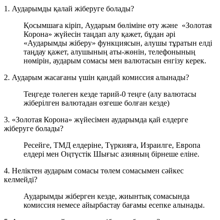
1. Аударымды қалай жіберуге болады?
Қосымшаға кіріп, Аударым бөліміне өту және «Золотая
Корона» жүйесін таңдап алу қажет, бұдан әрі
«Аударымды жіберу» функциясын, алушы тұратын елді
таңдау қажет, алушының аты-жөнін, телефонының
нөмірін, аударым сомасы мен валютасын енгізу керек.
2. Аударым жасағаны үшін қандай комиссия алынады?
Теңгеде төлеген кезде тарий-0 теңге (алу валютасы
жіберілген валютадан өзгеше болған кезде)
3. «Золотая Корона» жүйесімен аударымда қай елдерге
жіберуге болады?
Ресейге, ТМД елдеріне, Түркияға, Израилге, Европа
елдері мен Оңтүстік Шығыс азияның бірнеше еліне.
4. Неліктен аударым сомасы төлем сомасымен сәйкес
келмейді?
Аударымды жіберген кезде, жиынтық сомасында
комиссия немесе айырбастау бағамы есепке алынады.