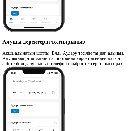
Алушы деректерін толтырыңыз
Ақша алынатын шотты, Елді, Аудару тәсілін таңдап алыңыз.
Алушының аты-жөнін паспортында көрсетілгендей латын
әріптерінде, алушының телефон нөмірін тексеріп шығыңыз