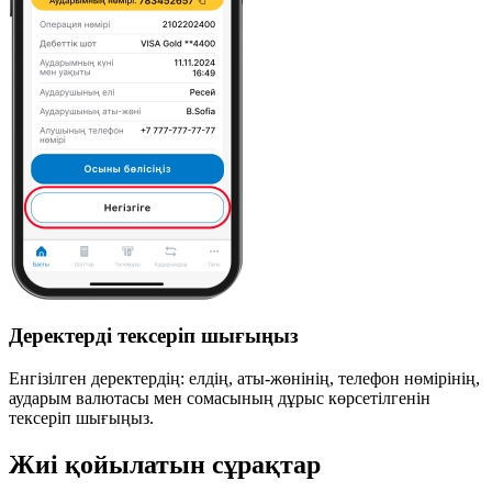
Деректерді тексеріп шығыңыз
Енгізілген деректердің: елдің, аты-жөнінің, телефон нөмірінің,
аударым валютасы мен сомасының дұрыс көрсетілгенін
тексеріп шығыңыз.
Жиі қойылатын сұрақтар