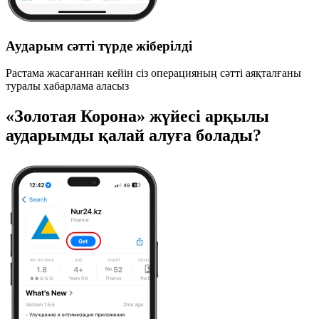
Аударым сәтті түрде жіберілді
Растама жасағаннан кейін сіз операцияның сәтті аяқталғаны
туралы хабарлама аласыз
«Золотая Корона» жүйесі арқылы
аударымды қалай алуға болады?