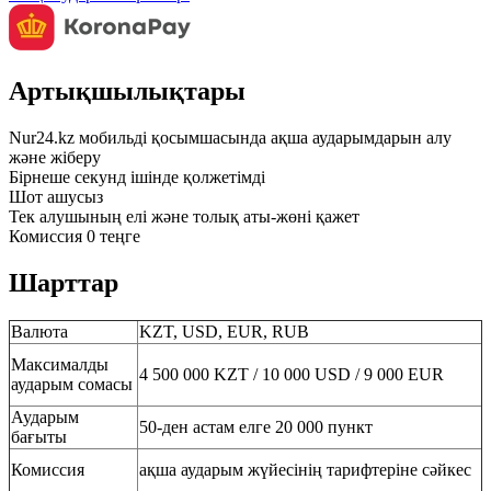
Артықшылықтары
Nur24.kz мобильді қосымшасында ақша аударымдарын алу
және жіберу
Бірнеше секунд ішінде қолжетімді
Шот ашусыз
Тек алушының елі және толық аты-жөні қажет
Комиссия 0 теңге
Шарттар
Валюта
KZT, USD, EUR, RUB
Максималды
4 500 000 KZT / 10 000 USD / 9 000 EUR
аударым сомасы
Аударым
50-ден астам елге 20 000 пункт
бағыты
Комиссия
ақша аударым жүйесінің тарифтеріне сәйкес