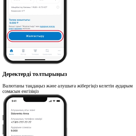
Деректерді толтырыңыз
Валютаны таңдаңыз және алушыға жібергіңіз келетін аударым
сомасын енгізіңіз