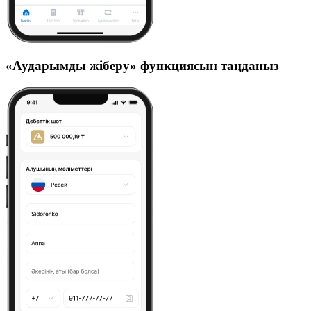
«Аударымды жіберу» функциясын таңданыз