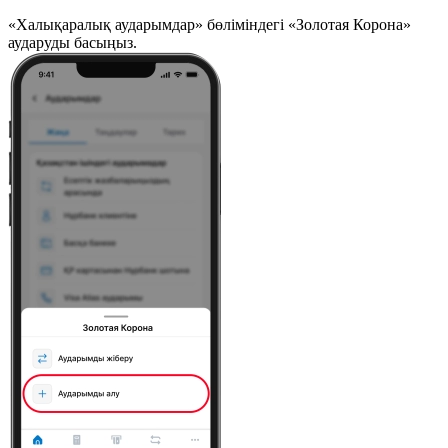
«Халықаралық аударымдар» бөліміндегі «Золотая Корона»
аударуды басыңыз.