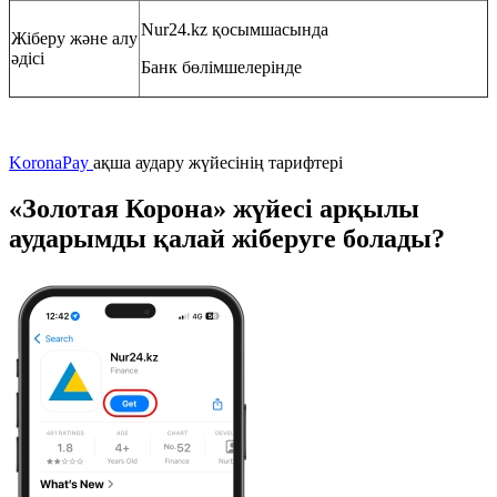
Nur24.kz қосымшасында
Жіберу және алу
әдісі
Банк бөлімшелерінде
KoronaPay
ақша аудару жүйесінің тарифтері
«Золотая Корона» жүйесі арқылы
аударымды қалай жіберуге болады?