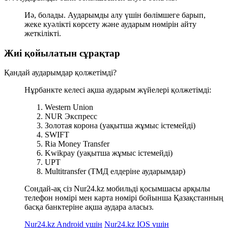
Иә, болады. Аударымды алу үшін бөлімшеге барып,
жеке куәлікті көрсету және аударым нөмірін айту
жеткілікті.
Жиі қойылатын сұрақтар
Қандай аударымдар қолжетімді?
Нұрбанкте келесі ақша аударым жүйелері қолжетімді:
Western Union
NUR Экспресс
Золотая корона (уақытша жұмыс істемейді)
SWIFT
Ria Money Transfer
Kwikpay (уақытша жұмыс істемейді)
UPT
Multitransfer (ТМД елдеріне аударымдар)
Сондай-ақ сіз Nur24.kz мобильді қосымшасы арқылы
телефон нөмірі мен карта нөмірі бойынша Қазақстанның
басқа банктеріне ақша аудара аласыз.
Nur24.kz Android үшін
Nur24.kz IOS үшін