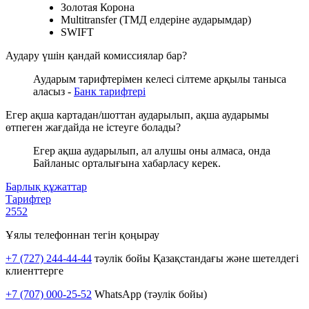
Золотая Корона
Multitransfer (ТМД елдеріне аударымдар)
SWIFT
Аудару үшін қандай комиссиялар бар?
Аударым тарифтерімен келесі сілтеме арқылы таныса
аласыз -
Банк тарифтері
Егер ақша картадан/шоттан аударылып, ақша аударымы
өтпеген жағдайда не істеуге болады?
Егер ақша аударылып, ал алушы оны алмаса, онда
Байланыс орталығына хабарласу керек.
Барлық құжаттар
Тарифтер
2552
Ұялы телефоннан тегін қоңырау
+7 (727) 244-44-44
тәулік бойы Қазақстандағы және шетелдегі
клиенттерге
+7 (707) 000-25-52
WhatsApp (тәулік бойы)