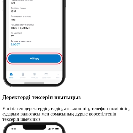
Деректерді тексеріп шығыңыз
Енгізілген деректердің: елдің, аты-жөнінің, телефон нөмірінің,
аударым валютасы мен сомасының дұрыс көрсетілгенін
тексеріп шығыңыз.