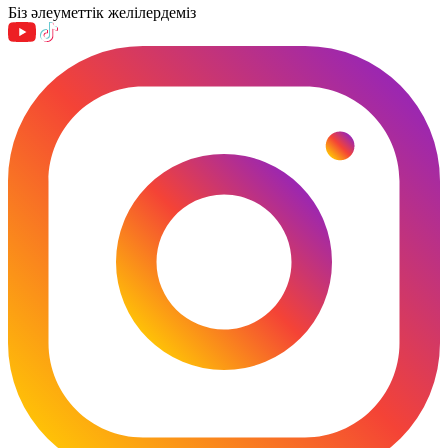
Біз әлеуметтік желілердеміз