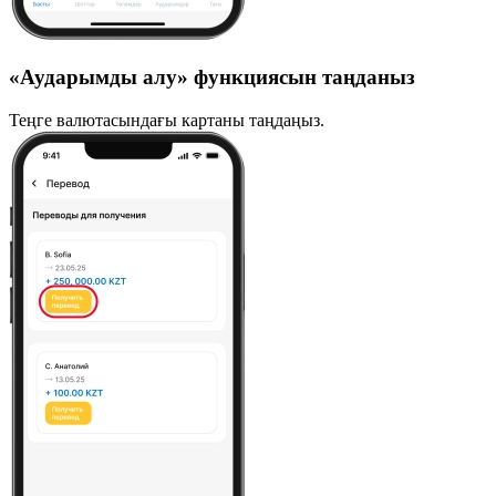
«Аударымды алу» функциясын таңданыз
Теңге валютасындағы картаны таңдаңыз.