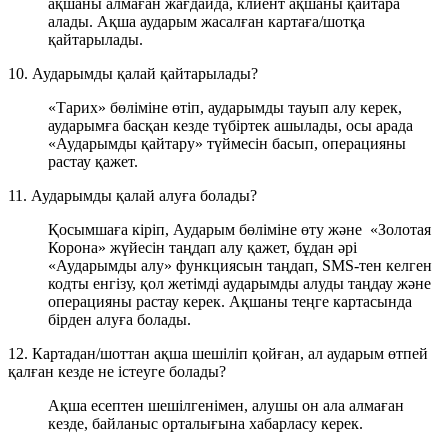
ақшаны алмаған жағдайда, клиент ақшаны қайтара
алады. Ақша аударым жасалған картаға/шотқа
қайтарылады.
10. Аударымды қалай қайтарылады?
«Тарих» бөліміне өтіп, аударымды тауып алу керек,
аударымға басқан кезде түбіртек ашылады, осы арада
«Аударымды қайтару» түймесін басып, операцияны
растау қажет.
11. Аударымды қалай алуға болады?
Қосымшаға кіріп, Аударым бөліміне өту және «Золотая
Корона» жүйесін таңдап алу қажет, бұдан әрі
«Аударымды алу» функциясын таңдап, SMS-тен келген
кодты енгізу, қол жетімді аударымды алуды таңдау және
операцияны растау керек. Ақшаны теңге картасында
бірден алуға болады.
12. Картадан/шоттан ақша шешіліп қойған, ал аударым өтпей
қалған кезде не істеуге болады?
Ақша есептен шешілгенімен, алушы он ала алмаған
кезде, байланыс орталығына хабарласу керек.