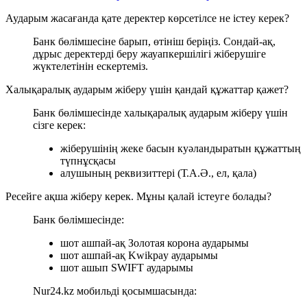
Аударым жасағанда қате деректер көрсетілсе не істеу керек?
Банк бөлімшесіне барып, өтініш беріңіз. Сондай-ақ,
дұрыс деректерді беру жауапкершілігі жіберушіге
жүктелетінін ескертеміз.
Халықаралық аударым жіберу үшін қандай құжаттар қажет?
Банк бөлімшесінде халықаралық аударым жіберу үшін
сізге керек:
жіберушінің жеке басын куәландыратын құжаттың
түпнұсқасы
алушының реквизиттері (Т.А.Ә., ел, қала)
Ресейге ақша жіберу керек. Мұны қалай істеуге болады?
Банк бөлімшесінде:
шот ашпай-ақ Золотая корона аударымы
шот ашпай-ақ Kwikpay аударымы
шот ашып SWIFT аударымы
Nur24.kz мобильді қосымшасында: