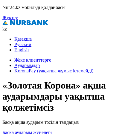
Nur24.kz мобильді қолданбасы
Жүктеу
kz
Қазақша
Русский
English
Жеке клиенттерге
Аударымдар
KoronaPay (уақытша жұмыс істемейді)
«Золотая Корона» ақша
аударымдары уақытша
қолжетімсіз
Басқа ақша аударым тәсілін таңдаңыз
Басқа аударым жүйелері