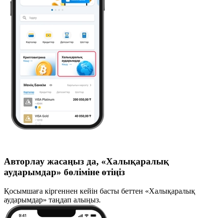
Авторлау жасаңыз да, «Халықаралық
аударымдар» бөліміне өтіңіз
Қосымшаға кіргеннен кейін басты беттен «Халықаралық
аударымдар» таңдап алыңыз.