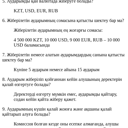
5. Аударымды қай валютада жіберуге болады?
KZT, USD, EUR, RUB
6. Жіберілетін аударымның сомасына қатысты шектеу бар ма?
Жіберілетін аударымның ең жоғарғы сомасы:
4 500 000 KZT, 10 000 USD, 9 000 EUR, RUB – 10 000
USD баламасында
7. Жіберілетін немесе алатын аударымдардың санына қатысты
шектеу бар ма?
Күніне 5 аударым немесе айына 15 аударым
8. Аударым жіберіліп қойғаннан кейін алушының деректерін
қалай өзгертуге болады?
Деректерді өзгерту мүмкін емес, аударымды қайтару,
содан кейін қайта жіберу қажет.
9. Аударымның күшін қалай жоюға және ақшаны қалай
қайтарып алуға болады?
Комиссия болған кезде оны есепке алмағанда, алушы