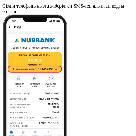
Сіздің телефоныңызға жіберілген SMS-тен алынған кодты
енгізіңіз