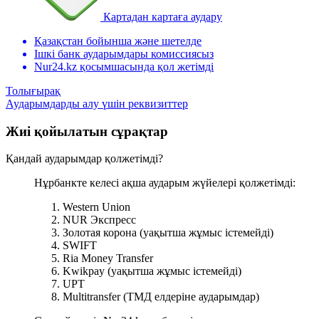
Картадан картаға аудару
Қазақстан бойынша және шетелде
Ішкі банк аударымдары комиссиясыз
Nur24.kz қосымшасында қол жетімді
Толығырақ
Аударымдарды алу үшін реквизиттер
Жиі қойылатын сұрақтар
Қандай аударымдар қолжетімді?
Нұрбанкте келесі ақша аударым жүйелері қолжетімді:
Western Union
NUR Экспресс
Золотая корона (уақытша жұмыс істемейді)
SWIFT
Ria Money Transfer
Kwikpay (уақытша жұмыс істемейді)
UPT
Multitransfer (ТМД елдеріне аударымдар)