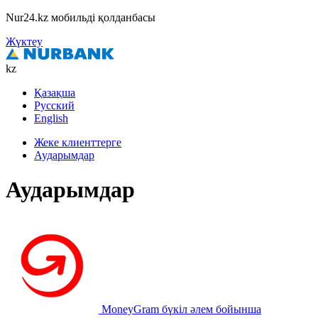
Nur24.kz мобильді қолданбасы
Жүктеу
kz
Қазақша
Русский
English
Жеке клиенттерге
Аударымдар
Аударымдар
MoneyGram
бүкіл әлем бойынша