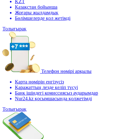
KZT
Қазақстан бойынша
Жоғары жылдамдық
Бөлімшелерде қол жетімді
Толығырақ
Телефон нөмірі арқылы
Карта нөмірін енгізусіз
Қаражаттың лезде келіп түсуі
Банк ішіндегі комиссиясыз аударымдар
Nur24.kz қосымшасында қолжетімді
Толығырақ