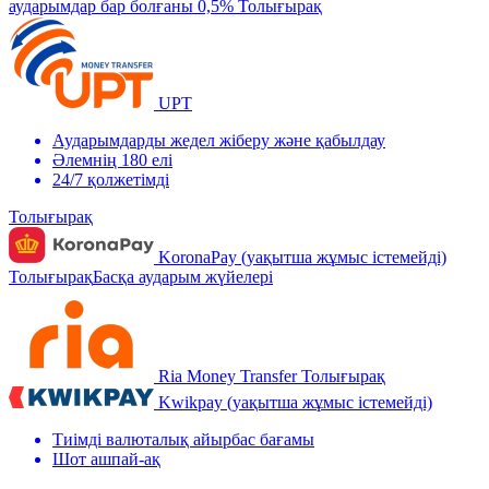
аударымдар бар болғаны 0,5%
Толығырақ
UPT
Аударымдарды жедел жіберу және қабылдау
Әлемнің 180 елі
24/7 қолжетімді
Толығырақ
KoronaPay (уақытша жұмыс істемейді)
Толығырақ
Басқа аударым жүйелері
Ria Money Transfer
Толығырақ
Kwikpay (уақытша жұмыс істемейді)
Тиімді валюталық айырбас бағамы
Шот ашпай-ақ