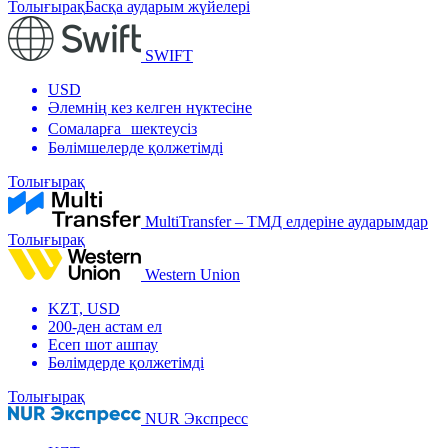
Толығырақ
Басқа аударым жүйелері
SWIFT
USD
Әлемнің кез келген нүктесіне
Сомаларға шектеусіз
Бөлімшелерде қолжетімді
Толығырақ
MultiTransfer – ТМД елдеріне аударымдар
Толығырақ
Western Union
KZT, USD
200-ден астам ел
Есеп шот ашпау
Бөлімдерде қолжетімді
Толығырақ
NUR Экспресс