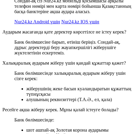
Сондай-ақ сіз Nur24.kz мобильді қосымшасы арқылы
телефон нөмірі мен карта нөмірі бойынша Қазақстанның
басқа банктеріне ақша аудара аласыз.
Nur24.kz Android үшін
Nur24.kz IOS үшін
Аударым жасағанда қате деректер көрсетілсе не істеу керек?
Банк бөлімшесіне барып, өтініш беріңіз. Сондай-ақ,
дұрыс деректерді беру жауапкершілігі жіберушіге
жүктелетінін ескертеміз.
Халықаралық аударым жіберу үшін қандай құжаттар қажет?
Банк бөлімшесінде халықаралық аударым жіберу үшін
сізге керек:
жіберушінің жеке басын куәландыратын құжаттың
түпнұсқасы
алушының реквизиттері (Т.А.Ә., ел, қала)
Ресейге ақша жіберу керек. Мұны қалай істеуге болады?
Банк бөлімшесінде:
шот ашпай-ақ Золотая корона аударымы