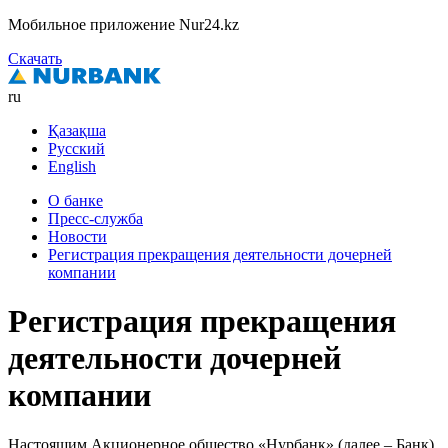
Мобильное приложение Nur24.kz
Скачать
ru
Қазақша
Русский
English
О банке
Пресс-служба
Новости
Регистрация прекращения деятельности дочерней
компании
Регистрация прекращения
деятельности дочерней
компании
Настоящим Акционерное общество «Нурбанк» (далее – Банк)