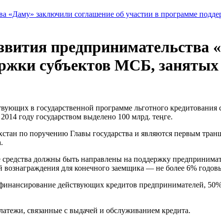
а «Даму» заключили соглашение об участии в программе подде
звития предпринимательства 
ержки субъектов МСБ, заняты
ствующих в государственной программе льготного кредитования 
014 году государством выделено 100 млрд. теңге.
стан по поручению Главы государства и являются первым транше
.
е средства должны быть направлены на поддержку предпринима
 вознаграждения для конечного заемщика — не более 6% годов
рефинансирование действующих кредитов предпринимателей, 50%
латежи, связанные с выдачей и обслуживанием кредита.