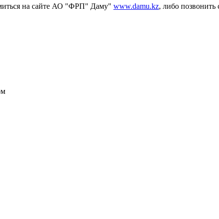
миться на сайте АО "ФРП" Даму"
www.damu.kz
, либо позвонить
ом