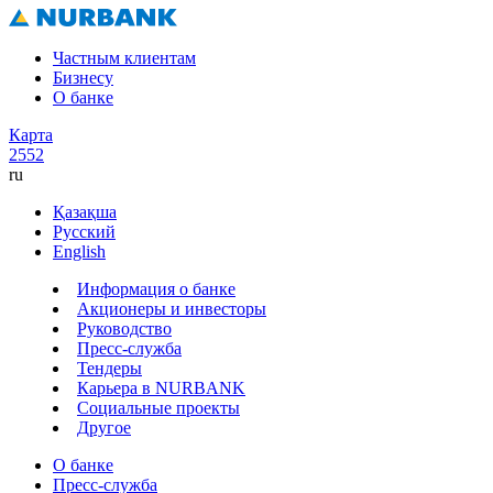
Частным клиентам
Бизнесу
О банке
Карта
2552
ru
Қазақша
Русский
English
Информация о банке
Акционеры и инвесторы
Руководство
Пресс-служба
Тендеры
Карьера в NURBANK
Социальные проекты
Другое
О банке
Пресс-служба