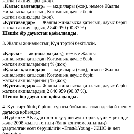
жатқан акциялары (жоқ).
«Қалыс қалғандар»
— акциялары (жоқ), немесе Жалпы
жиналысқа қатысып, Қоғамның дауыс беріп
жатқан акциялары (жоқ).
«Құптағандар»
— Жалпы жиналысқа қатысып, дауыс беріп
жатқан акциялардың 2 840 959 (90,87 %).
Шешім бір дауыстан қабылданды.
3. Жалпы жиналыстың Күн тәртібі бекітілсін.
«Қарсы»
— акциялары (жоқ), немесе Жалпы
жиналысқа қатысқан Қоғамның дауыс беріп
жатқан акцияларының % (жоқ).
«Қалыс қалғандар»
— акциялары (жоқ), немесе Жалпы
жиналысқа қатысқан Қоғамның дауыс беріп
жатқан акцияларының % (жоқ).
«Құптағандар»
— Жалпы жиналысқа қатысып, дауыс беріп
жатқан акциялардың 2 840 959 (90,87 %).
Шешім бір дауыстан қабылданды.
4. Күн тәртібінің бірінші сұрағы бойынша төмендегідей шешім
дауысқа қойылды:
«Нұрбанк» АҚ аудитін өткізу үшін аудиторлық ұйым ретінде
және 2008 жылға топтың (банк конгломератының)
ұзартылған есеп берушілігін «Ernst&Young» ЖШС-ін деп
бекітсін«.