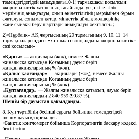
төмендегідегідей мазмұндағы10-1) тармақшасы қосылсын:
«корпоративтік хатшының тағайындалуы, өкілеттілік
мерзімінің анықталуы, оның өкілеттілігінің мерзімінен бұрын
аяқталуы, сонымен қатар, міндеттік айлық мөлшерінің
және сыйақы беру шарттары анықталуы бекітілсін»;
2)«Нұрбанк» АҚ жарғысының 20 тармағының 9, 10, 11, 14
тармақшаларындағы «хатшы» сөзінің алдына «корпоративтік»
сөзі қосылсын«.
«Қарсы»
— акциялары (жоқ), немесе Жалпы
жиналысқа қатысқан Қоғамның дауыс беріп
жатқан акцияларының % (жоқ).
«Қалыс қалғандар»
— акциялары (жоқ), немесе Жалпы
жиналысқа қатысқан Қоғамның дауыс беріп
жатқан акцияларының % (жоқ).
«Құптағандар»
— Жалпы жиналысқа қатысып, дауыс беріп
жатқан акциялардың 2 840 959 (90,87 %).
Шешім бір дауыстан қабылданды.
8. Күн тәртібінің бесінші сұрағы бойынша төмендегідей
шешім дауысқа қойылды:
«Банктік конгломерат бойынша Корпоративтік басқару кодексі
бекітілсін».