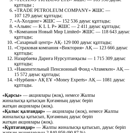
құптады ;
«TRADE PETROLEUM COMPANY» ЖШС —
107 129 дауыс құптады;
«А-Холдинг» ЖШС — 152 536 дауыс құптады;
«Альянс — K L L P» ЖШС — 2 411 дауыс құптады;
«Компания Новый Мир Limited» ЖШС — 118 643 дауыс
құптады;
«Сахарный центр» АҚ- 129 000 дауыс құптады;
«Страховая компания «Виктория» АҚ — 123 666 дауыс
құптады;
Назарбаева Дариға Нурсултанқызы — 1 715 309 дауыс
құптады;
«Накопительный Пенсионный Фонд «Атамекен» АҚ —
15 572 дауыс құптады;
«Нурбанк» АҚ ЕҰ «Money Experts» АҚ — 1081 дауыс
құптады.
«Қарсы»
— акциялары (жоқ), немесе Жалпы
жиналысқа қатысқан Қоғамның дауыс беріп
жатқан акциялары (жоқ).
«Қалыс қалғандар»
— акциялары (жоқ), немесе Жалпы
жиналысқа қатысып, Қоғамның дауыс беріп
жатқан акциялары (жоқ).
«Құптағандар»
— Жалпы жиналысқа қатысып, дауыс беріп
жатқан акциялардың 2 840 959 (90,87 %).