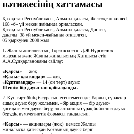
нәтижесінің хаттамасы
Қазақстан Республикасы, Алматы қаласы, Желтоқсан көшесі,
168 «б» үй мекен жайында орналасқан,
Қазақстан Республикасы, Алматы қаласы, Достық
даңғлы, 38 үй мекен-жайында өткізілген,
05 қыркүйек 2008 жыл
1. Жалпы жиналыстың Төрағасы етіп Д.Ж.Нұрскенов
мырзаны және Жалпы жиналыстың Хатшысы етіп
А.А.Сұңқарланованы сайлау:
«Қарсы»
— жоқ
«Қалыс қалғандар»
— жоқ
«Құптағандар»
— 14 (он төрт) дауыс
Шешім бір дауыстан қабылданды.
2. Күн тәртібінің 6 сұрағын есептемегенде, барлық сұрақтар
ашық дауыс беру жолымен, «бір акция — бір дауыс»
қағидатымен дауыс беру, ал алтыншы сұрақ бойынша дауыс
берудің кумулятивтік формасы таңдалсын.
«Қарсы»
— акциялары (жоқ), немесе Жалпы
жиналысқа қатысқан Қоғамның дауыс беріп