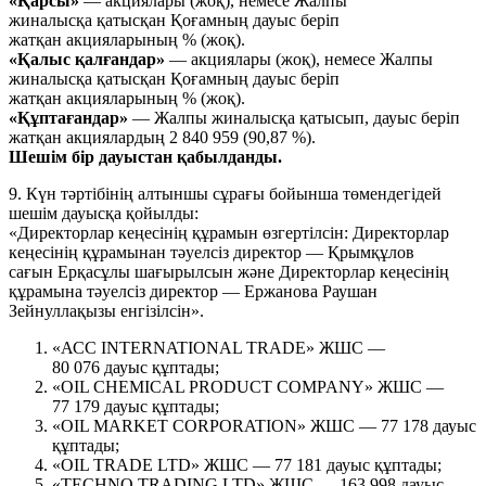
«Қарсы»
— акциялары (жоқ), немесе Жалпы
жиналысқа қатысқан Қоғамның дауыс беріп
жатқан акцияларының % (жоқ).
«Қалыс қалғандар»
— акциялары (жоқ), немесе Жалпы
жиналысқа қатысқан Қоғамның дауыс беріп
жатқан акцияларының % (жоқ).
«Құптағандар»
— Жалпы жиналысқа қатысып, дауыс беріп
жатқан акциялардың 2 840 959 (90,87 %).
Шешім бір дауыстан қабылданды.
9. Күн тәртібінің алтыншы сұрағы бойынша төмендегідей
шешім дауысқа қойылды:
«Директорлар кеңесінің құрамын өзгертілсін: Директорлар
кеңесінің құрамынан тәуелсіз директор — Қрымқұлов
сағын Ерқасұлы шағырылсын және Директорлар кеңесінің
құрамына тәуелсіз директор — Ержанова Раушан
Зейнуллақызы енгізілсін».
«АСС INTERNATIONAL TRADE» ЖШС —
80 076 дауыс құптады;
«OIL CHEMICAL PRODUCT COMPANY» ЖШС —
77 179 дауыс құптады;
«OIL MARKET CORPORATION» ЖШС — 77 178 дауыс
құптады;
«OIL TRADE LTD» ЖШС — 77 181 дауыс құптады;
«TECHNO TRADING LTD» ЖШС — 163 998 дауыс