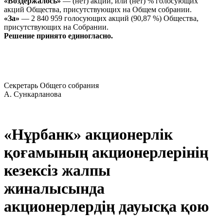
«Воздержалось»
— (нет) акций, или (нет) % голосующих
акций Общества, присутствующих на Общем собрании.
«За»
— 2 840 959 голосующих акций (90,87 %) Общества,
присутствующих на Собрании.
Решение принято единогласно.
Секретарь Общего собрания
А. Сункарланова
«Нұрбанк» акционерлік
қоғамының акционерлерінің
кезексіз жалпы
жиналысында
акционерлердің дауысқа қою