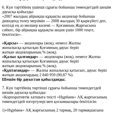
6. Күн тәртібінің үшінші сұрағы бойынша төмендегідей шешім
дауысқа қойылды:
«2007 жылдың айрықша құқықты акциялар бойынша
дивиденд төлеу мерзімін — 2008 жылдың 30 қыркүйегі деп,
кепілді ең аз мөлшер көлемі — Қоғамның Жарғысына
сәйкес, бір айрықша құқықты акция үшін 1000 теңге,
бекітілсін».
«Қарсы»
— акциялары (жоқ), немесе Жалпы
жиналысқа қатысқан Қоғамның дауыс беріп
жатқан акцияларының % (жоқ).
«Қалыс қалғандар»
— акциялары (жоқ), немесе Жалпы
жиналысқа қатысқан Қоғамның дауыс беріп
жатқан акцияларының % (жоқ).
«Құптағандар»
— Жалпы жиналысқа қатысып, дауыс беріп
жатқан акциялардың 2 840 959 (90,87 %).
Шешім бір дауыстан қабылданды.
7. Күн тәртібінің төртінші сұрағы бойынша төмендегідей
шешім дауысқа қойылды:
«Корпоративтік хатшыға тиісті «Нұрбанк» АҚ жарғысының
төмендегідей өзгертулері мен қосымшалары бекітілсін:
1)«Нұрбанк» АҚ жарғысының 2 тармақ, 20 тармақшасына