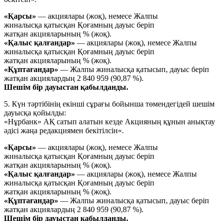
«Қарсы»
— акциялары (жоқ), немесе Жалпы
жиналысқа қатысқан Қоғамның дауыс беріп
жатқан акцияларының % (жоқ).
«Қалыс қалғандар»
— акциялары (жоқ), немесе Жалпы
жиналысқа қатысқан Қоғамның дауыс беріп
жатқан акцияларының % (жоқ).
«Құптағандар»
— Жалпы жиналысқа қатысып, дауыс беріп
жатқан акциялардың 2 840 959 (90,87 %).
Шешім бір дауыстан қабылданды.
5. Күн тәртібінің екінші сұрағы бойынша төмендегідей шешім
дауысқа қойылды:
«Нұрбанк» АҚ сатып алатын кезде Акцияның құнын анықтау
әдісі жаңа редакциямен бекітілсін«.
«Қарсы»
— акциялары (жоқ), немесе Жалпы
жиналысқа қатысқан Қоғамның дауыс беріп
жатқан акцияларының % (жоқ).
«Қалыс қалғандар»
— акциялары (жоқ), немесе Жалпы
жиналысқа қатысқан Қоғамның дауыс беріп
жатқан акцияларының % (жоқ).
«Құптағандар»
— Жалпы жиналысқа қатысып, дауыс беріп
жатқан акциялардың 2 840 959 (90,87 %).
Шешім бір дауыстан қабылданды.