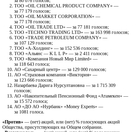
за 80 076 голосов;
ТОО «OIL CHEMICAL PRODUCT COMPANY» —
за 77 179 голосов;
ТОО «OIL MARKET CORPORATION» —
за 77 178 голосов;
ТОО «OIL TRADE LTD» — за 77 181 голосов;
ТОО «TECHNO TRADING LTD» — за 163 998 голосов;
ТОО «TRADE PETROLEUM COMPANY» —
за 107 129 голосов;
ТОО «А-Холдинг» — за 152 536 голосов;
ТОО «Альянс — K L L P» — за 2 411 голосов;
ТОО «Компания Новый Мир Limited» —
за 118 643 голоса;
АО «Сахарный центр» — за 129 000 голосов;
АО «Страховая компания «Виктория» —
за 123 666 голосов;
Назарбаева Дарига Нурсултановна — за 1 715 309
голосов;
АО «Накопительный Пенсионный Фонд «Атамекен» —
за 15 572 голоса;
АО «ДО АО «Нурбанк» «Money Experts» —
за 1081 голоса.
«Против»
— (нет) акций, или (нет) % голосующих акций
Общества, присутствующих на Общем собрании.