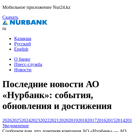
Мобильное приложение Nur24.kz
Скачать
ru
Қазақша
Русский
English
О банке
Пресс-служба
Новости
Последние новости АО
«Нурбанк»: события,
обновления и достижения
2026
2025
2024
2023
2022
2021
2020
2019
2018
2017
2016
2015
2014
201
Уведомление
Сообщаем вам, что дочерняя компания АО «Нурбанк» — АО