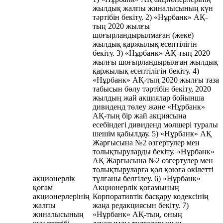
жылдық жалпы жиналысының күн
тәртібін бекіту. 2) «Нұрбанк» АҚ-
тың 2020 жылғы
шоғырландырылмаған (жеке)
жылдық қаржылық есептілігін
бекіту. 3) «Нұрбанк» АҚ-тың 2020
жылғы шоғырландырылған жылдық
қаржылық есептілігін бекіту. 4)
«Нұрбанк» АҚ-тың 2020 жылғы таза
табысын бөлу тәртібін бекіту, 2020
жылдың жай акциялар бойынша
дивиденд төлеу және «Нұрбанк»
АҚ-тың бір жай акциясына
есебіндегі дивиденд мөлшері туралы
шешім қабылдау. 5) «Нұрбанк» АҚ
Жарғысына №2 өзгертулер мен
толықтыруларды бекіту. «Нұрбанк»
АҚ Жарғысына №2 өзгертулер мен
толықтыруларға қол қоюға өкілетті
акционерлік
тұлғаны белгілеу. 6) «Нұрбанк»
қоғам
Акционерлік қоғамының
акционерлерінің
Корпоративтік басқару кодексінің
жалпы
жаңа редакциясын бекіту. 7)
жиналысының
«Нұрбанк» АҚ-тың, оның