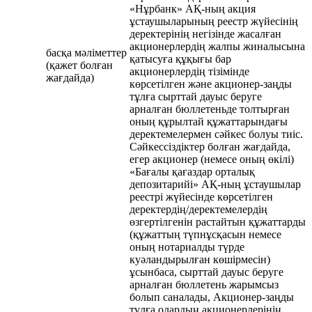
«Нұрбанк» АҚ-ның акция
ұстаушыларының реестр жүйесінің
деректерінің негізінде жасалған
акционерлердің жалпы жиналысына
басқа мәліметтер
қатысуға құқығы бар
(қажет болған
акционерлердің тізімінде
жағдайда)
көрсетілген және акционер-заңды
тұлға сырттай дауыс беруге
арналған бюллетеньде толтырған
оның құрылтай құжаттарындағы
деректемелермен сәйкес болуы тиіс.
Сәйкессіздіктер болған жағдайда,
егер акционер (немесе оның өкілі)
«Бағалы қағаздар орталық
депозитарийі» АҚ-ның ұстаушылар
реестрі жүйесінде көрсетілген
деректердің/деректемелердің
өзгертілгенін растайтын құжаттарды
(құжаттың түпнұсқасын немесе
оның нотариалды түрде
куәландырылған көшірмесін)
ұсынбаса, сырттай дауыс беруге
арналған бюллетень жарымсыз
болып саналады, Акционер-заңды
тұлға олардың акционерлерінің