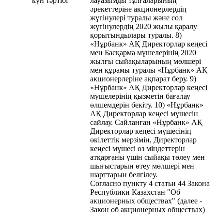
күн тәртібі
лауазымды тұлғаларының
әрекеттеріне акционерлердің
жүгінулері туралы және сол
жүгінулердің 2020 жылы қаралу
қорытындылары туралы. 8)
«Нұрбанк» АҚ Директорлар кеңесі
мен Басқарма мүшелерінің 2020
жылғы сыйақыларының мөлшері
мен құрамы туралы «Нұрбанк» АҚ
акционерлеріне ақпарат беру. 9)
«Нұрбанк» АҚ Директорлар кеңесі
мүшелерінің қызметін бағалау
өлшемдерін бекіту. 10) «Нұрбанк»
АҚ Директорлар кеңесі мүшесін
сайлау. Сайланған «Нұрбанк» АҚ
Директорлар кеңесі мүшесінің
өкілеттік мерзімін, Директорлар
кеңесі мүшесі өз міндеттерін
атқарғаны үшін сыйақы төлеу мен
шығыстарын өтеу мөлшері мен
шарттарын белгілеу.
Согласно пункту 4 статьи 44 Закона
Республики Казахстан "Об
акционерных обществах" (далее -
Закон об акционерных обществах)