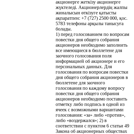
акционерге жеткізу акционерге
жүктеледі. Акционерлердің жалпы
жиналысын өткізуге қатысты
ақпаратпен: +7 (727) 2500 000, қос.
5783 телефоны арқылы танысуға
болады.
1) перед голосованием по вопросам
повестки дня общего собрания
акционеров необходимо заполнить
все имеющиеся в бюллетене для
заочного голосования поля
информацией об акционере и его
персональных данных. Для
голосования по вопросам повестки
дня общего собрания акционеров в
бюллетене для заочного
голосования по каждому вопросу
повестки дня общего собрания
акционеров необходимо поставить
отметку либо подпись в одной из
ячеек с возможными вариантами
голосования: «за» либо «против»,
либо «воздержался»; 2) в
соответствии с пунктом 6 статьи 49
Закона об акционерных обществах