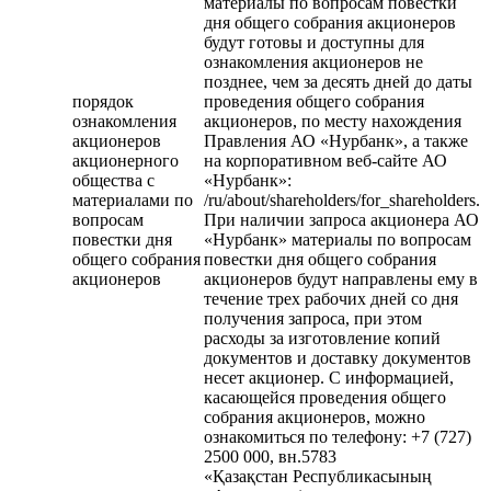
материалы по вопросам повестки
дня общего собрания акционеров
будут готовы и доступны для
ознакомления акционеров не
позднее, чем за десять дней до даты
порядок
проведения общего собрания
ознакомления
акционеров, по месту нахождения
акционеров
Правления АО «Нурбанк», а также
акционерного
на корпоративном веб-сайте АО
общества с
«Нурбанк»:
материалами по
/ru/about/shareholders/for_shareholders.
вопросам
При наличии запроса акционера АО
повестки дня
«Нурбанк» материалы по вопросам
общего собрания
повестки дня общего собрания
акционеров
акционеров будут направлены ему в
течение трех рабочих дней со дня
получения запроса, при этом
расходы за изготовление копий
документов и доставку документов
несет акционер. С информацией,
касающейся проведения общего
собрания акционеров, можно
ознакомиться по телефону: +7 (727)
2500 000, вн.5783
«Қазақстан Республикасының