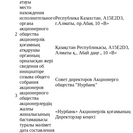
атауы
место
нахождения
исполнительного
Республика Казахстан, А15Е2D3,
органа
г.Алматы, пр.Абая, 10 «В»
акционерного
2
общества
акционерлік
қоғамның
Қазақстан Республикасы, А15Е2D3,
атқарушы
Алматы қ., Абай даңғ., 10 «В»
органның
орналасқан жері
сведения об
инициаторе
созыва общего
Совет директоров Акционерго
собрания
общества "Нурбанк"
акционеров
акционерного
3
общества
акционерлердің
жалпы
«Нурбанк» Акционерлiк қоғамының
жиналысының
Директорлар кеңесі
бастамашысы
туралы мәлімет
дата составления