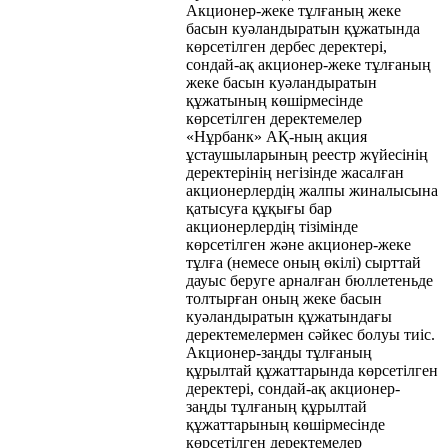
Акционер-жеке тұлғаның жеке
басын куәландыратын құжатында
көрсетілген дербес деректері,
сондай-ақ акционер-жеке тұлғаның
жеке басын куәландыратын
құжатының көшірмесінде
көрсетілген деректемелер
«Нұрбанк» АҚ-ның акция
ұстаушыларының реестр жүйесінің
деректерінің негізінде жасалған
акционерлердің жалпы жиналысына
қатысуға құқығы бар
акционерлердің тізімінде
көрсетілген және акционер-жеке
тұлға (немесе оның өкілі) сырттай
дауыс беруге арналған бюллетеньде
толтырған оның жеке басын
куәландыратын құжатындағы
деректемелермен сәйкес болуы тиіс.
Акционер-заңды тұлғаның
құрылтай құжаттарында көрсетілген
деректері, сондай-ақ акционер-
заңды тұлғаның құрылтай
құжаттарының көшірмесінде
көрсетілген деректемелер