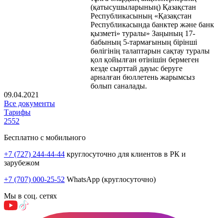
(қатысушыларының) Қазақстан
Республикасының «Қазақстан
Республикасында банктер және банк
қызметі» туралы» Заңының 17-
бабының 5-тармағының бірінші
бөлігінің талаптарын сақтау туралы
қол қойылған өтінішін бермеген
кезде сырттай дауыс беруге
арналған бюллетень жарымсыз
болып саналады.
09.04.2021
Все документы
Тарифы
2552
Бесплатно с мобильного
+7 (727) 244-44-44
круглосуточно для клиентов в РК и
зарубежом
+7 (707) 000-25-52
WhatsApp (круглосуточно)
Мы в соц. сетях