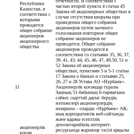
отчетности. В соответствии с
Республики
частью второй пункта 4 статьи 45
Казахстан, в
Закона об акционерных обществах в
соответствии с
случае отсутствия кворума при
которыми
проведении общего собрания
проводится
акционеров путем заочного
общее собрание
голосования повторное общее
акционеров
собрание акционеров не
акционерного
проводится. Общее собрание
общества
акционеров проводится в
соответствии со статьями 35, 36, 37,
39, 41, 43, 44, 45, 46, 47, 49,50, 51 и
52 Закона об акционерных
обществах, пунктами 5 и 5-1 статьи
17 Закона о банках и статьями 25,
26, 27 и 28 Устава АО «Нурбанк».
11
Акционерлік қоғамдар туралы
Заңның 51-бабының 6-тармағына
сәйкес сырттай дауыс берудің
нәтижелері акционерлердің
назарына – оларды «Нұрбанк» АҚ-
ның корпоративтік веб-сайтында
және қаржы есептілік
депозитарийінің интернет-
акционерлік
ресурсында жариялау тәсілі арқылы
қоғам