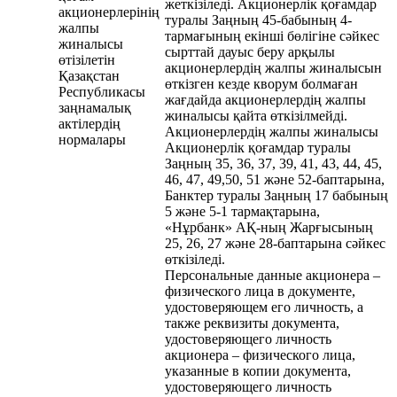
жеткізіледі. Акционерлік қоғамдар
акционерлерінің
туралы Заңның 45-бабының 4-
жалпы
тармағының екінші бөлігіне сәйкес
жиналысы
сырттай дауыс беру арқылы
өтізілетін
акционерлердің жалпы жиналысын
Қазақстан
өткізген кезде кворум болмаған
Республикасы
жағдайда акционерлердің жалпы
заңнамалық
жиналысы қайта өткізілмейді.
актілердің
Акционерлердің жалпы жиналысы
нормалары
Акционерлік қоғамдар туралы
Заңның 35, 36, 37, 39, 41, 43, 44, 45,
46, 47, 49,50, 51 және 52-баптарына,
Банктер туралы Заңның 17 бабының
5 және 5-1 тармақтарына,
«Нұрбанк» АҚ-ның Жарғысының
25, 26, 27 және 28-баптарына сәйкес
өткізіледі.
Персональные данные акционера –
физического лица в документе,
удостоверяющем его личность, а
также реквизиты документа,
удостоверяющего личность
акционера – физического лица,
указанные в копии документа,
удостоверяющего личность