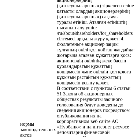
акционерлерінің
(қатысушыларының) тіркелген еліне
қатысты олардың акционерлерінің
(қатысушыларының) сақтауы
туралы өтініш. Аталған өтініштің
нысанын алу үшін:
/ru/about/shareholders/for_shareholders
сілтемесі арқылы жүру қажет; 4.
бюллетеньге акционер-заңды
тұлғаның өкілі қол қойған жағдайда:
жоғарыда аталған құжаттарға қоса:
акционердің өкілінің жеке басын
куәландыратын құжаттың
көшірмесін және өкілдің қол қоюға
құқығын растайтын құжаттың
көшірмесін ұсыну қажет.
В соответствии с пунктом 6 статьи
51 Закона об акционерных
обществах результаты заочного
голосования будут доведены до
сведения акционеров посредством
опубликования их на
корпоративном веб-сайте АО
нормы
«Нурбанк»: и на интернет ресурсе
законодательных
депозитария финансовой
актов