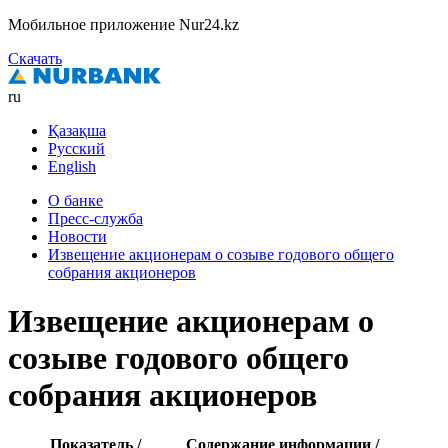
Мобильное приложение Nur24.kz
Скачать
ru
Қазақша
Русский
English
О банке
Пресс-служба
Новости
Извещение акционерам о созыве годового общего
собрания акционеров
Извещение акционерам о
созыве годового общего
собрания акционеров
Показатель /
Содержание информации /