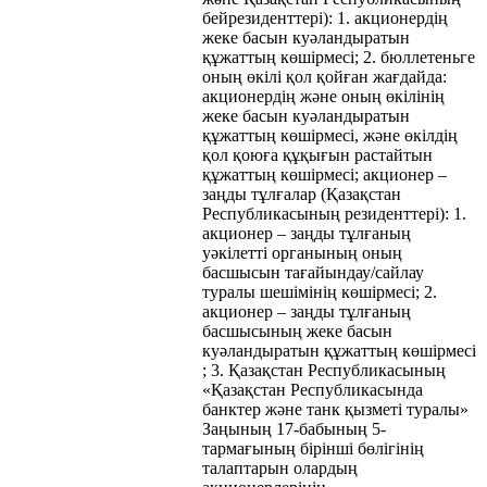
бейрезиденттері): 1. акционердің
жеке басын куәландыратын
құжаттың көшірмесі; 2. бюллетеньге
оның өкілі қол қойған жағдайда:
акционердің және оның өкілінің
жеке басын куәландыратын
құжаттың көшірмесі, және өкілдің
қол қоюға құқығын растайтын
құжаттың көшірмесі; акционер –
заңды тұлғалар (Қазақстан
Республикасының резиденттері): 1.
акционер – заңды тұлғаның
уәкілетті органының оның
басшысын тағайындау/сайлау
туралы шешімінің көшірмесі; 2.
акционер – заңды тұлғаның
басшысының жеке басын
куәландыратын құжаттың көшірмесі
; 3. Қазақстан Республикасының
«Қазақстан Республикасында
банктер және танк қызметі туралы»
Заңының 17-бабының 5-
тармағының бірінші бөлігінің
талаптарын олардың