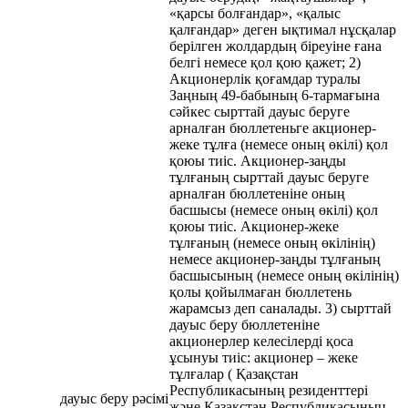
«қарсы болғандар», «қалыс
қалғандар» деген ықтимал нұсқалар
берілген жолдардың біреуіне ғана
белгі немесе қол қою қажет; 2)
Акционерлік қоғамдар туралы
Заңның 49-бабының 6-тармағына
сәйкес сырттай дауыс беруге
арналған бюллетеньге акционер-
жеке тұлға (немесе оның өкілі) қол
қоюы тиіс. Акционер-заңды
тұлғаның сырттай дауыс беруге
арналған бюллетеніне оның
басшысы (немесе оның өкілі) қол
қоюы тиіс. Акционер-жеке
тұлғаның (немесе оның өкілінің)
немесе акционер-заңды тұлғаның
басшысының (немесе оның өкілінің)
қолы қойылмаған бюллетень
жарамсыз деп саналады. 3) сырттай
дауыс беру бюллетеніне
акционерлер келесілерді қоса
ұсынуы тиіс: акционер – жеке
тұлғалар ( Қазақстан
Республикасының резиденттері
дауыс беру рәсімі
және Қазақстан Республикасының