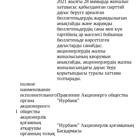
2021 жылғы 28 мамырда жиналыс
хатшысы: қабылданған сырттай
дауыс беруге арналған
бюллетеньдердің жарамдылығын
анықтайды және жарамды
бюллетеньдердің саны мен күн
тәртібінің әр мәселесі бойынша
бюллетеньде көрсетілген
дауыстарды санайды;
акционерлердің жалпы
жиналысының кворумын
анықтайды, акционерлердің жалпы
жиналысындағы дауыс беру
қорытындысы туралы хаттама
толтырады.
полное
наименование
исполнительного
Правление Акционерго общества
органа
"Нурбанк"
акционерного
1
общества
акционерлік
қоғамның
"Нурбанк" Акционерлiк қоғамының
атқарушы
Басқармасы
органның толық