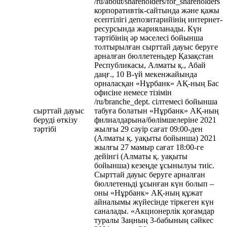
/ru/about/shareholders/for_shareholders
корпоративтік-сайтында және қажы
есептілігі депозитарийінің интернет-
ресурсында жарияланады. Күн
тәртібінің әр мәселесі бойынша
толтырылған сырттай дауыс беруге
арналған бюллетеньдер Қазақстан
Республикасы, Алматы қ., Абай
даңғ., 10 В-үй мекенжайында
орналасқан «Нұрбанк» АҚ-ның Бас
офисіне немесе тізімін
/ru/branche_dept. сілтемесі бойынша
сырттай дауыс
табуға болатын «Нұрбанк» АҚ-ның
беруді өткізу
филиалдарына/бөлімшелеріне 2021
тәртібі
жылғы 29 сәуір сағат 09:00-ден
(Алматы қ. уақыты бойынша) 2021
жылғы 27 мамыр сағат 18:00-ге
дейінгі (Алматы қ. уақыты
бойынша) кезеңде ұсынылуы тиіс.
Сырттай дауыс беруге арналған
бюллетеньді ұсынған күн болып –
оны «Нұрбанк» АҚ-ның құжат
айналымы жүйесінде тіркеген күн
саналады. «Акционерлік қоғамдар
туралы Заңның 3-бабының сәйкес