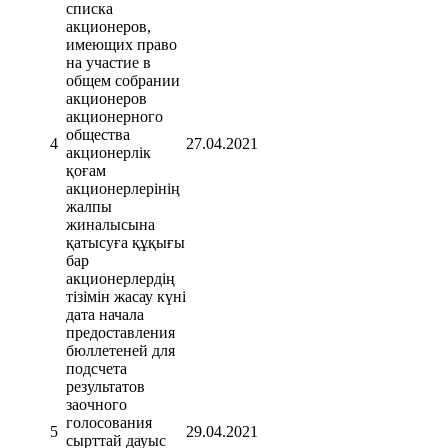
списка
акционеров,
имеющих право
на участие в
общем собрании
акционеров
акционерного
общества
4
27.04.2021
акционерлік
қоғам
акционерлерінің
жалпы
жиналысына
қатысуға құқығы
бар
акционерлердің
тізімін жасау күні
дата начала
предоставления
бюллетеней для
подсчета
результатов
заочного
голосования
5
29.04.2021
сырттай дауыс