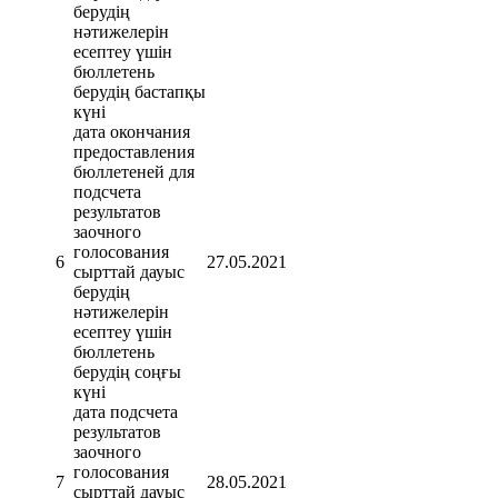
берудің
нəтижелерін
есептеу үшін
бюллетень
берудің бастапқы
күні
дата окончания
предоставления
бюллетеней для
подсчета
результатов
заочного
голосования
6
27.05.2021
сырттай дауыс
берудің
нəтижелерін
есептеу үшін
бюллетень
берудің соңғы
күні
дата подсчета
результатов
заочного
голосования
7
28.05.2021
сырттай дауыс