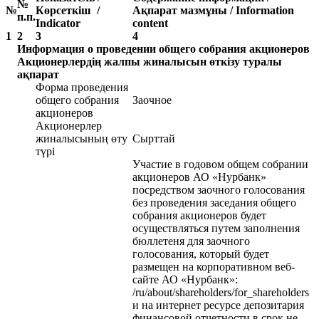
№
№
Көрсеткіш /
Ақпарат мазмұны / Information
п.п.
Indicator
content
1
2
3
4
Информация о проведении общего собрания акционеров
Акционерлердің жалпы жиналысын өткізу туралы
ақпарат
Форма проведения
общего собрания
Заочное
акционеров
Акционерлер
жиналысының өту
Сырттай
түрі
Участие в годовом общем собрании
акционеров АО «Нурбанк»
посредством заочного голосования
без проведения заседания общего
собрания акционеров будет
осуществляться путем заполнения
бюллетеня для заочного
голосования, который будет
размещен на корпоративном веб-
сайте АО «Нурбанк»:
/ru/about/shareholders/for_shareholders
и на интернет ресурсе депозитария
финансовой отчетности в срок не