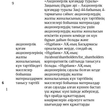
«Акционерлік қоғамдар туралы»
9
Заңының (бұдан әрі – Акционерлік
қоғамдар туралы Заң) 44-бабының 4-
тармағына сәйкес акционерлердің
жалпы жиналысының күн тәртібінің
мәселелері бойынша материалдар
акционерлердің танысуы үшін
акционерлердің жалпы жиналысын
өткізетін күннен кемінде он күн
бұрын дайын болады және
акционерлік
«Нұрбанк» АҚ-ның Басқармасы
қоғам
орналасқан жерде, сондай-ақ
акционерлерінің
«Нұрбанк» АҚ-ның:
жалпы
/ru/about/shareholders/for_shareholders
жиналысының
корпоративтік сайтында танысуға
күн тәртібіндегі
болады. «Нұрбанк» АҚ-ның
мәселелер
акционерінің сауалы болған кезде
бойынша
акционерлердің жалпы
материалдармен
жиналысының күн тәртібінің
6
танысу тәртібі
мәселелері бойынша материалдар
оған сауалды алған күннен бастап
1
үш жұмыс күні ішінде жіберіледі,
бұл орайда құжаттардың
көшірмелерін әзірлеуге кеткен
шығындар мен құжаттарды