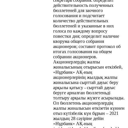
секретарь собрания: определит
действительность полученных
бюллетеней для заочного
голосования и подсчитает
количество действительных
бюллетеней и указанные в них
голоса по каждому вопросу
повестки дня; определит наличие
кворума общего собрания
акционеров; составит протокол об
итогах голосования на общем
собрании акционеров.
Акционерлердің жалпы
жиналысының отырысын өткізбей,
«Нұрбанк» АҚ-ның
акционерлерінің жылдық жалпы
жиналысына сырттай дауыс беру
арқылы қатысу - сырттай дауыс
беруге арналған бюллетеньді
толтыру арқылы жүзеге асырылады.
Ол бюллетень акционерлердің
жалпы жиналысын өткізетін күннен
отыз күтізбелік күн бұрын – 2021
жылдың 28 сәуіріне дейін
«Нұрбанк» АҚ-ның