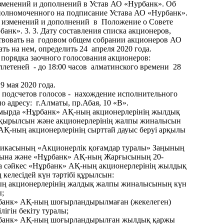
зменений и дополнений в Устав АО «Нурбанк». Об
полномоченного на подписание Устава АО «Нурбанк».
изменений и дополнений в Положение о Совете
нк». 3. 3. Дату составления списка акционеров,
твовать на годовом общем собрании акционеров АО
ть на нем, определить 24 апреля 2020 года.
порядка заочного голосования акционеров:
ллетеней - до 18:00 часов алматинского времени 28
9 мая 2020 года.
 подсчетов голосов - нахождение исполнительного
по адресу: г.Алматы, пр.Абая, 10 «В».
амырда «Нұрбанк» АҚ-ның акционерлерінің жылдық
ырылсын және акционерлерінің жалпы жиналысын
 АҚ-ның акционерлерінің сырттай дауыс беруі арқылы
бликасының «Акционерлік қоғамдар туралы» Заңының
ғына және «Нұрбанк» АҚ-ның Жарғысының 20-
а сәйкес «Нұрбанк» АҚ-ның акционерлерінің жылдық
елесідей күн тәртібі құрылсын:
ң акционерлерінің жалдық жалпы жиналысының күн
ы;
банк» АҚ-ның шоғырландырылмаған (жекелеген)
ігін бекіту туралы;
рбанк» АҚ-ның шоғырландырылған жылдық қаржы