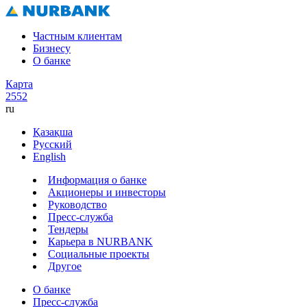
Частным клиентам
Бизнесу
О банке
Карта
2552
ru
Қазақша
Русский
English
Информация о банке
Акционеры и инвесторы
Руководство
Пресс-служба
Тендеры
Карьера в NURBANK
Социальные проекты
Другое
О банке
Пресс-служба