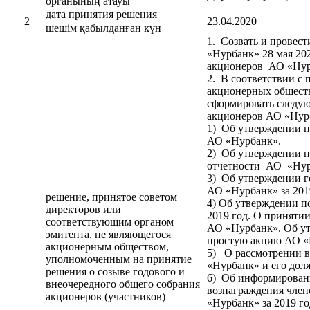
органының атауы
дата принятия решения
2
23.04.2020
шешім қабылданған күн
1. Созвать и провес
«Нурбанк» 28 мая 202
акционеров АО «Нур
2. В соответствии с 
акционерных обществ
сформировать следую
акционеров АО «Нур
1) Об утверждении п
АО «Нурбанк».
2) Об утверждении н
отчетности АО «Нурб
3) Об утверждении г
АО «Нурбанк» за 201
решение, принятое советом
4) Об утверждении п
директоров или
2019 год. О приняти
соответствующим органом
АО «Нурбанк». Об ут
эмитента, не являющегося
простую акцию АО «
акционерным обществом,
5) О рассмотрении в
уполномоченным на принятие
«Нурбанк» и его долж
решения о созыве годового и
6) Об информировани
внеочередного общего собрания
вознаграждения член
акционеров (участников)
«Нурбанк» за 2019 го