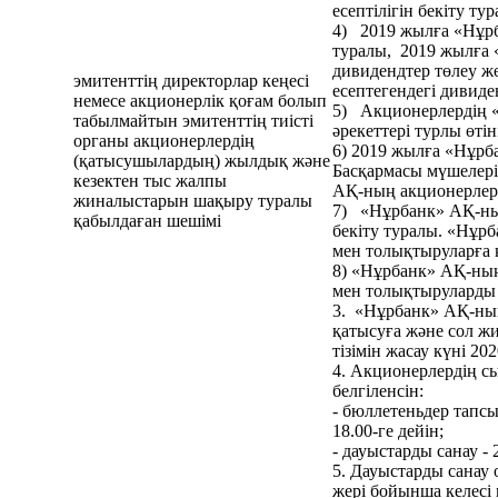
есептілігін бекіту тур
4) 2019 жылға «Нұрб
туралы, 2019 жылға
дивидендтер төлеу ж
эмитенттің директорлар кеңесі
есептегендегі дивиде
немесе акционерлік қоғам болып
5) Акционерлердің 
табылмайтын эмитенттің тиісті
әрекеттері турлы өт
органы акционерлердің
6) 2019 жылға «Нұрб
(қатысушылардың) жылдық және
Басқармасы мүшелер
кезектен тыс жалпы
АҚ-ның акционерлері
жиналыстарын шақыру туралы
7) «Нұрбанк» АҚ-ны
қабылдаған шешімі
бекіту туралы. «Нұр
мен толықтыруларға қ
8) «Нұрбанк» АҚ-ның
мен толықтыруларды 
3. «Нұрбанк» АҚ-ны
қатысуға және сол ж
тізімін жасау күні 20
4. Акционерлердің сы
белгіленсін:
- бюллетеньдер тапс
18.00-ге дейін;
- дауыстарды санау -
5. Дауыстарды санау
жерi бойынша келесi