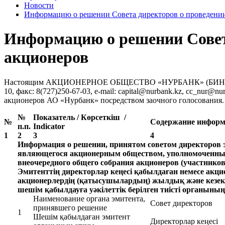
Новости
Информацию о решении Совета директоров о проведении
Информацию о решении Совета
акционеров
Настоящим АКЦИОНЕРНОЕ ОБЩЕСТВО «НУРБАНК» (БИН 93094000
10, факс: 8(727)250-67-03, e-mail: capital@nurbank.kz, cc_nur
акционеров АО
«Нурбанк»
посредством заочного голосования.
№
Показатель / Көрсеткіш /
№
Содержание информац
п.п.
Indicator
1
2
3
4
Информация о решении, принятом советом директоров э
являющегося акционерным обществом, уполномоченным 
внеочередного общего собрания акционеров (участников
Эмитенттің директорлар кеңесі қабылдаған немесе акц
акционерлердің (қатысушылардың) жылдық және кез
шешім қабылдауға уәкілеттік берілген тиісті органыны
Наименование органа эмитента,
Совет директоров
принявшего решение
1
Шешім қабылдаған эмитент
Директорлар кеңесі