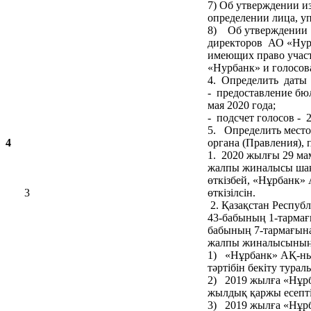
7) Об утверждении и
определении лица, у
8) Об утверждении 
директоров АО «Нурба
имеющих право учас
«Нурбанк» и голосова
4. Определить даты 
- предоставление бю
мая 2020 года;
- подсчет голосов - 2
5. Определить место
4
органа (Правления), 
1. 2020 жылғы 29 м
жалпы жиналысы шақ
өткізбей, «Нұрбанк»
3
өткізілсін.
2. Қазақстан Респу
43-бабының 1-тарма
бабының 7-тармағын
жалпы жиналысының к
1) «Нұрбанк» АҚ-ны
тәртібін бекіту турал
2) 2019 жылға «Нұр
жылдық қаржы есептіл
3) 2019 жылға «Нұ