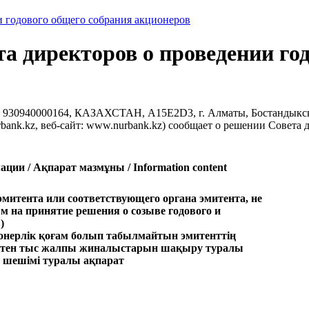
 годового общего собрания акционеров
 директоров о проведении год
0164, КАЗАХСТАН, A15E2D3, г. Алматы, Бостандыкский райо
@nurbank.kz, веб-сайт: www.nurbank.kz) сообщает о решении Совет
ии / Ақпарат мазмұны / Information content
митента или соответствующего органа эмитента, не
на принятие решения о созыве годового и
)
ионерлік қоғам болып табылмайтын эмитенттің
ектен тыс жалпы жиналыстарын шақыру туралы
ң шешімі туралы ақпарат