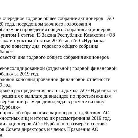
ти очередное годовое общее собрание акционеров АО
0 года, посредством заочного голосования
банк» без проведения общего собрания акционеров.
пунктом 1 статьи 43 Закона Республики Казахстан «Об
ах» и пунктом 7 статьи 20 Устава АО «Нурбанк»
щую повестку дня годового общего собрания
банк»:
овестки дня годового общего собрания акционеров
еконсолидированной (отдельной) годовой финансовой
анк» за 2019 год.
одовой консолидированной финансовой отчетности
9 год.
орядка распределения чистого дохода АО «Нурбанк» за
и решения о выплате дивидендов по простым акциям
верждении размере дивиденда в расчете на одну
Нурбанк».
опроса об обращениях акционеров на действия АО
ностных лиц и итогах их рассмотрения за 2019 год.
и акционеров АО «Нурбанк» о размере и составе
ов Совета директоров и членов Правления АО
д.