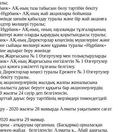
алы;
анк» АҚ-ның таза табысын бөлу тәртібін бекіту
 «Нұрбанк» АҚ-ның жай акциялары бойынша
өнінде шешім қабылдау туралы және бір жай акцияға
ндтер мөлшері туралы;
«Нұрбанк» АҚ-ның, оның лауазымды тұлғаларының
ініштері және оларды қараудың қорытындысы туралы;
анк» АҚ-ның Директорлар кеңесінің мүшелеріне және
іне сыйақы мөлшері және құрамы туралы «Нұрбанк»
не ақпарат беру жөнінде
ң Жарғысына № 1 Өзгертулер мен толықтыруларды
банк» АҚ-ның Жарғысына енгізілетін № 1 Өзгертулер
ол қоюға уәкілетті тұлғаны белгілеу.
 Директорлар кеңесі туралы Ережеге № 3 Өзгертулер
бекіту туралы.
ң акционерлерінің жылдық жалпы жиналысына
иналыста дауыс беруге құқығы бар акционерлердің
20 жылғы 24 сәуір деп белгіленсін.
рттай дауыс беру тəртібінің мерзімдері төмендегідей
ыру - 2020 жылғы 28 мамырда Алматы уақытымен сағат
 2020 жылғы 29 мамыр.
 орны - атқарушы органның (Басқарма) орналасқан
 мекен-жайда белгiленсiн: Алматы қ., Абай даңғылы,