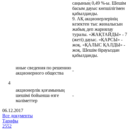
саңының 0,49 %-ы. Шешім
басым дауыс көпшілігімен
қабылданды.
9. АҚ акционерлерінің
кезектен тыс жиналысын
жабық деп жариялау
туралы. «ЖАҚТАЙДЫ» - 7
(жеті) дауыс. «ҚАРСЫ» -
жоқ. «ҚАЛЫС ҚАЛДЫ» -
жоқ. Шешім бірауыздан
қабылданды.
иные сведения по решению
-
акционерного общества
4
акционерлік қоғамының
шешімі бойынша өзге
-
мәліметтер
06.12.2017
Все документы
Тарифы
2552