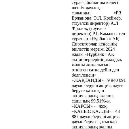
сұрағы бойынша келесі
шешім дауысқа
салынды: «Р.З.
Ержанова, Э.Л. Креймер,
(тәуелсіз директор) А.Л.
Фролов, (тәуелсіз
директор) Р.Г. Камалеевтен
тұратын «Нұрбанк» АҚ
Директорлар кеңесінің
өкілеттік мерзімі 2024
жылы «Нұрбанк» АҚ
акционерлерінің жылдық
жалпы жиналысын
өткізген сәтке дейін деп
белгіленсін».
«ЖАҚТАЙДЫ» - 9 940 091
дауыс беруші акция, дауыс
беруге қатысқан
акциялардың жалпы
санының 99,51%-ы.
«ҚАРСЫ» - жоқ.
«ҚАЛЫС ҚАЛДЫ» - 48
887 дауыс беруші акция,
дауыс беруге қатысқан
акциялардың жалпы