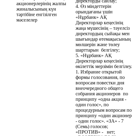
директорды сайлау;
акционерлерінің жалпы
4. Өз міндеттерін
жиналысының күн
орындағаны үшін
тәртібіне енгізілген
«Нұрбанк» АҚ
мәселелер
Директорлар кеңесінің
жаңа мүшесінің – тәуелсіз
директордың сыйақы мен
шығындар өтемақысының
мөлшерін және төлеу
шарттарын белгілеу;
5. «Нұрбанк» АҚ
Директорлар кеңесінің
өкілеттік мерзімін белгілеу.
1. Избрание открытой
формы голосования, по
вопросам повестки дня
внеочередного общего
собрания акционеров по
принципу «одна акция -
один голос», по
процедурным вопросам по
принципу «один акционер
- один голос». «ЗА» - 7
(Семь) голосов;
«ПРОТИВ» - нет;