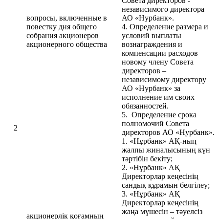
Совета директоров -
независимого директора
вопросы, включенные в
АО «Нурбанк».
повестку дня общего
4. Определение размера и
собрания акционеров
условий выплаты
акционерного общества
вознаграждения и
компенсации расходов
новому члену Совета
директоров –
независимому директору
АО «Нурбанк» за
исполнение им своих
обязанностей.
5. Определение срока
полномочий Совета
2
директоров АО «Нурбанк».
1. «Нұрбанк» АҚ-ның
жалпы жиналысының күн
тәртібін бекіту;
2. «Нұрбанк» АҚ
Директорлар кеңесінің
сандық құрамын белгілеу;
3. «Нұрбанк» АҚ
Директорлар кеңесінің
жаңа мүшесін – тәуелсіз
акционерлік қоғамның