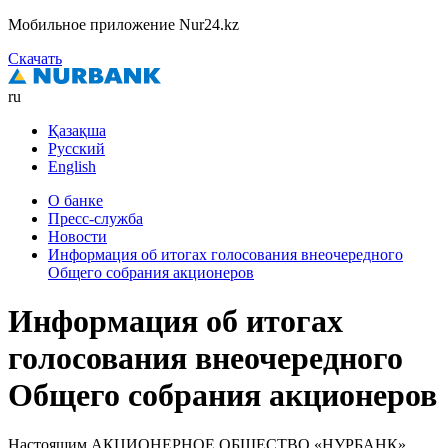
Мобильное приложение Nur24.kz
Скачать
ru
Қазақша
Русский
English
О банке
Пресс-служба
Новости
Информация об итогах голосования внеочередного
Общего собрания акционеров
Информация об итогах
голосования внеочередного
Общего собрания акционеров
Настоящим АКЦИОНЕРНОЕ ОБЩЕСТВО «НУРБАНК»