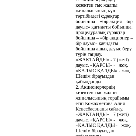
кезектен тыс жалпы
жиналысының күн
тәртібіндегі сұрақтар
бойынша – «бір акция – бір
дауыс» қағидаты бойынша,
процедуралық сұрақтар
бойынша – «бір акционер –
бір дауыс» қағидаты
бойынша ашық дауыс беру
түрін таңдау.
«ЖАҚТАЙДЫ» - 7 (жеті)
дауыс. «ҚАРСЫ» - жоқ.
«ҚАЛЫС ҚАЛДЫ» - жоқ.
Шешім бірауыздан
қабылданды.
2. Акционерлердің
кезектен тыс жалпы
жиналысының төрайымы
етіп Кожахметова Алия
Кенесбаевнаны сайлау.
«ЖАҚТАЙДЫ» - 7 (жеті)
дауыс. «ҚАРСЫ» - жоқ.
«ҚАЛЫС ҚАЛДЫ» - жоқ.
Шешім бірауыздан