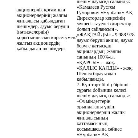
шешім дауысқа салынды:
«Камалеев Рустем
акционерлік қоғамның
Гумарович «Нұрбанк» АҚ
акционерлерінің жалпы
Директорлар кеңесінің
жиналысы қабылдаған
мүшесі–тәуелсіз директор
шешімдер, дауыс берудің
болып сайлансын».
(нәтижелердің)
«ЖАҚТАЙДЫ» - 9 988 978
қорытындысын көрсетумен/
дауыс беруші акция, дауыс
жалғыз акционердің
беруге қатысқан
қабылдаған шешімдері
акциялардың жалпы
санының 100%-ы.
«ҚАРСЫ» - жоқ.
«ҚАЛЫС ҚАЛДЫ» - жоқ.
Шешім бірауыздан
қабылданды.
7. Күн тәртібінің бірінші
сұрағы бойынша келесі
шешім дауысқа салынды:
«Өз міндеттерін
орындағаны үшін,
акционерлердің жалпы
жиналысының
хаттамасының
қосымшасына сәйкес
«Нұрбанк» АҚ