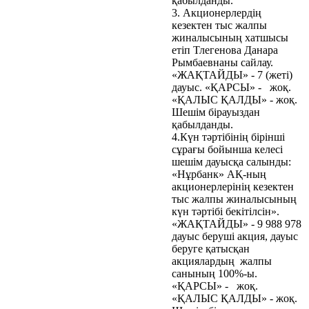
қабылданды.
3. Акционерлердің
кезектен тыс жалпы
жиналысының хатшысы
етіп Тлегенова Данара
Рымбаевнаны сайлау.
«ЖАҚТАЙДЫ» - 7 (жеті)
дауыс. «ҚАРСЫ» - жоқ.
«ҚАЛЫС ҚАЛДЫ» - жоқ.
Шешім бірауыздан
қабылданды.
4.Күн тәртібінің бірінші
сұрағы бойынша келесі
шешім дауысқа салынды:
«Нұрбанк» АҚ-ның
акционерлерінің кезектен
тыс жалпы жиналысының
күн тәртібі бекітілсін».
«ЖАҚТАЙДЫ» - 9 988 978
дауыс беруші акция, дауыс
беруге қатысқан
акциялардың жалпы
санының 100%-ы.
«ҚАРСЫ» - жоқ.
«ҚАЛЫС ҚАЛДЫ» - жоқ.