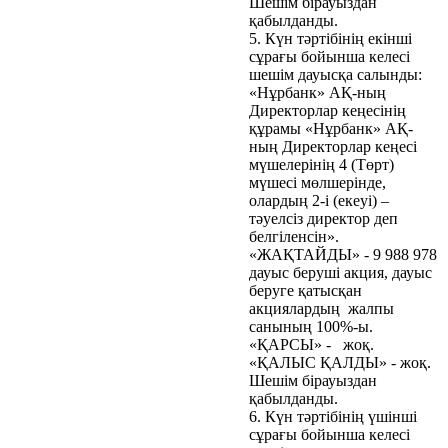
Шешім бірауыздан
қабылданды.
5. Күн тәртібінің екінші
сұрағы бойынша келесі
шешім дауысқа салынды:
«Нұрбанк» АҚ-ның
Директорлар кеңесінің
құрамы «Нұрбанк» АҚ-
ның Директорлар кеңесі
мүшелерінің 4 (Төрт)
мүшесі мөлшерінде,
олардың 2-і (екеуі) –
тәуелсіз директор деп
белгіленсін».
«ЖАҚТАЙДЫ» - 9 988 978
дауыс беруші акция, дауыс
беруге қатысқан
акциялардың жалпы
санының 100%-ы.
«ҚАРСЫ» - жоқ.
«ҚАЛЫС ҚАЛДЫ» - жоқ.
Шешім бірауыздан
қабылданды.
6. Күн тәртібінің үшінші
сұрағы бойынша келесі