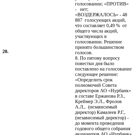
голосовании; «ПРОТИВ»
- нет;
«ВОЗДЕРЖАЛОСЬ» - 48
887 голосующих акций,
что составляет 0,49 % от
общего числа акций,
участвующих в
голосовании. Решение
принято большинством
20.
голосов.
8. По пятому вопросу
повестки дня было
поставлено на голосование
следующее решение:
«Определить срок
полномочий Совета
директоров АО «Нурбанк»
в составе Ержанова Р.З.,
Креймер Э.Л., Фролов
А.Л., (независимый
директор) Камалеев Р.Г.,
(независимый директор) -
до момента проведения
годового общего собрания
акционеров АО «Нурбанк»