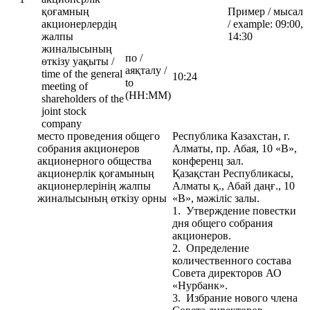
қоғамның
Пример / мысал
акционерлердің
/ example: 09:00,
жалпы
14:30
жиналысының
по /
өткізу уақыты /
аяқталу /
time of the general
10:24
to
meeting of
(HH:MM)
shareholders of the
joint stock
company
место проведения общего
Республика Казахстан, г.
собрания акционеров
Алматы, пр. Абая, 10 «В»,
акционерного общества
конференц зал.
акционерлік қоғамының
Қазақстан Республикасы,
акционерлерінің жалпы
Алматы қ., Абай даңғ., 10
жиналысының өткізу орны
«В», мәжіліс залы.
1. Утверждение повестки
дня общего собрания
акционеров.
2. Определение
количественного состава
Совета директоров АО
«Нурбанк».
3. Избрание нового члена