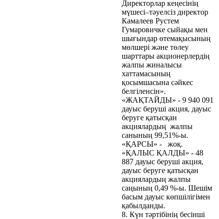
Директорлар кеңесінің
мүшесі–тәуелсіз директор
Камалеев Рустем
Гумаровичке сыйақы мен
шығындар өтемақысының
мөлшері және төлеу
шарттары акционерлердің
жалпы жиналысы
хаттамасының
қосымшасына сәйкес
белгіленсін».
«ЖАҚТАЙДЫ» - 9 940 091
дауыс беруші акция, дауыс
беруге қатысқан
акциялардың жалпы
санының 99,51%-ы.
«ҚАРСЫ» - жоқ.
«ҚАЛЫС ҚАЛДЫ» - 48
887 дауыс беруші акция,
дауыс беруге қатысқан
акциялардың жалпы
саңының 0,49 %-ы. Шешім
басым дауыс көпшілігімен
қабылданды.
8. Күн тәртібінің бесінші