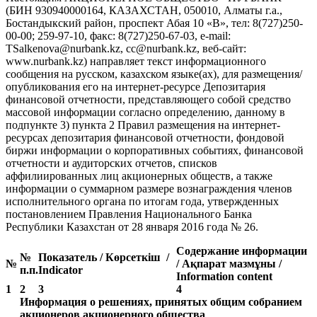
(БИН 930940000164, КАЗАХСТАН, 050010, Алматы г.а.,
Бостандыкский район, проспект Абая 10 «В», тел: 8(727)250-
00-00; 259-97-10, факс: 8(727)250-67-03, e-mail:
TSalkenova@nurbank.kz, cc@nurbank.kz, веб-сайт:
www.nurbank.kz) направляет текст информационного
сообщения на русском, казахском языке(ах), для размещения/
опубликования его на интернет-ресурсе Депозитария
финансовой отчетности, представляющего собой средство
массовой информации согласно определению, данному в
подпункте 3) пункта 2 Правил размещения на интернет-
ресурсах депозитария финансовой отчетности, фондовой
биржи информации о корпоративных событиях, финансовой
отчетности и аудиторских отчетов, списков
аффилиированных лиц акционерных обществ, а также
информации о суммарном размере вознаграждения членов
исполнительного органа по итогам года, утвержденных
постановлением Правления Национального Банка
Республики Казахстан от 28 января 2016 года № 26.
Содержание информации
№
Показатель / Көрсеткіш /
№
/ Ақпарат мазмұны /
п.п.
Indicator
Information content
1
2
3
4
Информация о решениях, принятых общим собранием
акционеров акционерного общества