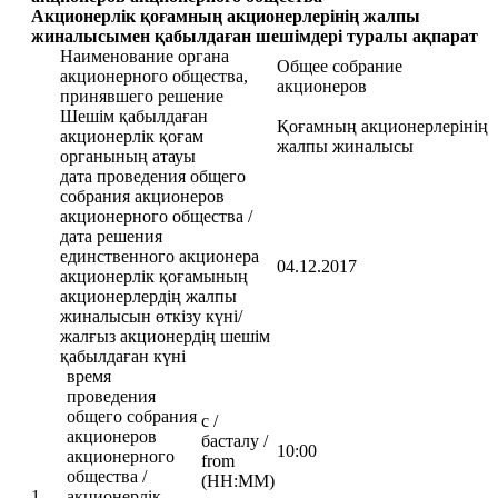
Акционерлік қоғамның акционерлерінің жалпы
жиналысымен қабылдаған шешімдері туралы ақпарат
Наименование органа
Общее собрание
акционерного общества,
акционеров
принявшего решение
Шешім қабылдаған
Қоғамның акционерлерінің
акционерлік қоғам
жалпы жиналысы
органының атауы
дата проведения общего
собрания акционеров
акционерного общества /
дата решения
единственного акционера
04.12.2017
акционерлік қоғамының
акционерлердің жалпы
жиналысын өткізу күні/
жалғыз акционердің шешім
қабылдаған күні
время
проведения
общего собрания
с /
акционеров
басталу /
10:00
акционерного
from
общества /
(HH:MM)
1
акционерлік