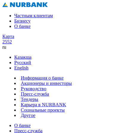
Частным клиентам
Бизнесу
О банке
Карта
2552
ru
Қазақша
Русский
English
Информация о банке
Акционеры и инвесторы
Руководство
Пресс-служба
Тендеры
Карьера в NURBANK
Социальные проекты
Другое
О банке
Пресс-служба