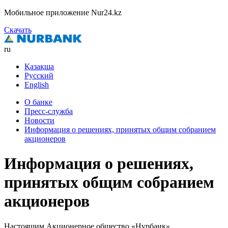
Мобильное приложение Nur24.kz
Скачать
ru
Қазақша
Русский
English
О банке
Пресс-служба
Новости
Информация о решениях, принятых общим собранием
акционеров
Информация о решениях,
принятых общим собранием
акционеров
Настоящим Акционерное общество «Нурбанк»