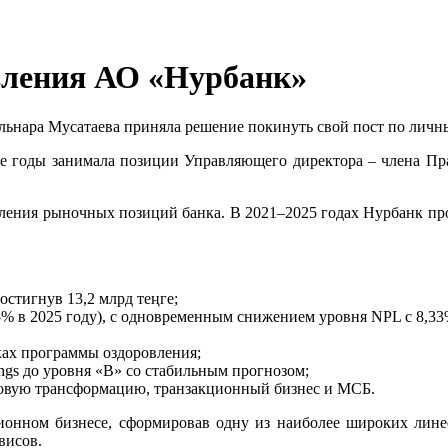
вления АО «Нурбанк»
льнара Мусатаева приняла решение покинуть свой пост по личн
ные годы занимала позиции Управляющего директора – члена Пра
силения рыночных позиций банка. В 2021–2025 годах Нурбанк 
остигнув 13,2 млрд теңге;
 в 2025 году), с одновременным снижением уровня NPL с 8,33
ках программы оздоровления;
ngs до уровня «B» со стабильным прогнозом;
фровую трансформацию, транзакционный бизнес и МСБ.
ионном бизнесе, сформировав одну из наиболее широких лин
висов.