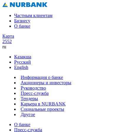
Частным клиентам
Бизнесу
О банке
Карта
2552
ru
Қазақша
Русский
English
Информация о банке
Акционеры и инвесторы
Руководство
Пресс-служба
Тендеры
Карьера в NURBANK
Социальные проекты
Другое
О банке
Пресс-служба