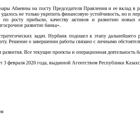
нары Абаевны на посту Председателя Правления и ее вклад в р
 удалось не только укрепить финансовую устойчивость, но и пе
ы по росту прибыли, качеству активов и развитию новых 
лгосрочное развитие банка».
стратегических задач. Нурбанк подошел к этапу дальнейшего р
оту. Решение о завершении работы связано с личными обстоятель
развития. Все текущие проекты и операционная деятельность б
т 3 февраля 2020 года, выданной Агентством Республики Казах
ом