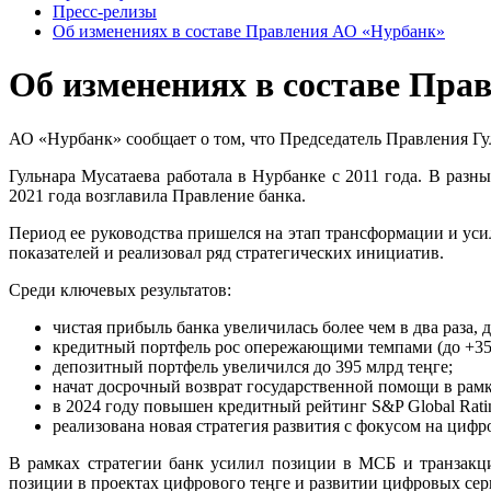
Пресс-релизы
Об изменениях в составе Правления АО «Нурбанк»
Об изменениях в составе Пра
АО «Нурбанк» сообщает о том, что Председатель Правления Гу
Гульнара Мусатаева работала в Нурбанке с 2011 года. В раз
2021 года возглавила Правление банка.
Период ее руководства пришелся на этап трансформации и у
показателей и реализовал ряд стратегических инициатив.
Среди ключевых результатов:
чистая прибыль банка увеличилась более чем в два раза, д
кредитный портфель рос опережающими темпами (до +35%
депозитный портфель увеличился до 395 млрд теңге;
начат досрочный возврат государственной помощи в рам
в 2024 году повышен кредитный рейтинг S&P Global Rati
реализована новая стратегия развития с фокусом на ци
В рамках стратегии банк усилил позиции в МСБ и транзакц
позиции в проектах цифрового теңге и развитии цифровых сер