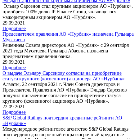
Эльдар Сарсенов стал крупным акционером АО «Нурбанк»
Эльдар Сарсенов стал крупным акционером АО «Нурбанк»,
приобретя 100% долю JP Finance Group, являющегося
мажоритарным акционером АО «Нурбанк».
29.09.2021
Подробнее
Председателем правления АО «Нурбанк» назначена Гульнара
Мусатаева
Решением Совета директоров АО «Нурбанк» с 29 сентября
2021 года Мусатаева Гульнара Абаевна назначена
председателем правления банка.
29.09.2021
Подробнее
О выдаче Эльдару Сарсенову согласия на приобретение
статуса крупного (косвенного) акционера АО «Нурбанк»
Алматы, 22 сентября 2021 г. Член Совета директоров и
Председатель Правления АО «Нурбанк» Эльдар Сарсенов
получил письменное согласие на приобретение статуса
крупного (косвенного) акционера АО «Нурбанк».
22.09.2021
Подробнее
S&P Global Ratings подтвердил кредитные рейтинги АО
«Нурбанк»
Международное рейтинговое агентство S&P Global Ratings
подтвердило долгосрочный и краткосрочный кредитные