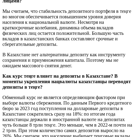
лицами?
Мы считаем, что стабильность депозитного портфеля в теңге
во многом обеспечивается повышением уровня доверия
населения к национальной валюте. Несмотря на
краткосрочные колебания, динамика объема вкладов
физических лиц остается положительной. Большую часть
вкладов в казахстанских банках составляют срочные и
сберегательные депозиты.
В Казахстане нет альтернативы депозиту как инструменту
сохранения и приумножения капитала. Поэтому мы не
ожидаем массового снятия денег.
Как курс теңге влияет на депозиты в Казахстане? В
моменты укрепления нацвалюты казахстанцы переводят
депозиты в теңге?
Обменный курс не является определяющим фактором при
выборе валюты сбережения. По данным Первого кредитного
бюро за 2023 год поступления на долларовые депозиты в
Казахстане сократились сразу на 18%: по итогам года
казахстанцы держали в иностранной валюте на депозитах
чуть больше 8 трлн теңге. Это меньше, чем в 2022-м почти на
2 трлн. При этом количество самих депозитов выросло на
26%. Мы считаем, что население выбирает тенговые вклады