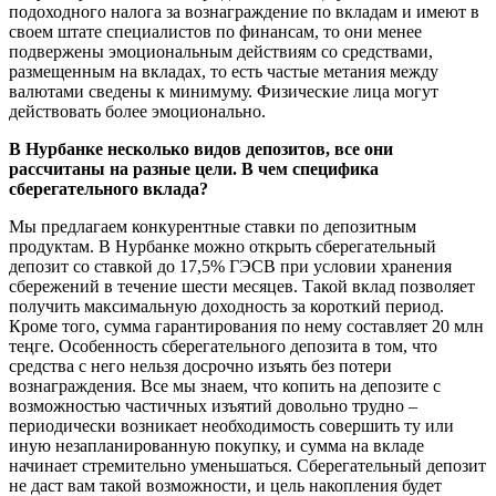
подоходного налога за вознаграждение по вкладам и имеют в
своем штате специалистов по финансам, то они менее
подвержены эмоциональным действиям со средствами,
размещенным на вкладах, то есть частые метания между
валютами сведены к минимуму. Физические лица могут
действовать более эмоционально.
В Нурбанке несколько видов депозитов, все они
рассчитаны на разные цели. В чем специфика
сберегательного вклада?
Мы предлагаем конкурентные ставки по депозитным
продуктам. В Нурбанке можно открыть сберегательный
депозит со ставкой до 17,5% ГЭСВ при условии хранения
сбережений в течение шести месяцев. Такой вклад позволяет
получить максимальную доходность за короткий период.
Кроме того, сумма гарантирования по нему составляет 20 млн
теңге. Особенность сберегательного депозита в том, что
средства с него нельзя досрочно изъять без потери
вознаграждения. Все мы знаем, что копить на депозите с
возможностью частичных изъятий довольно трудно –
периодически возникает необходимость совершить ту или
иную незапланированную покупку, и сумма на вкладе
начинает стремительно уменьшаться. Сберегательный депозит
не даст вам такой возможности, и цель накопления будет