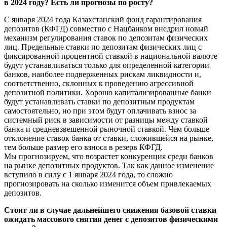
в 2024 году? Есть ли прогнозы по росту?
С января 2024 года Казахстанский фонд гарантирования
депозитов (КФГД) совместно с Нацбанком внедрил новый
механизм регулирования ставок по депозитам физических
лиц. Предельные ставки по депозитам физических лиц с
фиксированной процентной ставкой в национальной валюте
будут устанавливаться только для определенной категории
банков, наиболее подверженных рискам ликвидности и,
соответственно, склонных к проведению агрессивной
депозитной политики. Хорошо капитализированные банки
будут устанавливать ставки по депозитным продуктам
самостоятельно, но при этом будут оплачивать взнос за
системный риск в зависимости от разницы между ставкой
банка и средневзвешенной рыночной ставкой. Чем больше
отклонение ставок банка от ставки, сложившейся на рынке,
тем больше размер его взноса в резерв КФГД.
Мы прогнозируем, что возрастет конкуренция среди банков
на рынке депозитных продуктов. Так как данное изменение
вступило в силу с 1 января 2024 года, то сложно
прогнозировать на сколько изменится объем привлекаемых
депозитов.
Стоит ли в случае дальнейшего снижения базовой ставки
ожидать массового снятия денег с депозитов физическими