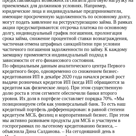
предоставляющих возможность снизить долговую нагрузку на
приемлемых для должников условиях. Например,
юридические лица и индивидуальные предприниматели,
имеющие просроченную задолженность по основному долгу,
могут подать заявление на реструктуризацию займа. В рамках
акции предусматриваются: отсрочка платежа по основному
долгу, индивидуальный график погашения, пролонгация
срока займа, снижение процентной ставки вознаграждения,
частичная отмена штрафных санкций/пени при условии
частичного погашения задолженности по займу. К каждому
заемщику применяется индивидуальный подход в
зависимости от его финансового состояния.
По официальным данным аналитического центра Первого
кредитного бюро, одновременно со снижением бизнес-
кредитования ИП в декабре 2020 года начался резкий рост
выдачи розничных кредитов ИП (когда ИП обращаются за
кредитом как физическое лицо). При этом существенную
долю роста в этом сегменте обеспечили банки второго
уровня. Их доля в портфеле составляет порядка 70%. «Мы
позиционируем себя как универсальный банк. То есть наш
кредитный портфель дифференцирован: в равной степени
кредитуем МСБ, физлиц и корпоративный бизнес. При этом
мы активно развиваем продукты для МСБ и участвуем в
госпрограммах по льготному кредитованию бизнеса, –
объяснила Дина Салданова. – На сегодняшний день в