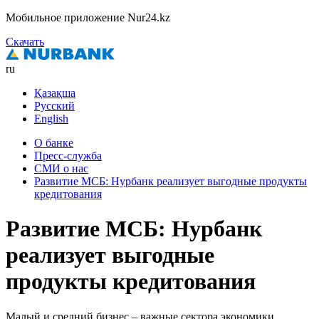
Мобильное приложение Nur24.kz
Скачать
ru
Қазақша
Русский
English
О банке
Пресс-служба
СМИ о нас
Развитие МСБ: Нурбанк реализует выгодные продукты
кредитования
Развитие МСБ: Нурбанк
реализует выгодные
продукты кредитования
Малый и средний бизнес – важные сектора экономики.