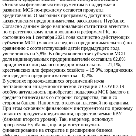
Основным финансовым инструментом в поддержке и
развитии МСБ по-прежнему остаются продукты
кредитования. О выгодных программах, доступных
казахстанским предпринимателям, рассказали в Нурбанке.
Согласно данным бюро национальной статистики агентства
по стратегическому планированию и реформам РК, по
состоянию на 1 сентября 2021 года количество действующих
субъектов МСП (малого и среднего предпринимательства) по
сравнению с соответствующей датой предыдущего года
увеличилось на 3,8%. В общем количестве субъектов МСП
доля индивидуальных предпринимателей составила 62,8%,
юридических лиц малого предпринимательства – 21,1%,
крестьянских или фермерских хозяйств – 15,9%, юридических
лиц среднего предпринимательства – 0,2%.
В условиях продолжающихся ограничений из-за
нестабильной эпидемиологической ситуации с COVID-19
особую актуальность приобретает поддержка МСБ (малого и
среднего бизнеса) как со стороны государства, так и со
стороны банков. Например, отсрочка платежей по кредитам.
При этом основным финансовым инструментом по-прежнему
остаются продукты кредитования, предоставляемые БВУ
(банками второго уровня). Так, например, используя
программы Нурбанка, юрлица могут получить
финансирование на открытие и расширение бизнеса.
«Мы всегда идем навстречу клиентам и предлагаем продукты