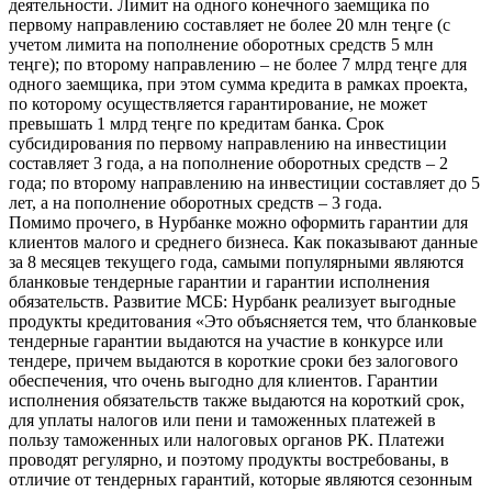
деятельности. Лимит на одного конечного заемщика по
первому направлению составляет не более 20 млн теңге (с
учетом лимита на пополнение оборотных средств 5 млн
теңге); по второму направлению – не более 7 млрд теңге для
одного заемщика, при этом сумма кредита в рамках проекта,
по которому осуществляется гарантирование, не может
превышать 1 млрд теңге по кредитам банка. Срок
субсидирования по первому направлению на инвестиции
составляет 3 года, а на пополнение оборотных средств – 2
года; по второму направлению на инвестиции составляет до 5
лет, а на пополнение оборотных средств – 3 года.
Помимо прочего, в Нурбанке можно оформить гарантии для
клиентов малого и среднего бизнеса. Как показывают данные
за 8 месяцев текущего года, самыми популярными являются
бланковые тендерные гарантии и гарантии исполнения
обязательств. Развитие МСБ: Нурбанк реализует выгодные
продукты кредитования «Это объясняется тем, что бланковые
тендерные гарантии выдаются на участие в конкурсе или
тендере, причем выдаются в короткие сроки без залогового
обеспечения, что очень выгодно для клиентов. Гарантии
исполнения обязательств также выдаются на короткий срок,
для уплаты налогов или пени и таможенных платежей в
пользу таможенных или налоговых органов РК. Платежи
проводят регулярно, и поэтому продукты востребованы, в
отличие от тендерных гарантий, которые являются сезонным