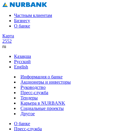
Частным клиентам
Бизнесу
О банке
Карта
2552
ru
Қазақша
Русский
English
Информация о банке
Акционеры и инвесторы
Руководство
Пресс-служба
Тендеры
Карьера в NURBANK
Социальные проекты
Другое
О банке
Пресс-служба