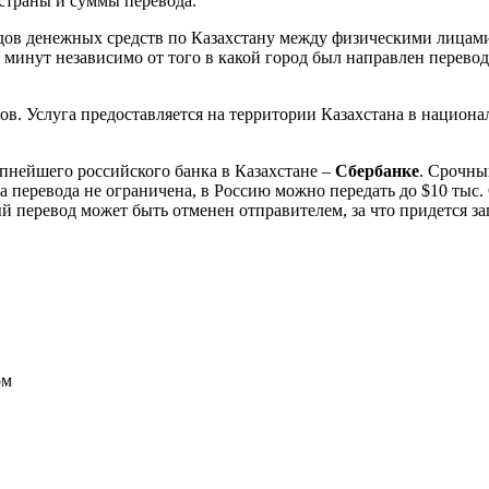
 страны и суммы перевода.
дов денежных средств по Казахстану между физическими лицами,
о минут независимо от того в какой город был направлен перево
ов. Услуга предоставляется на территории Казахстана в национа
упнейшего российского банка в Казахстане –
Сбербанке
. Срочны
а перевода не ограничена, в Россию можно передать до $10 тыс
й перевод может быть отменен отправителем, за что придется зап
ом