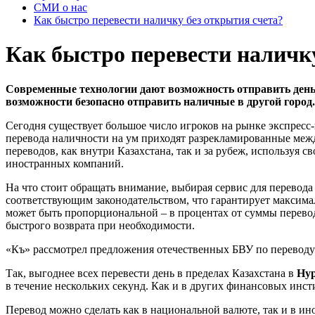
СМИ о нас
Как быстро перевести наличку без открытия счета?
Как быстро перевести наличк
Современные технологии дают возможность отправить день
возможности безопасно отправить наличные в другой город.
Сегодня существует большое число игроков на рынке экспресс-
перевода наличности на ум приходят разрекламированные меж
переводов, как внутри Казахстана, так и за рубеж, используя
иностранных компаний.
На что стоит обращать внимание, выбирая сервис для перевода
соответствующим законодательством, что гарантирует максимал
может быть пропорциональной – в процентах от суммы перевод
быстрого возврата при необходимости.
«Къ» рассмотрел предложения отечественных БВУ по переводу 
Так, выгоднее всех перевести день в пределах Казахстана в
Ну
в течение нескольких секунд. Как и в других финансовых инсти
Перевод можно сделать как в национальной валюте, так и в ино