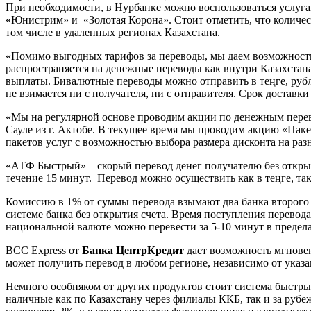
При необходимости, в Нурбанке можно воспользоваться услу
«Юнистрим» и «Золотая Корона». Стоит отметить, что количеств
том числе в удаленных регионах Казахстана.
«Помимо выгодных тарифов за переводы, мы даем возможност
распространяется на денежные переводы как внутри Казахстана
выплаты. Бивалютные переводы можно отправить в теңге, рубл
не взимается ни с получателя, ни с отправителя. Срок доставки
«Мы на регулярной основе проводим акции по денежным перево
Сауле из г. Актобе. В текущее время мы проводим акцию «Па
пакетов услуг с возможностью выбора размера дисконта на раз
«АТФ Быстрый» – скорый перевод денег получателю без откры
течение 15 минут. Перевод можно осуществить как в теңге, та
Комиссию в 1% от суммы перевода взымают два банка второго
системе банка без открытия счета. Время поступления перево
национальной валюте можно перевести за 5-10 минут в предел
BCC Express от
Банка ЦентрКредит
дает возможность мгновен
может получить перевод в любом регионе, независимо от указа
Немного особняком от других продуктов стоит система быстрых
наличные как по Казахстану через филиалы ККБ, так и за рубеж