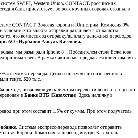
 систем SWIFT, Western Union, CONTACT, российских
егодня банк присутствует во всех крупных городах страны, в
истеме CONTACT, Золотая корона и Юнистрим. Комиссия 0%
ри условии, что валюта отправки различается от валюты
я то, что комиссия за отправку/выплату денежных переводов
тарь АО «Нурбанк» Айгуль Касенова.
водам, мы разыграли Iphone 8+. Победителем стала Есжанова
едпринимателей. В рамках акции мы предлагаем клиентам пять
0,8% от суммы перевода. Деньги поступят по назначению в
млн теңге, $20 тыс.
Скороход», позволяющую клиентам перевести деньги в теңге по
переводам в
Банке ВТБ (Казахстан)
. Здесь наличку в
еревод при этом составит 1,5% от суммы. При этом получатель
цбанке
. Система экспресс-перевода позволяет отправить
 Золотая Корона. Комиссия за перевод внутри Казахстана