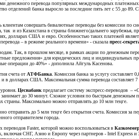
гами денежного перевода популярных международных платежных
о отделений банка выросло за последние пять лет с 55 до 89. С
ь клиентам совершать бивалютные переводы без комиссии по с
, так и из Казахстана в страны ближнего/дальнего зарубежья, п
ях, долларах США и евро. Особенностью таких платежей являетс
 перевода – в режиме реального времени» - сказала
пресс-секре
дам. Так, в прошлом месяце, в рамках акции по денежным пере
кетные предложения» для юридических лиц и индивидуальных пр
ные операции до 40%» - дополнила Айгуль Касенова.
тия счета от
АТФБанка
. Комиссия банка за услугу составляет 
к и в долларах США. Максимальная сумма перевода составляет 7 
 уровня.
Цеснабанк
предлагает систему экспресс-переводов – «
да занимает до 30 минут. Схожие условия по быстрым денежным 
ах страны. Максимально можно отправлять до 10 млн теңге.
но отправить до 5 млн теңге без открытия счета. Комиссия за п
нного отправителем города.
 переводов Faster, которой можно воспользоваться в
Казкоммер
, включая СНГ, Азию и Европу через партнеров - Intel Express и