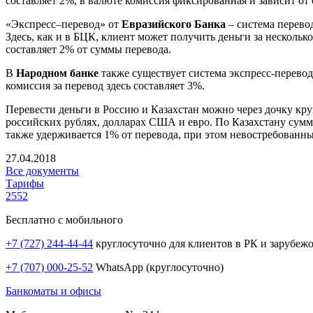
составляет 2%, в валюте комиссия фиксированная и зависит от
«Экспресс–перевод» от
Евразийского Банка
– система перево
Здесь, как и в БЦК, клиент может получить деньги за нескольк
составляет 2% от суммы перевода.
В
Народном банке
также существует система экспресс-перевод
комиссия за перевод здесь составляет 3%.
Перевести деньги в Россию и Казахстан можно через дочку кр
российских рублях, долларах США и евро. По Казахстану сумм
также удерживается 1% от перевода, при этом невостребованны
27.04.2018
Все документы
Тарифы
2552
Бесплатно с мобильного
+7 (727) 244-44-44
круглосуточно для клиентов в РК и зарубеж
+7 (707) 000-25-52
WhatsApp (круглосуточно)
Банкоматы и офисы