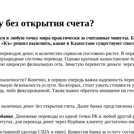
у без открытия счета?
ги в любую точку мира практически за считанные минуты. 
 «Къ» решил выяснить, какие в Казахстане существуют спосо
переводов денег, и количество сервисов постоянно растет. В п
дународные системы перевода. Однако крупные казахстанские б
 свою широкую филиальную сеть. Зачастую перевести деньги чере
 наличности? Конечно, в первую очередь важна надежность пере
ьную безопасность услуги. Во-вторых, стоит узнать стоимость у
а, либо фиксированной. Также важно обратить внимание на геог
наличных денег без открытия счета. Далее банки представлены
рбанке
. Денежные переводы из одной точки РК в любой другой 
тутах, для перевода денег через Нурбанк клиенту достаточно им
странной (доллар США и евро). Комиссия банка за услугу состав